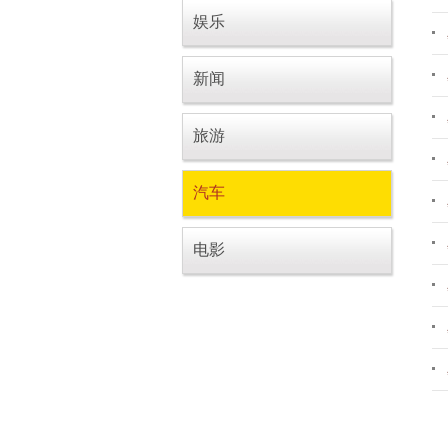
娱乐
新闻
旅游
汽车
电影