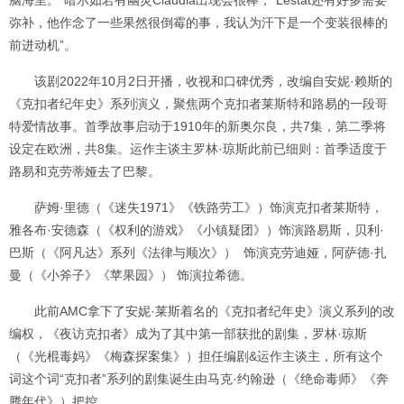
弥补，他作念了一些果然很倒霉的事，我认为汗下是一个变装很棒的
前进动机”。
该剧2022年10月2日开播，收视和口碑优秀，改编自安妮·赖斯的
《克扣者纪年史》系列演义，聚焦两个克扣者莱斯特和路易的一段哥
特爱情故事。首季故事启动于1910年的新奥尔良，共7集，第二季将
设定在欧洲，共8集。运作主谈主罗林·琼斯此前已细则：首季适度于
路易和克劳蒂娅去了巴黎。
萨姆·里德（《迷失1971》《铁路劳工》）饰演克扣者莱斯特，
雅各布·安德森（《权利的游戏》《小镇疑团》）饰演路易斯，贝利·
巴斯（《阿凡达》系列《法律与顺次》） 饰演克劳迪娅，阿萨德·扎
曼（《小斧子》《苹果园》） 饰演拉希德。
此前AMC拿下了安妮·莱斯着名的《克扣者纪年史》演义系列的改
编权，《夜访克扣者》成为了其中第一部获批的剧集，罗林·琼斯
（《光棍毒妈》《梅森探案集》）担任编剧&运作主谈主，所有这个
词这个词“克扣者”系列的剧集诞生由马克·约翰逊（《绝命毒师》《奔
腾年代》）把控。