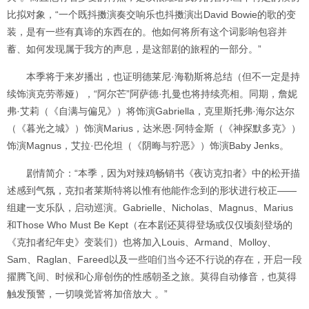
比拟对象，“一个既抖擞演奏交响乐也抖擞演出David Bowie的歌的变
装，是有一些有真谛的东西在的。他如何将所有这个词影响包容并
蓄、如何发现属于我方的声息，是这部剧的旅程的一部分。”
本季将于来岁播出，也证明德莱尼·海勒斯将总结（但不一定是持
续饰演克劳蒂娅），“阿尔芒”阿萨德·扎曼也将持续亮相。同期，詹妮
弗·艾莉（《自满与偏见》）将饰演Gabriella，克里斯托弗·海尔达尔
（《暮光之城》）饰演Marius，达米恩·阿特金斯（《神探默多克》）
饰演Magnus，艾拉·巴伦坦（《阴晦与狞恶》）饰演Baby Jenks。
剧情简介：“本季，因为对辣鸡畅销书《夜访克扣者》中的松开描
述感到气氛，克扣者莱斯特将以惟有他能作念到的形状进行校正——
组建一支乐队，启动巡演。Gabrielle、Nicholas、Magnus、Marius
和Those Who Must Be Kept（在本剧还莫得登场或仅仅顷刻登场的
《克扣者纪年史》变装们）也将加入Louis、Armand、Molloy、
Sam、Raglan、Fareed以及一些咱们当今还不行说的存在，开启一段
擢腾飞间、时候和心扉创伤的性感朝圣之旅。莫得自动修音，也莫得
触发预警，一切嗅觉皆将加倍放大 。”