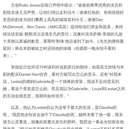
主创Rolin Jones在续订声明中暗示：“谢谢前两季优秀的演员和
剧组东谈主员声势，让咱们得以走到当今；谢谢狂热的、有病得很好
意思的剧迷为咱们攀爬上高高的城墙直到今天；谢谢Dan
McDermott、Ben Davis（AMC高层）提供给咱们资金和器具，来持
续论说安妮·赖斯演义这项非凡的责任；况兼向演员萨姆·里德的九故
十亲致以真诚的歉意，莱斯特‘附体’他沿途到了如今。L先生的痛快蔓
延到：将在本剧被砍之时还回他的体格（但愿那一晚永恒不要到
来）。”
里德近日也对话THR谈到对该剧异日的期待：他很高亢持续与本
剧的配乐Daniel Hart合营，看对方能写出怎么的音乐。还有“对我来
说，Lestat的姆妈Gabrielle是一个很棒的变装，我迫不足待思见到
她，看这个变装是怎么的。而且我以为Gabrielle、Louis和Lestat之间
的互动会很意思，很期待如何张开。”
以及，他认为Lestat自认为这辈子最大的失误，是Claudia的
死，“我思他永恒皆会放不下Claudia的死，她终末看了他一眼，两东
谈主心灵重迭，就像此前屡次发生的那样。我思这一幕会永恒留在他
脑海里。”暗示如若有幽灵Claudia出现会很棒，“Lestat还有好多需要