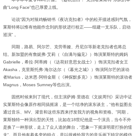
曲“Long Face”也已厚爱上线。
论说“因为对辣鸡畅销书《夜访克扣者》中的松开描述感到气氛，
莱斯特将以惟有他能作念到的形状进行校正——组建一支乐队，启动
巡演” 。
同期，路易、阿尔芒、克劳蒂娅、丹尼尔等新老克扣者也将总
结。新加盟的有詹妮弗·艾莉（《自满与偏见》）饰演莱斯特的姆妈
Gabrielle，希拉·阿蒂姆（《达荷好意思女战士》）饰演克扣者女王
Akasha，克里斯托弗·海尔达尔（《暮光之城》）饰演阿尔芒的滚动
者Marius，达米恩·阿特金斯（《神探默多克》）饰演莱斯特的滚动者
Magnus，Moses Sumney等也出演。
固然时候来到了现代，但主演萨姆·里德在《文娱周刊》采访中证
实莱斯特会像原作相同搞摇滚，是一个结净的滚东谈主，“他有益图去
通过音乐、MV、灌音和这些东西来抒发我方的视角和资格。”同期，
莱斯独特一种演出型的天性，比如在18世纪他是一个演员，当今不外
是换了一种形状，走上了众人道的舞台，“思象一下摇滚明星打扮的懦
夫”。而且他有着多变的特点，是以很难给我方的音乐画下特定的模仿