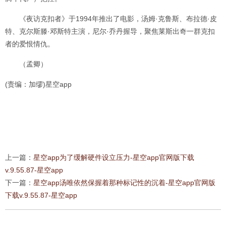
《夜访克扣者》于1994年推出了电影，汤姆·克鲁斯、布拉德·皮
特、克尔斯滕·邓斯特主演，尼尔·乔丹握导，聚焦莱斯出奇一群克扣
者的爱恨情仇。
（孟卿）
(责编：加缪)星空app
上一篇：
星空app为了缓解硬件设立压力-星空app官网版下载
v.9.55.87-星空app
下一篇：
星空app汤唯依然保握着那种标记性的沉着-星空app官网版
下载v.9.55.87-星空app