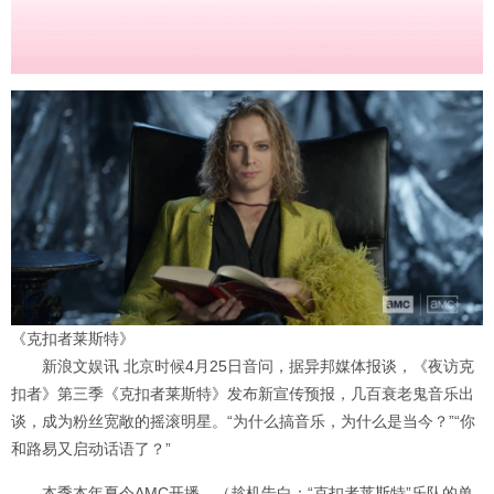
《克扣者莱斯特》
新浪文娱讯 北京时候4月25日音问，据异邦媒体报谈，《夜访克
扣者》第三季《克扣者莱斯特》发布新宣传预报，几百衰老鬼音乐出
谈，成为粉丝宽敞的摇滚明星。“为什么搞音乐，为什么是当今？”“你
和路易又启动话语了？”
本季本年夏令AMC开播。（趁机告白：“克扣者莱斯特”乐队的单