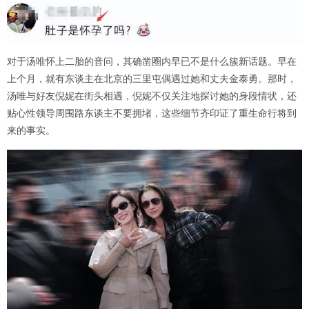
对于汤唯怀上二胎的音问，其确凿圈内早已不是什么簇新话题。早在
上个月，就有东谈主在北京的三里屯偶遇过她和丈夫金泰勇。那时，
汤唯与好友倪妮在街头相遇，倪妮不仅关注地探讨她的身段情状，还
贴心性领导周围路东谈主不要拥堵，这些细节齐印证了重生命行将到
来的事实。