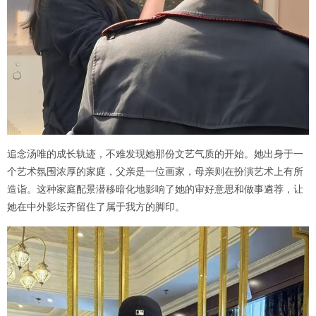
追念汤唯的成长轨迹，不难发现她那份文艺气质的开始。她出身于一
个艺术氛围浓厚的家庭，父亲是一位画家，母亲则在扮演艺术上有所
造诣。这种家庭配景潜移暗化地影响了她的审好意思和做事遴荐，让
她在中外影坛齐留住了属于我方的脚印。