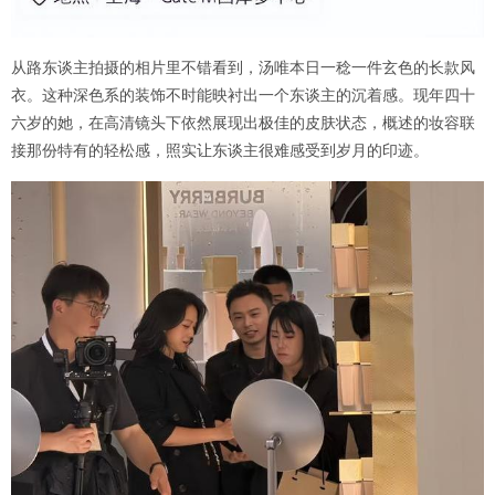
从路东谈主拍摄的相片里不错看到，汤唯本日一稔一件玄色的长款风
衣。这种深色系的装饰不时能映衬出一个东谈主的沉着感。现年四十
六岁的她，在高清镜头下依然展现出极佳的皮肤状态，概述的妆容联
接那份特有的轻松感，照实让东谈主很难感受到岁月的印迹。