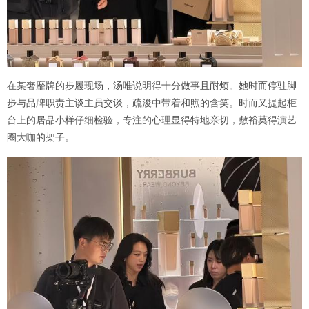
在某奢靡牌的步履现场，汤唯说明得十分做事且耐烦。她时而停驻脚
步与品牌职责主谈主员交谈，疏浚中带着和煦的含笑。时而又提起柜
台上的居品小样仔细检验，专注的心理显得特地亲切，敷裕莫得演艺
圈大咖的架子。