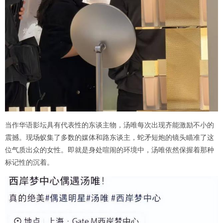
当作华语影坛具有代表性的东谈主物，汤唯每次出现齐能激励不小的
震撼。现场蚁集了多数的媒体和路东谈主，蛇矛短炮的镜头瞄准了这
位气质出众的女性。即就是身处喧闹的环境中，汤唯依然保握着那种
标记性的沉着。