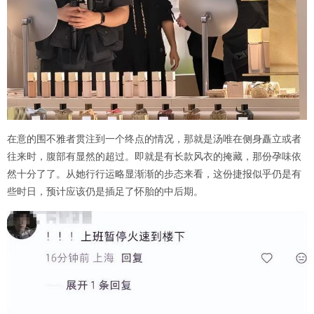
在意的围不雅者贯注到一个终点的情况，那就是汤唯在侧身矗立或者
往来时，腹部有显然的超过。即就是有长款风衣的掩藏，那份孕味依
然十分了了。从她行行运略显渐渐的步态来看，这份捷报似乎仍是有
些时日，预计应该仍是插足了怀胎的中后期。