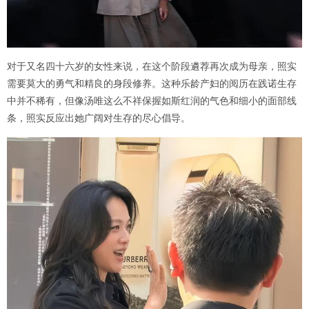
对于又名四十六岁的女性来说，在这个阶段遴荐再次成为母亲，照实
需要莫大的勇气和精良的身段修养。这种乐龄产妇的阅历在践诺生存
中并不稀有，但像汤唯这么不祥保握如斯红润的气色和细小的面部线
条，照实反应出她广阔对生存的尽心倡导。