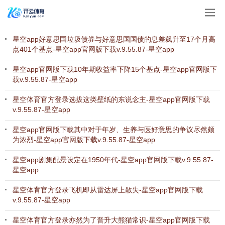
星空app好意思国垃圾债券与好意思国国债的息差飙升至17个月高
点401个基点-星空app官网版下载v.9.55.87-星空app
星空app官网版下载10年期收益率下降15个基点-星空app官网版下
载v.9.55.87-星空app
星空体育官方登录选拔这类壁纸的东说念主-星空app官网版下载
v.9.55.87-星空app
星空app官网版下载其中对于年岁、生养与医好意思的争议尽然颇
为浓烈-星空app官网版下载v.9.55.87-星空app
星空app剧集配景设定在1950年代-星空app官网版下载v.9.55.87-
星空app
星空体育官方登录飞机即从雷达屏上散失-星空app官网版下载
v.9.55.87-星空app
星空体育官方登录亦然为了晋升大熊猫常识-星空app官网版下载