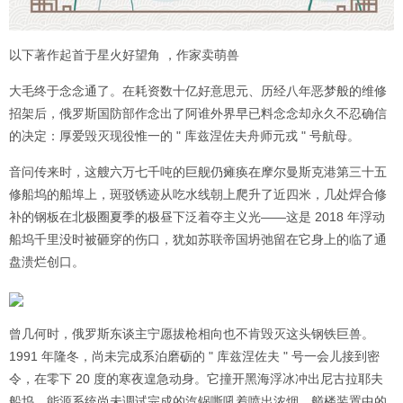
以下著作起首于星火好望角 ，作家卖萌兽
大毛终于念念通了。在耗资数十亿好意思元、历经八年恶梦般的维修
招架后，俄罗斯国防部作念出了阿谁外界早已料念念却永久不忍确信
的决定：厚爱毁灭现役惟一的 " 库兹涅佐夫舟师元戎 " 号航母。
音问传来时，这艘六万七千吨的巨舰仍瘫痪在摩尔曼斯克港第三十五
修船坞的船埠上，斑驳锈迹从吃水线朝上爬升了近四米，几处焊合修
补的钢板在北极圈夏季的极昼下泛着夺主义光——这是 2018 年浮动
船坞千里没时被砸穿的伤口，犹如苏联帝国坍弛留在它身上的临了通
盘溃烂创口。
曾几何时，俄罗斯东谈主宁愿拔枪相向也不肯毁灭这头钢铁巨兽。
1991 年隆冬，尚未完成系泊磨砺的 " 库兹涅佐夫 " 号一会儿接到密
令，在零下 20 度的寒夜遑急动身。它撞开黑海浮冰冲出尼古拉耶夫
船坞，能源系统尚未调试完成的汽锅嘶吼着喷出浓烟，艏楼装置中的