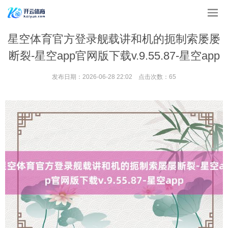
星空体育官方登录舰载讲和机的扼制索屡屡
断裂-星空app官网版下载v.9.55.87-星空app
发布日期：2026-06-28 22:02 点击次数：65