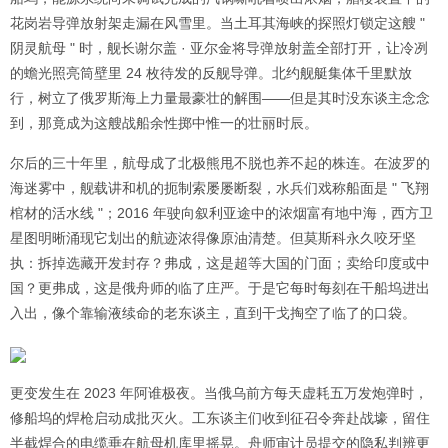
花岗岩导弹放射架走漏在风雪里。当土耳其海峡的探照灯锁定这艘 "
阴灵航母 " 时，舰长谢尔盖 · 亚尔金将导弹放射盖全部打开，让冷冽
的蟾光照亮筒壁里 24 枚待发的反舰导弹。北约舰艇集体千里默放
行，树立了俄罗斯海上力量最豪壮的解围——但是其时没东谈主念念
到，那竟成为这艘战船余性掷中惟一的壮丽时辰。
尔后的三十年里，航母成了北极熊甩不脱也养不起的株连。在波罗的
海迷雾中，舰载讲和机的扼制索屡屡断裂，水兵们戏称船面是 " 飞翔
棺材的活水线 "；2016 年驶向叙利亚途中的浓烟富有地中海，西方卫
星图明晰涌现它划出的航迹浓得像原油清楚。但莫斯科永久咬牙坚
执：拆掉选藏开发封存？弗成，这是超等大国的门面；卖给印度或中
国？更弗成，这是俄舟师的临了庄严。于是它每时每刻在干船坞进出
入出，像个靠输液续命的老东谈主，直到干戈掏空了临了的口袋。
更变发生在 2023 年阿谁极夜。当俄乌前方每天虚耗五万发炮弹时，
修船坞的焊枪启动成批灭火。工东谈主们收到征召令奔赴战壕，留住
半截焊合的电缆垂在航母机库里摇晃。舟师审计员提交的隐私判辨更