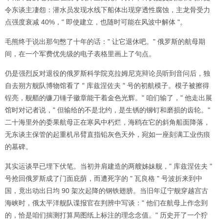
令东谈主凄怨：潜水员发现水线下船体出现穿透性腐蚀，主龙骨受力
点强度衰减 40%，" 即使建立，也随时可能在风波中解体 "。
毛熊终于说出那句憋了十年的话：" 让它退休吧。" 俄罗斯的航母期
间，在一个军费优先级的电子表格里画上了句点。
仍是强烈反对退役的俄罗斯科学院克拉姆尼克辩论员听到音问后，独
自去朔方舰队博物馆看了 " 库兹涅佐夫 " 号的初航模子。模子被擦得
锃亮，舰艏的镰刀锤子徽章能干着金色光辉。" 咱们输了，" 他走出展
馆时对记者说，" 但输给的不是北约，是生锈的铆钉和磨损的齿轮。"
二十海里外的委果航母正在寒风中朽烂，海鸥在它的斜角船面降落，
无东谈主保管的起重机吊臂直指铅灰色天外，宛如一座刻满工业伤痕
的墓碑。
其实运谈早已埋下伏笔。当初并肩建造的两艘姊妹舰，" 库兹涅佐夫 "
号抢回俄罗斯成了门面庇荫，而遭死字的 " 瓦良格 " 号波折来到中
国，竟出动出日均 90 架次起降的钢铁翅膀。当旧年辽宁舰穿越宫古
海峡时，俄太平洋舰队谍报官在判辨中写谈：" 他们在航母上作念到
的，恰是咱们揣测打算局图纸上标注的理念念值。" 历史开了一个狞