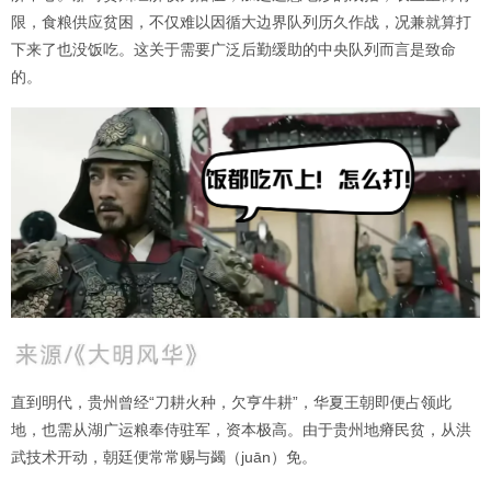
限，食粮供应贫困，不仅难以因循大边界队列历久作战，况兼就算打
下来了也没饭吃。这关于需要广泛后勤缓助的中央队列而言是致命
的。
直到明代，贵州曾经“刀耕火种，欠亨牛耕”，华夏王朝即便占领此
地，也需从湖广运粮奉侍驻军，资本极高。由于贵州地瘠民贫，从洪
武技术开动，朝廷便常常赐与蠲（juān）免。