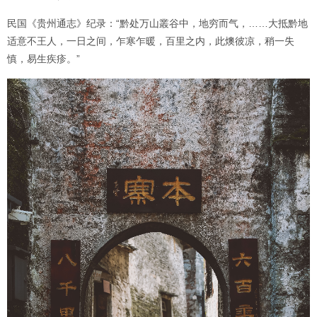
民国《贵州通志》纪录：“黔处万山叢谷中，地穷而气，……大抵黔地
适意不王人，一日之间，乍寒乍暖，百里之内，此燠彼凉，稍一失
慎，易生疾疹。”