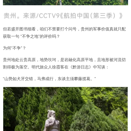
但若盛开图书细看，咱们不禁要打个问号，贵州的军事价值真就只配
获取一句 “不争之地”的评价吗？
为何“不争”？
贵州地处云贵高原，地势坎坷，是岩融化高原平地，且地形被河流切
割得极为落空。明代旅众人徐霞客在《黔游日志》中写谈：
“山势如犬牙交错，马弗成行，东谈主须攀藤揽葛。”