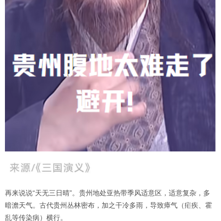
再来说说“天无三日晴”。贵州地处亚热带季风适意区，适意复杂，多
暗澹天气。古代贵州丛林密布，加之干冷多雨，导致瘴气（疟疾、霍
乱等传染病）横行。