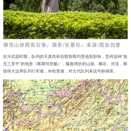
在冷武器时期，队列的天真性和后勤智商均受地形影响，贵州这种“地
无三里平”的地形（喀斯特意貌），鬈曲周折的山脉、幽谷、河流，都
使得大边界队列行军难，补给更难，对古代队列来说号称祸害。