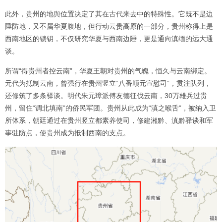
此外，贵州的地舆位置决定了其在古代来去中的特殊性。它既不是边
陲防地，又不属华夏腹地，但行动云贵高原的一部分，贵州称得上是
西南地区的锁钥，不仅研究华夏与西南边陲，更是通向滇缅的远大通
谈。
所谓“得贵州者控云南”，华夏王朝对贵州的气魄，恒久与云南绑定。
元代为抵制云南，曾强行在贵州竖立“八番顺元宣慰司”，贯注队列，
还修筑了多条驿谈。明代朱元璋派傅友德征伐云南，30万雄兵过贵
州，留住“调北填南”的侨民军团。贵州从此成为“滇之喉舌”，被纳入卫
所体系，朝廷通过在贵州竖立都素养使司，修建湘黔、滇黔驿谈和军
事驻防点，使贵州成为抵制西南的支点。