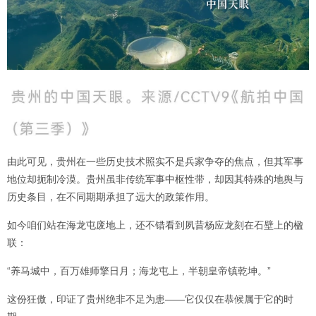
由此可见，贵州在一些历史技术照实不是兵家争夺的焦点，但其军事
地位却扼制冷漠。贵州虽非传统军事中枢性带，却因其特殊的地舆与
历史条目，在不同期期承担了远大的政策作用。
如今咱们站在海龙屯废地上，还不错看到夙昔杨应龙刻在石壁上的楹
联：
“养马城中，百万雄师擎日月；海龙屯上，半朝皇帝镇乾坤。”
这份狂傲，印证了贵州绝非不足为患——它仅仅在恭候属于它的时