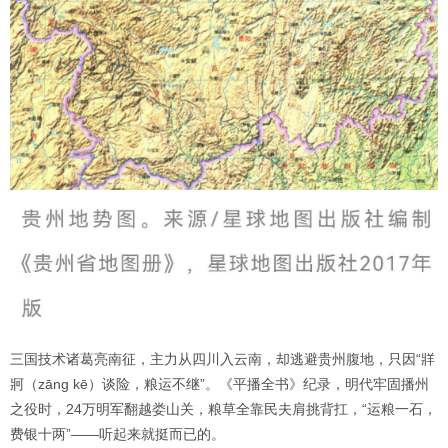
三国技术诸葛亮南征，主力从四川入云南，却逃避贵州腹地，只因“牂
牁（zāng kē）谈险，粮运不继”。《平播全书》纪录，明代牢固播州
之役时，24万明军翻越娄山关，粮草全靠民夫肩挑背扛，“运粮一石，
费银十两”——听起来就挺而已的。