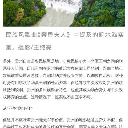
另外，贵州自古是多民族聚居地，少数民族势力与华夏王朝之间的联
系骇人听闻。历代王朝在贵州的处治大多依靠土司轨制，即由当地少
数民族首级世及总揽，向朝廷纳贡并接管封爵，以调换自治权。这种
时势有用镌汰了华夏王朝的处治资本，但也导致中央政权对贵州的获
胜抵制较弱。贵州的多民族聚居特色，也使其成为场合势力与中央政
权博弈的焦点。这种情况下，照实也不曲直争不可。
从“不争”到“必守”
但这并不虞味着贵州毫无军事价值。贵州的地形适意是费力不假，但
愚弄好了也不错成为通盘很好的真贵樊篱。南宋末年文天祥在南边抗