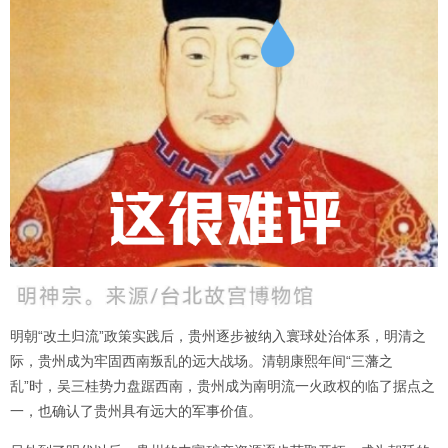
明朝“改土归流”政策实践后，贵州逐步被纳入寰球处治体系，明清之
际，贵州成为牢固西南叛乱的远大战场。清朝康熙年间“三藩之
乱”时，吴三桂势力盘踞西南，贵州成为南明流一火政权的临了据点之
一，也确认了贵州具有远大的军事价值。