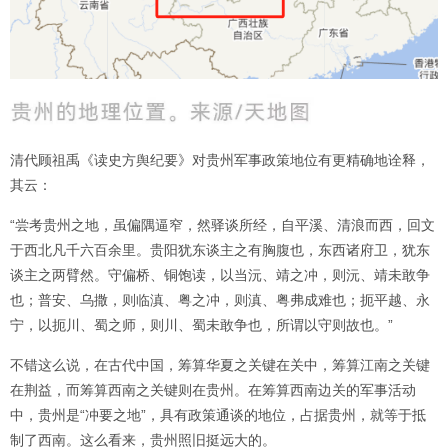
清代顾祖禹《读史方舆纪要》对贵州军事政策地位有更精确地诠释，
其云：
“尝考贵州之地，虽偏隅逼窄，然驿谈所经，自平溪、清浪而西，回文
于西北凡千六百余里。贵阳犹东谈主之有胸腹也，东西诸府卫，犹东
谈主之两臂然。守偏桥、铜饱读，以当沅、靖之冲，则沅、靖未敢争
也；普安、乌撒，则临滇、粤之冲，则滇、粤弗成难也；扼平越、永
宁，以扼川、蜀之师，则川、蜀未敢争也，所谓以守则故也。”
不错这么说，在古代中国，筹算华夏之关键在关中，筹算江南之关键
在荆益，而筹算西南之关键则在贵州。在筹算西南边关的军事活动
中，贵州是“冲要之地”，具有政策通谈的地位，占据贵州，就等于抵
制了西南。这么看来，贵州照旧挺远大的。