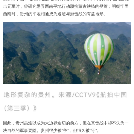
击元军时，曾研究愚弄西南平地行动顽抗蒙古铁骑的樊篱；明朝牢固
西南时，贵州的平地相通成为退避与游击战的有益地形。
因此，贵州虽难以成为大边界迫切的前方，但在真贵战中却不失为一
块自然的军事要隘。贵州很少被“争”，但恒久被“守”。