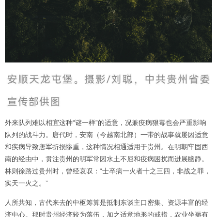
外来队列难以相宜这种“谜一样”的适意，况兼疫病狠毒也会严重影响
队列的战斗力。唐代时，安南（今越南北部）一带的战事就屡因适意
和疾病导致唐军折损惨重，这种情况相通适用于贵州。在明朝牢固西
南的经由中，贯注贵州的明军常因水土不屈和疫病困扰而进展幽静。
林则徐路过贵州时，曾经哀叹：“士卒病一火者十之三四，非战之罪，
实天一火之。”
人所共知，古代来去的中枢筹算是抵制东谈主口密集、资源丰富的经
济中心。那时贵州经济较为落伍，加之适意地形的戒指，农业坐褥有