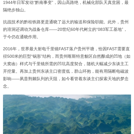
1944年日军发动“黔南事变”，因山高路绝，机械化部队天真贫困，最
隔绝步独山。
抗战技术的黔桂铁路更是通晓了远大的输送和保险职能。此外，贵州
的溶洞还调动为战备仓库——20世纪60年代树立的“083军工基地”，
于今仍在通晓作用。
2016年，世界最大射电千里镜FAST落户贵州平塘，恰因FAST需要直
径500米的巨型“锅形”结构，而贵州喀斯特意貌区自然酿成的凹地（如
大窝凼）样式与千里镜所需的凹坑高度契合，随机大幅减少东谈主工
开挖量。再加上贵州东谈主口密度低，群山环抱，能有用隔断电磁波
影响——夙昔荆棘队列的天阻，如今看管着东谈主们探索天地的梦念
念。