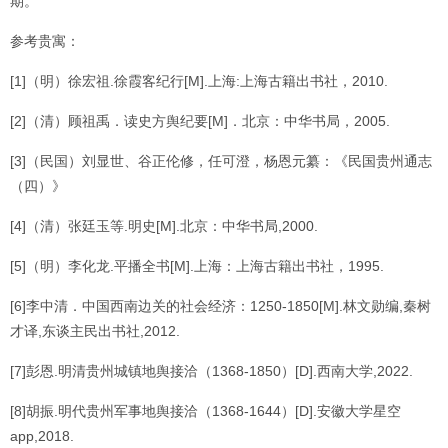
期。
参考贵寓：
[1]（明）徐宏祖.徐霞客纪行[M].上海:上海古籍出书社，2010.
[2]（清）顾祖禹．读史方舆纪要[M]．北京：中华书局，2005.
[3]（民国）刘显世、谷正伦修，任可澄，杨恩元纂：《民国贵州通志
（四）》
[4]（清）张廷玉等.明史[M].北京：中华书局,2000.
[5]（明）李化龙.平播全书[M].上海：上海古籍出书社，1995.
[6]李中清．中国西南边关的社会经济：1250-1850[M].林文勋编,秦树
才译,东谈主民出书社,2012.
[7]彭恩.明清贵州城镇地舆接洽（1368-1850）[D].西南大学,2022.
[8]胡振.明代贵州军事地舆接洽（1368-1644）[D].安徽大学星空
app,2018.