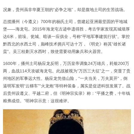
况兼，贵州虽非华夏王朝的“必争之地”，却是腹地土司的生苦战场。
总揽播州（今遵义）700年的杨氏土司，曾建起亚洲最坚固的平地城
堡——海龙屯。2015年海龙屯古迹申遗得胜，考古学家发现其城墙厚
达6米，箭垛、瓮城、暗谈一应俱全，号称“平地军事建筑行状”。掌控
黔西北的水西土司，巅峰技术拥兵可达十万，《明史》称其“雄长诸
蛮”。吴三桂剿灭水西时，致使需要动用象兵和火器营。
1600年，播州土司杨应龙反明，万历皇帝调集24万雄兵，耗银200万
两，血战114天攻破海龙屯。此战被视为“万历三大征”之一，突显了贵
州地区的军事远大性。杨应龙凭借山险，“一夫当关，万夫莫开”，倒
逼明军发明“云梯车”“火龙炮”等特种装备，属实是促进科技发展了。战
后贵州设遵义、平越二府，但《明神宗实录》称：“平播之费，十年钱
粮弗成偿。”明神宗示意：这很难评。