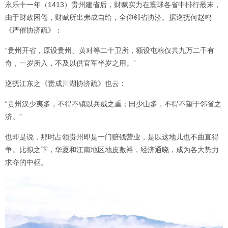
永乐十一年（1413）贵州建省后，财赋实力在寰球各省中排行最末，
由于财政困倦，财赋所出弗成自给，全仰邻省协济。据巡抚何赵鸣
《严催协济疏》：
“贵州开省，原设贵州、黄对等二十卫所，额设屯粮仅共九万二千有
奇，一岁所入，不及以供官军半岁之用。”
巡抚江东之《责成川湖协济疏》也云：
“贵州汉少夷多，不得不镇以兵威之重；田少山多，不得不望于邻省之
济。”
也即是说，那时占领贵州即是一门赔钱营业，是以这地儿也不曲直得
争。比拟之下，华夏和江南地区地皮敷裕，经济通晓，成为各大势力
求夺的中枢。