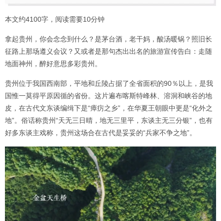
本文约4100字，阅读需要10分钟
拿起贵州，你会念念到什么？是茅台酒，老干妈，酸汤暖锅？照旧长
征路上那场遵义会议？又或者是那句杰出出名的旅游宣传告白：走随
地面神州，醉好意思多彩贵州。
贵州位于我国西南部，平地和丘陵占据了全省面积的90％以上，是我
国惟一莫得平原因循的省份。这片遍布喀斯特峰林、溶洞和峡谷的地
皮，在古代文东谈编缉下是“瘴疠之乡”，在华夏王朝眼中更是“化外之
地”。俗话称贵州“天无三日晴，地无三里平，东谈主无三分银”，也有
好多东谈主戏称，贵州这场合在古代是妥妥的“兵家不争之地”。