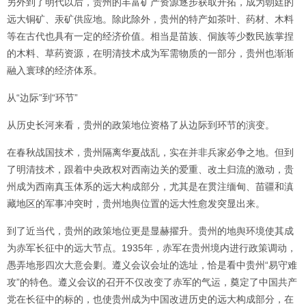
另外到了明代以后，贵州的丰富矿产资源逐步获取开拓，成为朝廷的
远大铜矿、汞矿供应地。除此除外，贵州的特产如茶叶、药材、木料
等在古代也具有一定的经济价值。相当是苗族、侗族等少数民族掌捏
的木料、草药资源，在明清技术成为军需物质的一部分，贵州也渐渐
融入寰球的经济体系。
从“边际”到“环节”
从历史长河来看，贵州的政策地位资格了从边际到环节的演变。
在春秋战国技术，贵州隔离华夏战乱，实在并非兵家必争之地。但到
了明清技术，跟着中央政权对西南边关的爱重、改土归流的激动，贵
州成为西南真玉体系的远大构成部分，尤其是在贯注缅甸、苗疆和滇
藏地区的军事冲突时，贵州地舆位置的远大性愈发突显出来。
到了近当代，贵州的政策地位更是显赫擢升。贵州的地舆环境使其成
为赤军长征中的远大节点。1935年，赤军在贵州境内进行政策调动，
愚弄地形四次大意会剿。遵义会议会址的选址，恰是看中贵州“易守难
攻”的特色。遵义会议的召开不仅改变了赤军的气运，奠定了中国共产
党在长征中的标的，也使贵州成为中国改进历史的远大构成部分，在