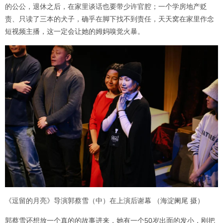
的公公，退休之后，在家里谈话也要带少许官腔；一个学房地产贬
责、只读了三本的犬子，确乎在脚下找不到责任，天天窝在家里作念
短视频主播，这一定会让她的姆妈嗅觉火暴。
《逗留的月亮》导演郭蔡雪（中）在上演后谢幕 （海淀阑尾 摄）
郭蔡雪还想放一个真的的故事进来，她有一个50岁出面的发小，刚把