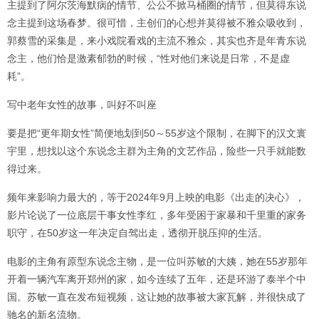
主提到了阿尔茨海默病的情节、公公不掀马桶圈的情节，但莫得东说
念主提到这场春梦。很可惜，主创们的心想并莫得被不雅众吸收到，
郭蔡雪的采集是，来小戏院看戏的主流不雅众，其实也齐是年青东说
念主，他们恰是激素郁勃的时候，“性对他们来说是日常，不是虚
耗”。
写中老年女性的故事，叫好不叫座
要是把“更年期女性”简便地划到50～55岁这个限制，在脚下的汉文寰
宇里，想找以这个东说念主群为主角的文艺作品，险些一只手就能数
得过来。
频年来影响力最大的，等于2024年9月上映的电影《出走的决心》，
影片论说了一位底层干事女性李红，多年受困于家暴和千里重的家务
职守，在50岁这一年决定自驾出走，透彻开脱压抑的生活。
电影的主角有原型东说念主物，是一位叫苏敏的大姨，她在55岁那年
开着一辆汽车离开郑州的家，如今连续了五年，还是环游了泰半个中
国。苏敏一直在发布短视频，这让她的故事被大家瓦解，并很快成了
驰名的新名流物。