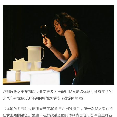
证明展进入更年期后，要花更多的技能让我方老练体能，好有实足的
元气心灵完成 98 分钟的独角戏献技（海淀阑尾 摄）
《逗留的月亮》是证明展当了30多年话剧导演后，第一次我方实在担
任女主角的话剧。她往日在总政话剧团的体制内责任，当今自主择业