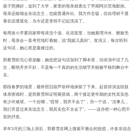
孩子照拂好，送到了大学，家里的母亲就查出了早期阿尔茨海默病。
母亲还能领会东说念主，也能普通外出、我方作念饭，但自理材干显
著在迟缓退化，当今还是变得不记起洗浴了。
每周发小齐要回家帮母亲洗个澡。在浴室里，当她襄理冲水、擦躯壳
时，母亲会一直考究地盯着她，说“我妮儿真好”。发演义，每次听到
这句话，她心里是最难过的。
郭蔡雪听完心里发酸，她也把这句话加到了脚本里，但排演中试了几
次，断绝齐并不好，不是每一个真的的生活细节齐能被平移到舞台中
去。
那段春梦的场景，最终照旧葫芦依样地保留了下来。起首排演这段肢
体亲密戏时，是郭蔡雪和证明展搭戏，两个接近更年期的女性其实也
有少许难堪。一个自嘲，“哎呀，我齐不会了”，另一个说，“没事儿，
我们齐是过来东说念主，我其实也不太会了”。——这亦然一种心照不
宣的抒发。
本年3月的三场上演后，郭蔡雪在网上搜索不雅众的批驳，许多东说念