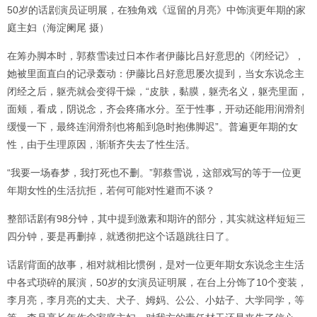
50岁的话剧演员证明展，在独角戏《逗留的月亮》中饰演更年期的家
庭主妇（海淀阑尾 摄）
在筹办脚本时，郭蔡雪读过日本作者伊藤比吕好意思的《闭经记》，
她被里面直白的记录轰动：伊藤比吕好意思屡次提到，当女东说念主
闭经之后，躯壳就会变得干燥，“皮肤，黏膜，躯壳名义，躯壳里面，
面颊，看成，阴说念，齐会疼痛水分。至于性事，开动还能用润滑剂
缓慢一下，最终连润滑剂也将船到急时抱佛脚迟”。普遍更年期的女
性，由于生理原因，渐渐齐失去了性生活。
“我要一场春梦，我打死也不删。”郭蔡雪说，这部戏写的等于一位更
年期女性的生活抗拒，若何可能对性避而不谈？
整部话剧有98分钟，其中提到激素和期许的部分，其实就这样短短三
四分钟，要是再删掉，就透彻把这个话题跳往日了。
话剧背面的故事，相对就相比惯例，是对一位更年期女东说念主生活
中各式琐碎的展演，50岁的女演员证明展，在台上分饰了10个变装，
李月亮，李月亮的丈夫、犬子、姆妈、公公、小姑子、大学同学，等