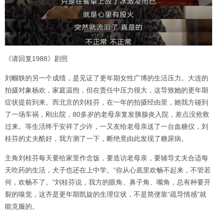
《请回复1988》剧照
刘帼轶的另一个成绩，是见证了更年期女性广博的生活压力。大连的
拍摄对象杨欢，家庭温煦，但在责任中压力很大，这导致她的更年期
症状提前到来。而北京的刘桂芬，在一年的拍摄经由里，她我方碰到
了一场车祸，刚出院，80多岁的老母亲复发胰腺炎入院，差点没抢救
过来。等生活终于安祥了少许，一又友给老母亲送了一台血糖仪，刘
桂芬的丈夫酷好，我方测了一下，断绝竟由此发现了糖尿病。
主角刘桂芬每天要给家里作念饭，要造访老母亲，要辅导丈夫合适每
天吃药的生活，犬子也还在上中学。“你从心底里欢畅不起来，不管若
何，欢畅不了。”刘桂芬说，我方的眼角、鼻子角、嘴角，总有种要开
裂的嗅觉，这齐是更年期凯旋的生理症状，不是简便靠“疏导情感”就
能克服的。