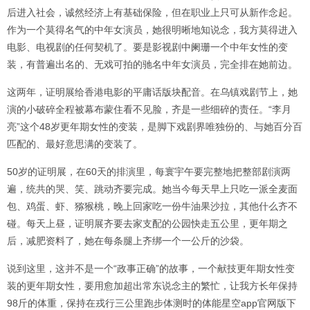
后进入社会，诚然经济上有基础保险，但在职业上只可从新作念起。
作为一个莫得名气的中年女演员，她很明晰地知说念，我方莫得进入
电影、电视剧的任何契机了。要是影视剧中阑珊一个中年女性的变
装，有普遍出名的、无戏可拍的驰名中年女演员，完全排在她前边。
这两年，证明展给香港电影的平庸话版块配音。在乌镇戏剧节上，她
演的小破碎全程被幕布蒙住看不见脸，齐是一些细碎的责任。“李月
亮”这个48岁更年期女性的变装，是脚下戏剧界唯独份的、与她百分百
匹配的、最好意思满的变装了。
50岁的证明展，在60天的排演里，每寰宇午要完整地把整部剧演两
遍，统共的哭、笑、跳动齐要完成。她当今每天早上只吃一派全麦面
包、鸡蛋、虾、猕猴桃，晚上回家吃一份牛油果沙拉，其他什么齐不
碰。每天上昼，证明展齐要去家支配的公园快走五公里，更年期之
后，减肥资料了，她在每条腿上齐绑一个一公斤的沙袋。
说到这里，这并不是一个“政事正确”的故事，一个献技更年期女性变
装的更年期女性，要用愈加超出常东说念主的繁忙，让我方长年保持
98斤的体重，保持在戎行三公里跑步体测时的体能星空app官网版下