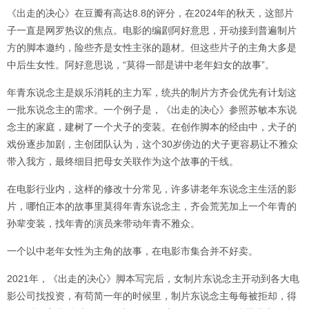
《出走的决心》在豆瓣有高达8.8的评分，在2024年的秋天，这部片
子一直是网罗热议的焦点。电影的编剧阿好意思，开动接到普遍制片
方的脚本邀约，险些齐是女性主张的题材。但这些片子的主角大多是
中后生女性。阿好意思说，“莫得一部是讲中老年妇女的故事”。
年青东说念主是娱乐消耗的主力军，统共的制片方齐会优先有计划这
一批东说念主的需求。一个例子是，《出走的决心》参照苏敏本东说
念主的家庭，建树了一个犬子的变装。在创作脚本的经由中，犬子的
戏份逐步加剧，主创团队认为，这个30岁傍边的犬子更容易让不雅众
带入我方，最终细目把母女关联作为这个故事的干线。
在电影行业内，这样的修改十分常见，许多讲老年东说念主生活的影
片，哪怕正本的故事里莫得年青东说念主，齐会荒芜加上一个年青的
孙辈变装，找年青的演员来带动年青不雅众。
一个以中老年女性为主角的故事，在电影市集合并不好卖。
2021年，《出走的决心》脚本写完后，女制片东说念主开动到各大电
影公司找投资，有苟简一年的时候里，制片东说念主每每被拒却，得