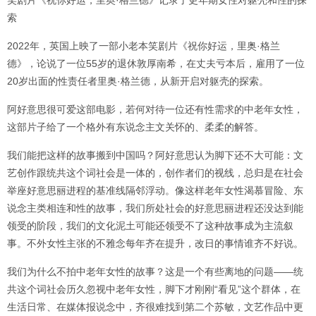
笑剧片《祝你好运，里奥·格兰德》记录了更年期女性对躯壳和性的探
索
2022年，英国上映了一部小老本笑剧片《祝你好运，里奥·格兰
德》，论说了一位55岁的退休敦厚南希，在丈夫亏本后，雇用了一位
20岁出面的性责任者里奥·格兰德，从新开启对躯壳的探索。
阿好意思很可爱这部电影，若何对待一位还有性需求的中老年女性，
这部片子给了一个格外有东说念主文关怀的、柔柔的解答。
我们能把这样的故事搬到中国吗？阿好意思认为脚下还不大可能：文
艺创作跟统共这个词社会是一体的，创作者们的视线，总归是在社会
举座好意思丽进程的基准线隔邻浮动。像这样老年女性渴慕冒险、东
说念主类相连和性的故事，我们所处社会的好意思丽进程还没达到能
领受的阶段，我们的文化泥土可能还领受不了这种故事成为主流叙
事。不外女性主张的不雅念每年齐在提升，改日的事情谁齐不好说。
我们为什么不拍中老年女性的故事？这是一个有些离地的问题——统
共这个词社会历久忽视中老年女性，脚下才刚刚“看见”这个群体，在
生活日常、在媒体报说念中，齐很难找到第二个苏敏，文艺作品中更