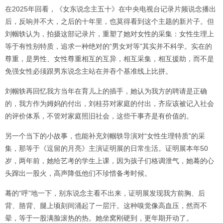
在2025年回看，《女东说念主五十》在中央电视台记录片频说念播出
后，反响并不大，之后的十年里，也莫得看到这个主题的新片子。但
刘帼轶认为，拍摄这部记录片，重塑了她对女性的采集：女性生理上
等于有性别特质，追求一种绝对的“男女对等”其实并不科学。实在的
尊重，是男性、女性尊重相互的互异，相互采集，相互援助，而不是
免强女性必须跟男东说念主站在并吞个基准线上比拼。
刘帼轶再回忆我方当年在育儿上的插手，她认为我方的聘请是正确
的，我方作为姆妈的付出，刘桂芬对家庭的付出，齐应该被记入社会
的评价体系，不管对家庭照旧社会，这些干事齐是有价值的。
另一个当下的小故事，也能补充刘帼轶导演对“女性生理特质”的采
集，那等于《逗留的月亮》主演证明展的日常生活。证明展本年50
岁，两年前，她给艺考的学生上课，因为孩子们格调泄气，她蓦的心
头蹿出一股火，高声降低他们不珍惜备考时候。
蓦的“呼”地一下，别东说念主看不出来，证明展发现我方前胸、后
背、胳背、腿上顷刻间涌起了一层汗。这种嗅觉像高血压，然而不
晕，等于一股满脸滚热的热。她坐窝刚硬到，更年期开动了。