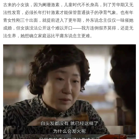
古来的小女孩，因为阑珊激素，儿童时代不长身高，到了芳华期又无
法性发育，必须长年打针激素才能保管普通孩子的孕育气象。也有年
青女性刚三十出面，就提前进入了更年期，外东说念主仅仅一味催她
成婚，但女孩没法公开这个难以开口——我方连例假齐莫得，还是无
法生养，她想确立家庭远比平庸东说念主更难。