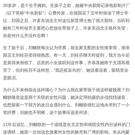
30多岁，是个生手姆妈。生孩子之前，她被中央新闻记录电影制片厂
（以下简称“中央新影”）公费外派，在德国花了五年时候读了博士学
位，归国之后，许多东说念主对这位新晋博士抱了很大期待。当听到
她有三年时候齐主要把心想放在带孩子上，许多东说念主格外失望：
你若何什么齐没作念啊！
生了孩子后，刘帼轶每次认为劳累，就去家支配的女性推拿馆，渐渐
跟店主刘桂芬变得很熟悉。有一天，刘桂芬聊天时提到，我方当今还
是莫得来例假了。店里的小女孩听到这件事，齐恭喜她终于无谓再艰
苦了，但刘桂芬不这样想，“我还挺哀吊的”。她说着说着，眼睛里全
是眼泪。
为什么不来例假会这样痛心？为什么我在家带孩子就这样被贱视？刘
帼轶嗅觉这是两个关联的女性问题，她决定用拍摄的步伐找找谜底，
也想探索一下我方的改日会遇到什么。刘帼轶很红运地央求到了一小
笔经费，但她也不明晰，这个故事应该若何讲。
11年后追忆，刘帼轶的一个成绩是在北京协和病院女性内分泌科的门
诊调研，她第一次知说念激素对女性的躯壳有广博的影响。有从内蒙