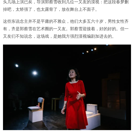
头几场上演已矣，导演郭蔡雪收到几位一又友的漠视：把这段春梦删
掉吧，太矫强了，也太露骨了，放在舞台上不面子。
这些东说念主并不是平庸的不雅众，他们大多五六十岁，男性女性齐
有，齐是郭蔡雪在艺术圈的一又友。郭蔡雪迎接着，好的好的。但一
又友们不知说念，这场戏，是她我方强烈漠视编剧加进去的。