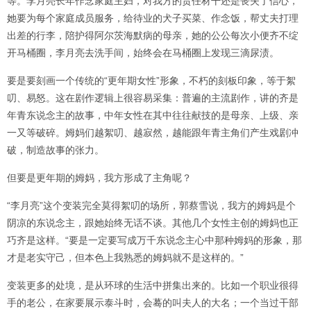
等。李月亮长年作念家庭主妇，对我方的责任材干还是丧失了信心，
她要为每个家庭成员服务，给待业的犬子买菜、作念饭，帮丈夫打理
出差的行李，陪护得阿尔茨海默病的母亲，她的公公每次小便齐不绽
开马桶圈，李月亮去洗手间，始终会在马桶圈上发现三滴尿渍。
要是要刻画一个传统的“更年期女性”形象，不朽的刻板印象，等于絮
叨、易怒。这在剧作逻辑上很容易采集：普遍的主流剧作，讲的齐是
年青东说念主的故事，中年女性在其中往往献技的是母亲、上级、亲
一又等破碎。姆妈们越絮叨、越寂然，越能跟年青主角们产生戏剧冲
破，制造故事的张力。
但要是更年期的姆妈，我方形成了主角呢？
“李月亮”这个变装完全莫得絮叨的场所，郭蔡雪说，我方的姆妈是个
阴凉的东说念主，跟她始终无话不谈。其他几个女性主创的姆妈也正
巧齐是这样。“要是一定要写成万千东说念主心中那种姆妈的形象，那
才是老实守己，但本色上我熟悉的姆妈就不是这样的。”
变装更多的处境，是从环球的生活中拼集出来的。比如一个职业很得
手的老公，在家要展示泰斗时，会蓦的叫夫人的大名；一个当过干部