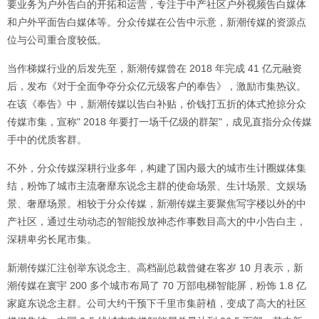
要业务为户外告白的开拓和运营，专注于中产社区户外视频告白媒体
和户外平面告白媒体等。分众传媒在公告中示意，新潮传媒的资源点
位与公司重合度较低。
当作梯媒行业的后发先至，新潮传媒曾在 2018 年完成 41 亿元融资
后，发布《对于全面争夺分众亿元级客户的奉告》，激励市集热议。
在该《奉告》中，新潮传媒以告白补贴，价钱打五折的体式抢掠分众
传媒市集，宣称" 2018 年要打一场千亿级的群架"，成见直指分众传媒
手中的优质客群。
不外，分众传媒深耕行业多年，构建了国内最大的城市生计圈媒体集
结，粉饰了城市主流奢靡东说念主群的使命场景、生计场景、文娱场
景、奢靡场景。相较于分众传媒，新潮传媒主要聚焦写字楼以外的中
产社区，通过生动动态的智能投放神态作事数目高大的中小告白主，
深耕卑劣长尾市集。
新潮传媒汇注创举东说念主、高档副总裁曾健在客岁 10 月表示，新
潮传媒在寰宇 200 多个城市布局了 70 万部电梯智能屏，粉饰 1.8 亿
家庭东说念主群。公司大约干预下千里市集莳植，变成了高大的社区