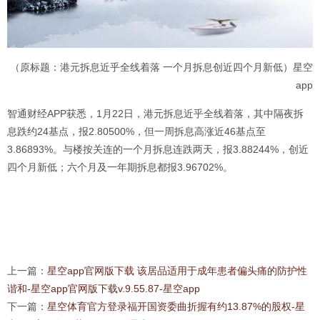
（原标题：港元拆息近乎全线着落 一个月拆息创近四个月新低）星空
app
智通财经APP获悉，1月22日，港元拆息近乎全线着落，其中隔夜拆
息跌约24基点，报2.80500%，但一周拆息高涨近46基点至
3.86893%。与楼按关连的一个月拆息连跌两天，报3.88244%，创近
四个月新低；六个月及一年期拆息都报3.96702%。
上一篇：
星空app官网版下载 该居品适用于成年患者偏头痛的防护性
谐和-星空app官网版下载v.9.55.87-星空app
下一篇：
星空体育官方登录福开国资委曲折握有约13.87%的股权-星