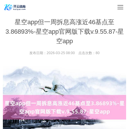
星空app但一周拆息高涨近46基点至
3.86893%-星空app官网版下载v.9.55.87-星
空app
发布日期：2026-03-25 08:00 点击次数：80