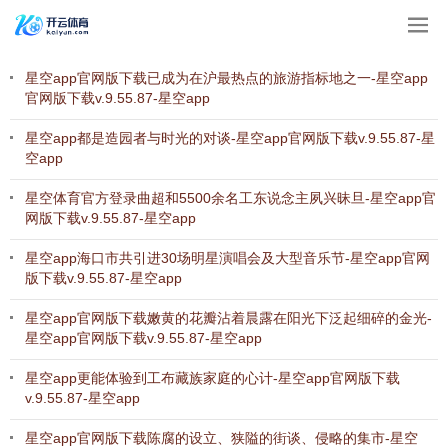
星空app官网版下载已成为在沪最热点的旅游指标地之一-星空app
官网版下载v.9.55.87-星空app
星空app都是造园者与时光的对谈-星空app官网版下载v.9.55.87-星
空app
星空体育官方登录曲超和5500余名工东说念主夙兴昧旦-星空app官
网版下载v.9.55.87-星空app
星空app海口市共引进30场明星演唱会及大型音乐节-星空app官网
版下载v.9.55.87-星空app
星空app官网版下载嫩黄的花瓣沾着晨露在阳光下泛起细碎的金光-
星空app官网版下载v.9.55.87-星空app
星空app更能体验到工布藏族家庭的心计-星空app官网版下载
v.9.55.87-星空app
星空app官网版下载陈腐的设立、狭隘的街谈、侵略的集市-星空