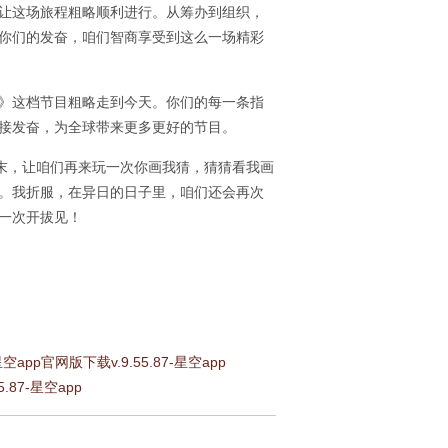
让这场旅程粗略顺利进行。从筹办到组织，
你们的发奋，咱们智商享受到这么一场精彩
》这档节目粗略走到今天。你们的每一条指
接发奋，为全球带来更多更好的节目。
终末，让咱们再来玩一次你画我猜，猜猜看我画
。我折服，在异日的日子里，咱们还会再次
一次开拔见！
p官网版下载v.9.55.87-星空app
87-星空app