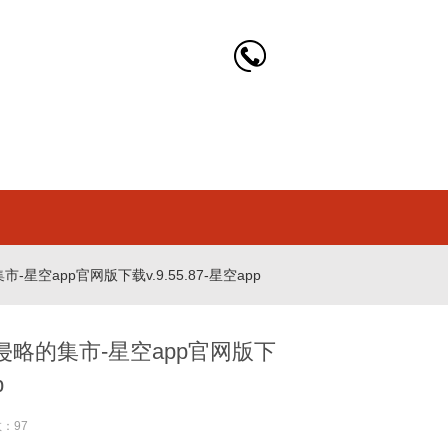
空app官网版下载v.9.55.87-星空app
略的集市-星空app官网版下
p
数：97