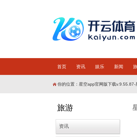
首页
资讯
娱乐
新闻
你的位置：
星空app官网版下载v.9.55.87-
旅游
资讯