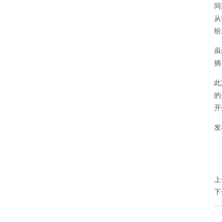
同
从
纷
虽
摘
此
的
开
发
上
下