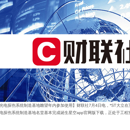
光电探伤系统制造基地瞻望年内参加使用】财联社7月4日电，*ST大立在
电探伤系统制造基地名堂基本完成诞生星空app官网版下载，正处于工程