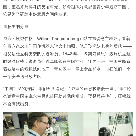
国，重温并肩搏斗的友谊时光。如今组织好意思国青少年造访中国，
恰是为了延续中好意思之间的友谊。
血脉里的分量
威廉・坎登伯格（William Kampdenberg）站在东说念主群外，看着
年青东说念主们围住机器东说念主拍照。他是飞虎队老兵的后代 ——
祖父是杜立特突袭队的遨游员。1942 年，15 架好意思军轰炸机返航
时燃油破费，遨游员们跳伞降落在中国浙江、江西一带。中国村民冒
着被屠村的危机找到他们，带回家中，奉上食品和水，再把他们一个
一个安全送出敌占区。
“中国军民的捐躯，咱们永久谨记。” 威廉的声息极端低千里，“咱们永
久谢意中国东说念主民也曾匡助过我的祖父。要是莫得他们，压根就
不会有我出身。”