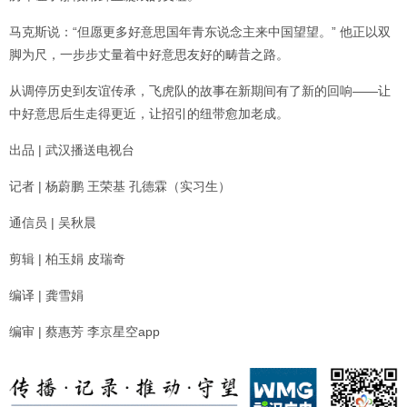
马克斯说：“但愿更多好意思国年青东说念主来中国望望。” 他正以双
脚为尺，一步步丈量着中好意思友好的畴昔之路。
从调停历史到友谊传承，飞虎队的故事在新期间有了新的回响——让
中好意思后生走得更近，让招引的纽带愈加老成。
出品 | 武汉播送电视台
记者 | 杨蔚鹏 王荣基 孔德霖（实习生）
通信员 | 吴秋晨
剪辑 | 柏玉娟 皮瑞奇
编译 | 龚雪娟
编审 | 蔡惠芳 李京星空app