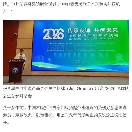
牌。他此前选择采访时曾说过：“中好意思关联是全球踏实的压舱
石。”
好意思中航空遗产基金会主席格林（Jeff Greene）出席 “2026 飞虎队
后生首长对话会”
八十多年前，中国村民拆下自家门板抬起萍水邂逅的受伤好意思国遨
游员，穿越战火，以命相护。那是干戈年代最纯正的东说念主说念信
任。