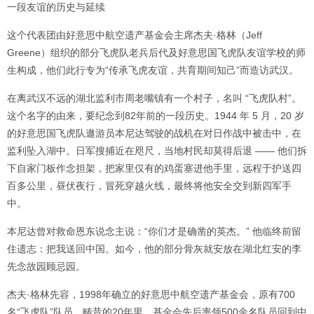
一段友谊的历史与延续
这个代表团由好意思中航空遗产基金会主席杰夫·格林（Jeff
Greene）组织的部分飞虎队老兵后代及好意思国飞虎队友谊学校的师
生构成，他们此行专为“传承飞虎友谊，共育期间知己”而造访武汉。
在离武汉不远的湖北监利市周老嘴镇有一个村子，名叫 “飞虎队村”。
这个名字的由来，要纪念到82年前的一段历史。1944 年 5 月，20 岁
的好意思国飞虎队遨游员本尼达驾驶的战机在对日作战中被击中，在
监利坠入湖中。日军搜捕近在咫尺，当地村民却莫得后退 —— 他们拆
下自家门板作念担架，把家里仅有的鸡蛋塞进他手里，远程于护送四
百多公里，昼伏夜行，冒死穿越火线，最终将他安全交到新四军手
中。
本尼达曾对救命恩东说念主说：“你们才是确凿的英杰。” 他临终前留
住遗志：把我送回中国。如今，他的部分骨灰就安放在湖北红安的李
先念故园顾忌园。
杰夫·格林先容，1998年确立的好意思中航空遗产基金会，原有700
名“飞虎队”队员。畴昔的20年里，基金会先后率领500余名队员回到中