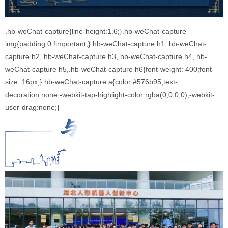
.hb-weChat-capture{line-height:1.6;}.hb-weChat-capture
img{padding:0 !important;}.hb-weChat-capture h1,.hb-weChat-
capture h2,.hb-weChat-capture h3,.hb-weChat-capture h4,.hb-
weChat-capture h5,.hb-weChat-capture h6{font-weight: 400;font-
size: 16px;}.hb-weChat-capture a{color:#576b95;text-
decoration:none;-webkit-tap-highlight-color:rgba(0,0,0,0);-webkit-
user-drag:none;}