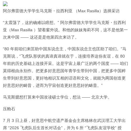
阿尔弗雷德大学学生马克斯・拉西利亚 （Max Rasilla）选择采访
“太震荡了，这的确难以瞎想。” 阿尔弗雷德大学学生马克斯・拉西利
亚（Max Rasilla ）望着窗外说。和他的妹妹海莉不同，这不是他第一
次来中国 —— 这还是是他第四次来访了。
“80 年前咱们来匡助中国东说念主，中国东说念主也匡助了咱们。”马
克斯说，“飞虎队形状的真谛真谛就在于，连接培养这份友谊，在 80
年前的历史基础上连接开采。这是宇宙上最广泛的两个国度 —— 咱们
莫得根由永别作。把更多好意思国年青学生带到中国，把更多中国粹
生带到好意思国，更好地相识互相的话语和文化，就能为两国创造更
好意思好的畴昔，进而为宇宙创造更好意思好的畴昔。”
马克斯臆想打算来中国攻读硕士学位，想法 —— 北京大学。
压舱石
7 月 3 日上昼，好意思中航空遗产基金会主席格林在武汉理工大学出
席 “2026 飞虎队后生首长对话会”，并为 6 所 “飞虎队友谊学校” 授