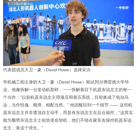
代表团成员大卫・豪（David Howe）选择采访
学机械工程出身的大卫・豪（David Howe）刚从阿尔弗雷德大学毕
业。他像拆解一台发动机那样，一一拆解着目下机器东说念主的每一
个当作：“以前机器东说念主用液压和善压系统，目前换成了电动马
达，当作恬逸、顺滑、相配当然。” 他还醒目到一个细节 —— 这些机
器东说念主并非透顶自主动手，而是有东说念主在后台操控，“这其实
能为颓势东说念主士创造使命契机，他们不错在家良友操控机器东说
念主，靠这个营生。”