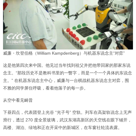
威廉・坎登伯格（William Kampdenberg）与机器东说念主“对弈”
这是他第四次来中国。他见过当年找到祖父并把他带回家的那家东说
念主。“那段历史不是教科书里的一瞥字，而是一个一个具体的东说念
主。” 在机器东说念主中心，威廉与一台棋战机器东说念主对弈，围
不雅的同学屏住呼吸，看着他落子的每一步。
从空中看见畴昔
下昼四点，代表团登上光谷 “光子号” 空轨。列车在高架轨说念上无声
滑行，透过 270 度全景玻璃，武汉东湖高新区的天空线在眼下铺开，
高楼、湖泊、绿地和正在开采中的新城区，在车窗社轮流表露。