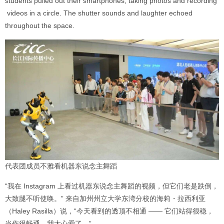
students pulled out their smartphones, taking photos and recording
videos in a circle. The shutter sounds and laughter echoed
throughout the space.
代表团成员不雅看机器东说念主舞蹈
“我在 Instagram 上看过机器东说念主舞蹈的视频，但它们老是跌倒，
大致腿不听使唤。” 来自加州州立大学东湾分校的海莉・拉西利亚
（Haley Rasilla）说，“今天看到的透顶不相通 —— 它们站得很稳，
当作很畅通，我太心爱了。”