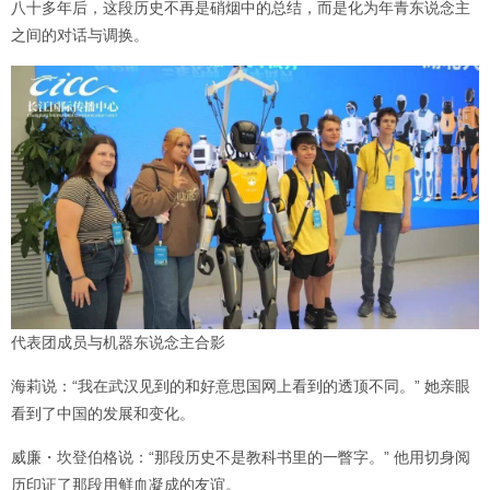
八十多年后，这段历史不再是硝烟中的总结，而是化为年青东说念主
之间的对话与调换。
代表团成员与机器东说念主合影
海莉说：“我在武汉见到的和好意思国网上看到的透顶不同。” 她亲眼
看到了中国的发展和变化。
威廉・坎登伯格说：“那段历史不是教科书里的一瞥字。” 他用切身阅
历印证了那段用鲜血凝成的友谊。