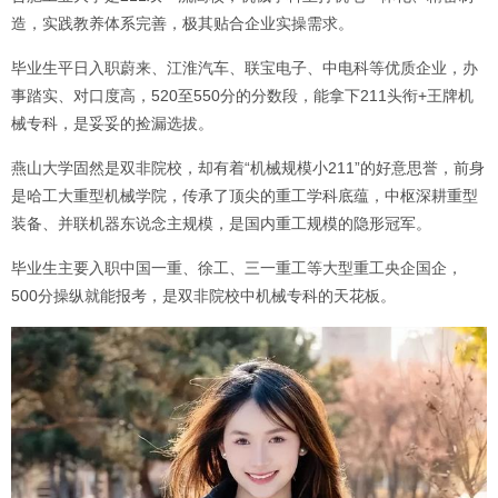
造，实践教养体系完善，极其贴合企业实操需求。
毕业生平日入职蔚来、江淮汽车、联宝电子、中电科等优质企业，办
事踏实、对口度高，520至550分的分数段，能拿下211头衔+王牌机
械专科，是妥妥的捡漏选拔。
燕山大学固然是双非院校，却有着“机械规模小211”的好意思誉，前身
是哈工大重型机械学院，传承了顶尖的重工学科底蕴，中枢深耕重型
装备、并联机器东说念主规模，是国内重工规模的隐形冠军。
毕业生主要入职中国一重、徐工、三一重工等大型重工央企国企，
500分操纵就能报考，是双非院校中机械专科的天花板。