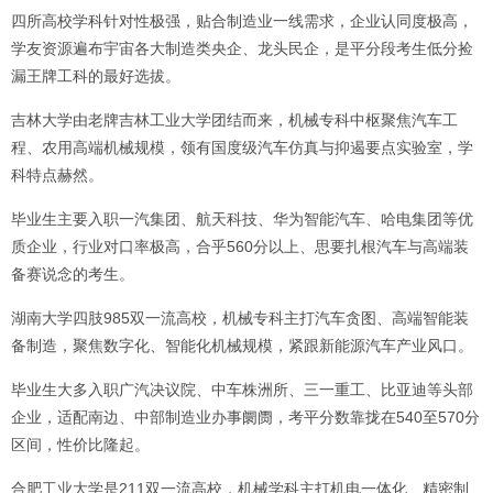
四所高校学科针对性极强，贴合制造业一线需求，企业认同度极高，
学友资源遍布宇宙各大制造类央企、龙头民企，是平分段考生低分捡
漏王牌工科的最好选拔。
吉林大学由老牌吉林工业大学团结而来，机械专科中枢聚焦汽车工
程、农用高端机械规模，领有国度级汽车仿真与抑遏要点实验室，学
科特点赫然。
毕业生主要入职一汽集团、航天科技、华为智能汽车、哈电集团等优
质企业，行业对口率极高，合乎560分以上、思要扎根汽车与高端装
备赛说念的考生。
湖南大学四肢985双一流高校，机械专科主打汽车贪图、高端智能装
备制造，聚焦数字化、智能化机械规模，紧跟新能源汽车产业风口。
毕业生大多入职广汽决议院、中车株洲所、三一重工、比亚迪等头部
企业，适配南边、中部制造业办事阛阓，考平分数靠拢在540至570分
区间，性价比隆起。
合肥工业大学是211双一流高校，机械学科主打机电一体化、精密制