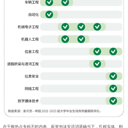
在千般热点专科不时内卷、薪资泡沫安适消退确当下，扎根实体、刚