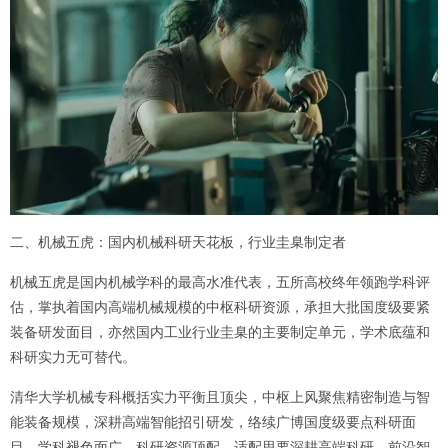
二、机械五虎：国内机械科研天花板，行业圭臬制定者
机械五虎是国内机械学科的最高水准代表，五所高校终年领跑学科评
估，掌执着国内高端机械规模的中枢科研资源，承担大批国度级要紧
装备研发面目，亦然国内工业行业圭臬的主要制定单元，学术底蕴和
科研实力无可替代。
清华大学机械专科概括实力平衡且顶尖，中枢上风聚焦精密制造与智
能装备规模，深耕高端智能招引研发，络续广博国度级要点科研面
目，学科褪色面广，科研资源顶配，适配思要深耕高端科研、前沿智