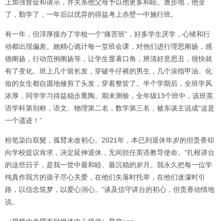
上加强督促和请示，并关系他父母予以他更多和睦。逐步地，他变
了，勤学了，一年后以优异的得益考上赤壁一中施行班。
有一年，但淳厚接办了学校一个“痛苦班”，好多学生厌学，心绪和行
动都出现偏差。她精心诡计每一堂班会课，对他们进行理思阐扬，感
德阐扬，行动范例阐扬等，让学生显著口角，辨清好意思丑，很快就
有了变化。班上几个留长发，穿破牛仔裤的男生，几个涂指甲油、化
妆的女生都自愿地修剪了头发，穿着整皆了。半个学期后，全班学风
浓厚，同学学习得益稳步熏陶。期末测验，全年级13个班中，该班英
语学科第别称，语文、物理第二名，数学第三名，被东谈主说成“这是
一个遗迹！”
粉笔染白双鬓，孤臂未改初心。2021年，本已到退休年岁的但贵香却
向学校提议肯求，决定延伸退休，无间担任英语教导使命。“扎根讲台
的这些日子，是我一世中最和睦、最沉稳的岁月。我永久把每一位学
纯真作我方的孩子尽心关爱，在他们失落时托举，在他们迷濛时引
路，以信念筑梦，以爱心润心。”谈及信守讲台的初心，但贵香动情地
说。