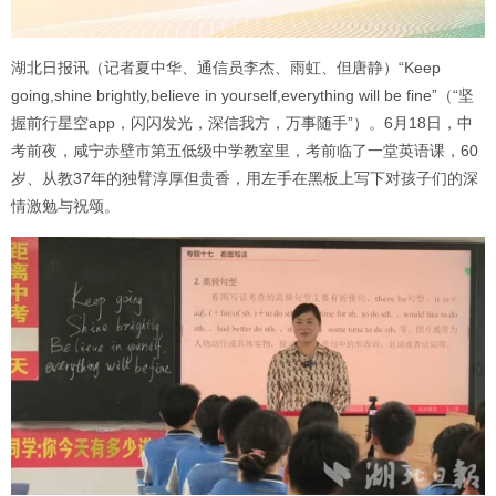
湖北日报讯（记者夏中华、通信员李杰、雨虹、但唐静）“Keep
going,shine brightly,believe in yourself,everything will be fine”（“坚
握前行星空app，闪闪发光，深信我方，万事随手”）。6月18日，中
考前夜，咸宁赤壁市第五低级中学教室里，考前临了一堂英语课，60
岁、从教37年的独臂淳厚但贵香，用左手在黑板上写下对孩子们的深
情激勉与祝颂。