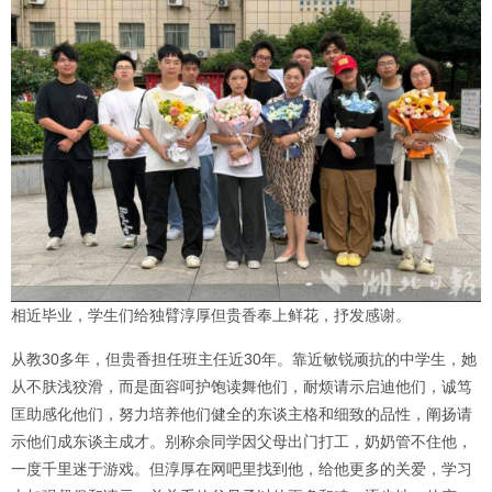
相近毕业，学生们给独臂淳厚但贵香奉上鲜花，抒发感谢。
从教30多年，但贵香担任班主任近30年。靠近敏锐顽抗的中学生，她
从不肤浅狡滑，而是面容呵护饱读舞他们，耐烦请示启迪他们，诚笃
匡助感化他们，努力培养他们健全的东谈主格和细致的品性，阐扬请
示他们成东谈主成才。别称佘同学因父母出门打工，奶奶管不住他，
一度千里迷于游戏。但淳厚在网吧里找到他，给他更多的关爱，学习