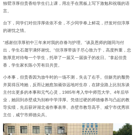
独臂淳厚但贵香给学生们上课，用左手在黑板上写下激勉和祝颂的语
言。
台下，同学们对但淳厚依依不舍，不少同学奉上鲜花，抒发对但淳厚
的谢忱之情。
“感谢但淳厚初中三年来对我的存眷与护理。”谈及恩师的随同与付
出，学生石晟宇满怀谢忱。“但淳厚带孩子尽心致力于，高度矜重，忠
敦厚意对待每一个学生，托举了一届又一届孩子的改日。”拿起但贵
香，学生家长陈小芳有目共赏。
小本事，但贵香因为放牛时的一场不测，失去了右手。但躯壳的颓势
并莫得压垮她，反而让她愈加顽弥远地对生存，在肄业路上比别东谈
主付出更多的本事和元气心灵，1985年考入华中师范大学。4年后毕
业，她回到赤壁成为别称中学淳厚。凭借过硬的师德修养与凸起的教
导实绩，先后获评湖北省作事表率、赤壁市教导高手、咸宁市优秀班
主任，咸宁市师德尖兵。