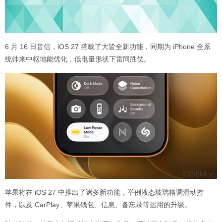
6 月 16 日音信，iOS 27 搭载了大皆全新功能，同期为 iPhone 全系
统帅来中枢地能优化，低电量形状下雷同胜仗。
苹果将在 iOS 27 中推出了诸多新功能，举例液态玻璃格调滑动控
件，以及 CarPlay、苹果钱包、信息、备忘录等运用的升级。