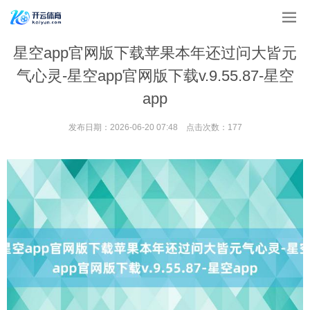
星空app官网版下载苹果本年还过问大皆元
气心灵-星空app官网版下载v.9.55.87-星空
app
发布日期：2026-06-20 07:48 点击次数：177