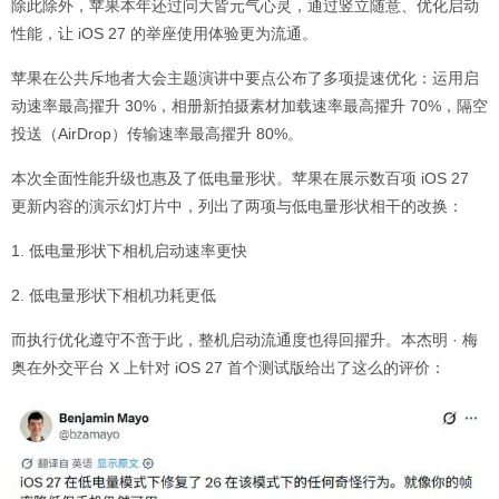
除此除外，苹果本年还过问大皆元气心灵，通过竖立随意、优化启动
性能，让 iOS 27 的举座使用体验更为流通。
苹果在公共斥地者大会主题演讲中要点公布了多项提速优化：运用启
动速率最高擢升 30%，相册新拍摄素材加载速率最高擢升 70%，隔空
投送（AirDrop）传输速率最高擢升 80%。
本次全面性能升级也惠及了低电量形状。苹果在展示数百项 iOS 27
更新内容的演示幻灯片中，列出了两项与低电量形状相干的改换：
1. 低电量形状下相机启动速率更快
2. 低电量形状下相机功耗更低
而执行优化遵守不啻于此，整机启动流通度也得回擢升。本杰明 · 梅
奥在外交平台 X 上针对 iOS 27 首个测试版给出了这么的评价：