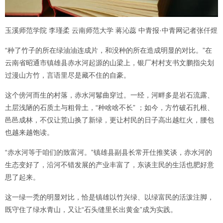
玉溪师范学院 李瑾柔 云南师范大学 蒋沁蕊 中青报·中青网记者张仟煜
“种了竹子的所在绿油油连成片，和没种的所在造成明显的对比。”在
云南省昭通市镇雄县赤水河起源的山梁上，银厂村村支书文鹏指尖划
过漫山方竹，言语里尽是藏不住的自豪。
这个傍河而生的村落，赤水河鬈曲穿过。一经，河畔多是岩石流露、
土层浅陋的石质土与粗骨土，“种啥啥不长” ；如今，方竹破石扎根、
邑邑成林，不仅让荒山换了新绿，更让村民的日子高出越红火，腰包
也越来越饱读。
“赤水河等于咱们的致富河。”镇雄县副县长常开仕推奖谈，赤水河的
生态变好了，沿河不错发展的产业丰富了，东谈主民的生活也肥好意
思了起来。
这一绿一秃的明显对比，恰是镇雄以竹兴绿、以绿富民的活泼注脚，
既守住了绿水青山，又让“石头缝里长出黄金”成为实践。