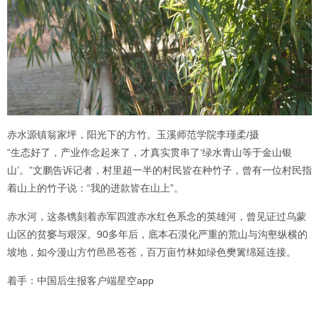
赤水源镇翁家坪，阳光下的方竹。玉溪师范学院李瑾柔/摄
“生态好了，产业作念起来了，才真实贯串了‘绿水青山等于金山银
山’。”文鹏告诉记者，村里超一半的村民皆在种竹子，曾有一位村民指
着山上的竹子说：“我的进款皆在山上”。
赤水河，这条镌刻着赤军四渡赤水红色系念的英雄河，曾见证过乌蒙
山区的贫窭与艰深。90多年后，底本石漠化严重的荒山与沟壑纵横的
坡地，如今漫山方竹邑邑苍苍，百万亩竹林如绿色樊篱绵延连接。
着手：中国后生报客户端星空app