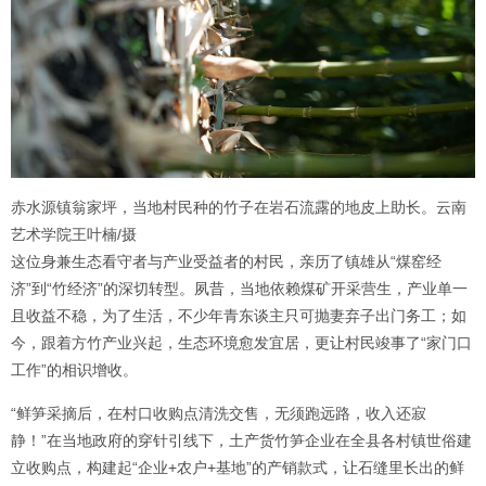
赤水源镇翁家坪，当地村民种的竹子在岩石流露的地皮上助长。云南
艺术学院王叶楠/摄
这位身兼生态看守者与产业受益者的村民，亲历了镇雄从“煤窑经
济”到“竹经济”的深切转型。夙昔，当地依赖煤矿开采营生，产业单一
且收益不稳，为了生活，不少年青东谈主只可抛妻弃子出门务工；如
今，跟着方竹产业兴起，生态环境愈发宜居，更让村民竣事了“家门口
工作”的相识增收。
“鲜笋采摘后，在村口收购点清洗交售，无须跑远路，收入还寂
静！”在当地政府的穿针引线下，土产货竹笋企业在全县各村镇世俗建
立收购点，构建起“企业+农户+基地”的产销款式，让石缝里长出的鲜