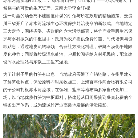
赤水河起源隔邻山坡上，“绿水青山等于金山银山”——赤水河是大当
然赐与的可贵的生态资产。云南大学李金轩/摄
这一对赢的场合离不建国度计谋的引颈与所在政府的精确施策。云贵
川三省开启了赤水河流域生态环境保护处治使命的新款式。当地锚定
三大定位，围绕省委、省政府的六大活动部署，将竹产业手脚生态保
护与乡村振兴的中枢捏手：政府为农户提供免费竹苗、时代培训与贷
款贴息，通过地皮流转率领、合营社方法化料理，鼓舞石漠化平地限
度化种竹；同期将垃圾浑水处治、户厕检阅等纳入村规民约，配套建
设浑水处理站与东谈主工生态湿地。
为了让村子里的竹笋有出息，当地政府买通了产销链路，在州里建立
了鲜笋收购点，保险原料即时采收加工。上海百年传闻食物有限公司
的子公司扎根赤水河流域，在镇雄、盐津等地布局多家当代化加工
场，以当地优质竹笋为中枢原料，搭建起从田间采摘到餐桌花费的全
链条出产体系，成为流域竹产业高质地发展的活泼缩影。