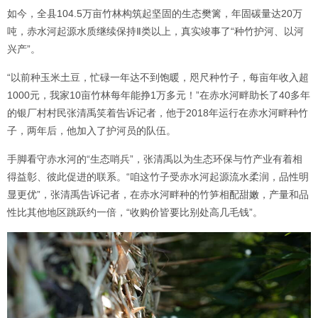
如今，全县104.5万亩竹林构筑起坚固的生态樊篱，年固碳量达20万
吨，赤水河起源水质继续保持Ⅱ类以上，真实竣事了“种竹护河、以河
兴产”。
“以前种玉米土豆，忙碌一年达不到饱暖，咫尺种竹子，每亩年收入超
1000元，我家10亩竹林每年能挣1万多元！”在赤水河畔助长了40多年
的银厂村村民张清禹笑着告诉记者，他于2018年运行在赤水河畔种竹
子，两年后，他加入了护河员的队伍。
手脚看守赤水河的“生态哨兵”，张清禹以为生态环保与竹产业有着相
得益彰、彼此促进的联系。“咱这竹子受赤水河起源流水柔润，品性明
显更优”，张清禹告诉记者，在赤水河畔种的竹笋相配甜嫩，产量和品
性比其他地区跳跃约一倍，“收购价皆要比别处高几毛钱”。