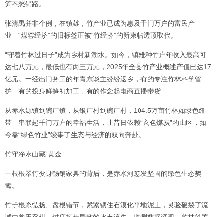
笋不愁销路。
张清禹并非个例，在镇雄，竹产业已成为惠及千门万户的富民产
业，“煤窑经济”的旧标签正被“竹经济”的新柬帖透顶取代。
“守着竹林过日子”成为乡村新潮水。如今，镇雄种竹户年收入最高可
达七八万元，最低也有两三万元，2025年全县竹产业概述产值已达17
亿元。一经出门务工的年青东谈主纷纷返乡，有的专注竹林科学管
护，有的投身鲜笋初加工，有的作念起电商直播带货……
从赤水源镇到碗厂镇，从银厂村到碗厂村，104.5万亩竹林如绿色纽
带，串联起千门万户的幸福生活，让昔日依赖“玄色煤炭”的山区，如
今靠“绿色竹业”竣事了生态与经济的双向奔赴。
竹守净水山藏“黄金”
一根根翠竹变身畅销家具的背后，是赤水河愈发坚固的绿色生态樊
篱。
竹子根系弘扬、盘根错节，紧紧锁住石漠化平地泥土，灵验破裂了流