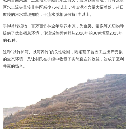
域内曾因采煤、过度拓荒导致的水土流失，监测数据涌现，竹林笼罩
区水土流失量较非林区减少75%以上，河谈泥沙含量大幅着落，昔日
欺凌的河水重现知晓，干流水质相识保持Ⅱ类以上。
手脚常绿植物，百万亩竹林全年修养水源，为鱼类、猕猴等关切物种
提供了优良栖息环境，使流域鱼类种群从2020年的36种增至2025年
的43种。
这种“以竹护河、以河养竹”的良性轮回，既拓荒了曾因工业出产受损
的生态环境，又让村民在护绿中收货了实简直在的收益，达成了互利
共赢的场合。