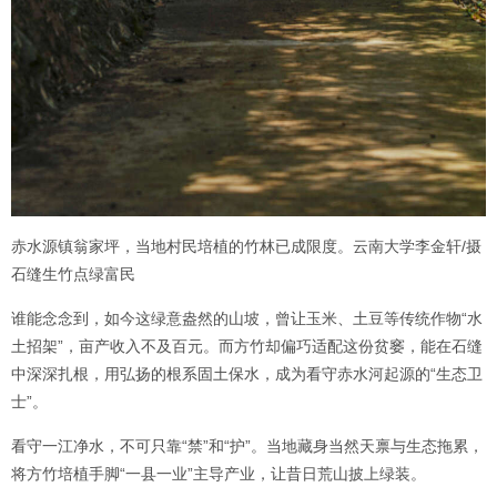
赤水源镇翁家坪，当地村民培植的竹林已成限度。云南大学李金轩/摄
石缝生竹点绿富民
谁能念念到，如今这绿意盎然的山坡，曾让玉米、土豆等传统作物“水
土招架”，亩产收入不及百元。而方竹却偏巧适配这份贫窭，能在石缝
中深深扎根，用弘扬的根系固土保水，成为看守赤水河起源的“生态卫
士”。
看守一江净水，不可只靠“禁”和“护”。当地藏身当然天禀与生态拖累，
将方竹培植手脚“一县一业”主导产业，让昔日荒山披上绿装。