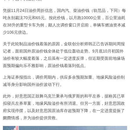
凭据11月24日油价周折信息，国内汽、柴油价钱（轨范品，下同）每
吨永别裁汰70元和65元。按此价钱，以月跑10000公里，百公里油耗
在38升的重型卡车为例，鄙人次调价窗口开启前，单辆车燃油资本减
少106元傍边。
关于此轮制品油价钱着落的原因，金联创分析师韩正己告诉期间周报
记者，面前国外原油价钱全体处于低位轰动走势。9月底10月初国外
油价有较大幅度着落，之后虽有一定进度反弹，但近期受面前地缘场
面预期偏向乐不雅影响，原油价钱着落到低点。
上海证券报指出，调价周期内，供应多余预期加重、地缘风险溢价削
减等身分影响国外油价波动下行。
此外，好意思国正鼓舞乌克兰秉承与俄罗斯的和平左券，据称其已草
拟寝兵左券草案，地缘风险溢价有所消退。但另一方面，好意思国政
府实现停摆，以及好意思国原油库存超预期下降，在一定进度提振了
阛阓情感，并为油价提供营救。