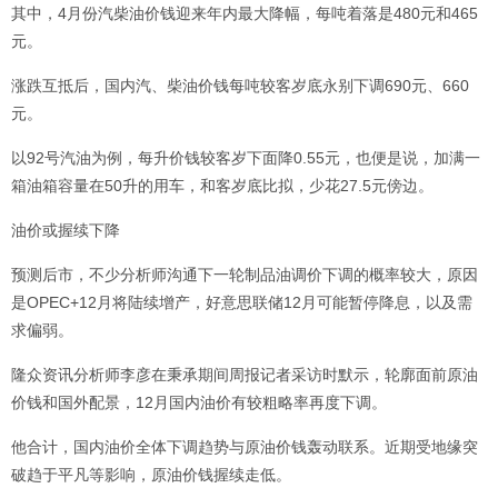
其中，4月份汽柴油价钱迎来年内最大降幅，每吨着落是480元和465
元。
涨跌互抵后，国内汽、柴油价钱每吨较客岁底永别下调690元、660
元。
以92号汽油为例，每升价钱较客岁下面降0.55元，也便是说，加满一
箱油箱容量在50升的用车，和客岁底比拟，少花27.5元傍边。
油价或握续下降
预测后市，不少分析师沟通下一轮制品油调价下调的概率较大，原因
是OPEC+12月将陆续增产，好意思联储12月可能暂停降息，以及需
求偏弱。
隆众资讯分析师李彦在秉承期间周报记者采访时默示，轮廓面前原油
价钱和国外配景，12月国内油价有较粗略率再度下调。
他合计，国内油价全体下调趋势与原油价钱轰动联系。近期受地缘突
破趋于平凡等影响，原油价钱握续走低。