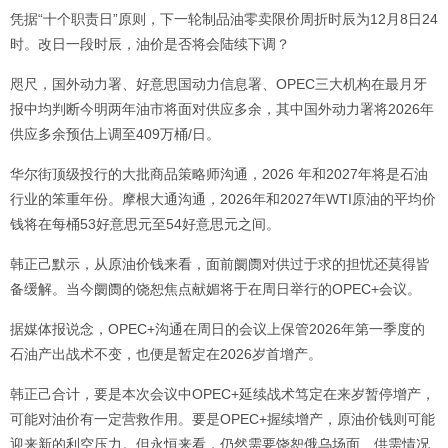
凭据“十个职责日”原则，下一轮制品油零卖限价周折时辰为12月8日24
时。改日一段时辰，油价是否将会陆续下调？
咫尺，国外动力署、好意思国动力信息署、OPEC三大机构在最月牙
报中均判断今明两年油市将面对供应多余，其中国外动力署将2026年
供应多余预估上调至409万桶/日。
华尔街顶级投行的大批商品策略师沟通，2026 年和2027年将是石油
行业的笨重年份。摩根大通沟通，2026年和2027年WTI原油的平均价
钱将在每桶53好意思元至54好意思元之间。
韩正己默示，从原油价钱来看，面前阛阓对供过于求的担忧还莫得皆
备缓解。当今阛阓的饶恕焦点献媚将于在周日举行的OPEC+会议。
据媒体报说念，OPEC+沟通在周日的会议上保管2026年第一季度的
石油产出战术不变，也便是暂定在2026岁首增产。
韩正己合计，要是本次会议中OPEC+延续战术笃定在来岁暂停增产，
可能对油价有一定营救作用。要是OPEC+握续增产，原油价钱则可能
迎来新的利空压力。但永恒来看，仍然需要饶恕俄乌场面、供需情况