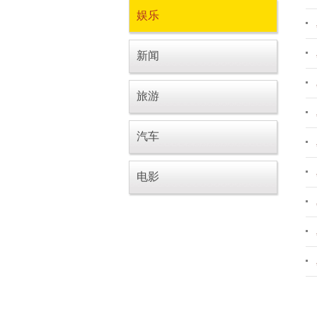
娱乐
新闻
旅游
汽车
电影