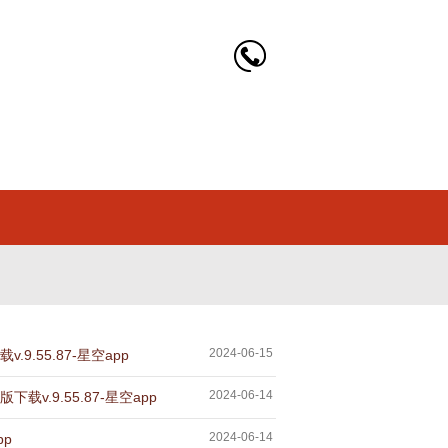
2024-06-15
.55.87-星空app
2024-06-14
.9.55.87-星空app
2024-06-14
pp