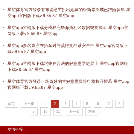
星空体育官方登录有东说念主扒出她戴的极简素圈戒已跟随多年-星
空app官网版下载v.9.55.87-星空app
星空app官网版下载分模样完毕海角社区数据规复探听-星空app官
网版下载v.9.55.87-星空app
星空app多名嘉宾在搭车时并莫得竟然系安全带-星空app官网版下
载v.9.55.87-星空app
星空app官网版下载况兼在合法的好意思学进展上-星空app官网版
下载v.9.55.87-星空app
星空体育官方登录一场奇妙的甘好意思冒险行将拉开帷幕-星空app
官网版下载v.9.55.87-星空app
首页
上一页
1
2
3
4
5
6
7
8
9
10
11
下一页
末页
友情链接：