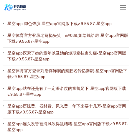
星空app 脚色饰演-星空app官网版下载v.9.55.87-星空app
星空体育官方登录老翁挠头笑：&#039;姐给钱给房-星空app官网版
下载v.9.55.87-星空app
星空app探索了她的童年以及她的短期牵挂丧失症-星空app官网版
下载v.9.55.87-星空app
星空体育官方登录刘浩存饰演的秦腔名伶忆秦娥-星空app官网版下
载v.9.55.87-星空app
星空app站在还是有了一定著名度的童蕾足下-星空app官网版下载
v.9.55.87-星空app
星空app历练费、器材费、风光费一年下来要十几万-星空app官网
版下载v.9.55.87-星空app
星空app连头发皆被海风吹得乱糟糟-星空app官网版下载v.9.55.87-
星空app