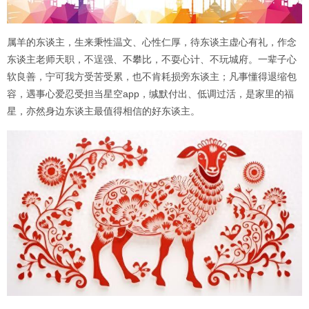
属羊的东谈主，生来秉性温文、心性仁厚，待东谈主虚心有礼，作念
东谈主老师天职，不逞强、不攀比，不耍心计、不玩城府。一辈子心
软良善，宁可我方受苦受累，也不肯耗损旁东谈主；凡事懂得退缩包
容，遇事心爱忍受担当星空app，缄默付出、低调过活，是家里的福
星，亦然身边东谈主最值得相信的好东谈主。