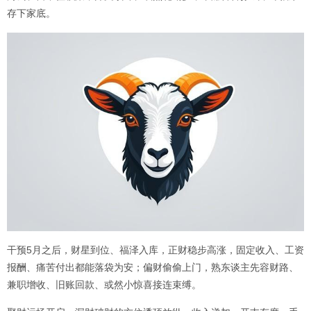
存下家底。
干预5月之后，财星到位、福泽入库，正财稳步高涨，固定收入、工资
报酬、痛苦付出都能落袋为安；偏财偷偷上门，熟东谈主先容财路、
兼职增收、旧账回款、或然小惊喜接连束缚。