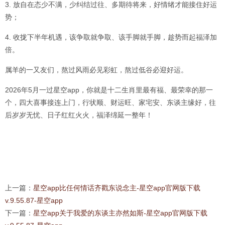
3. 放自在态少不满，少纠结过往、多期待将来，好情绪才能接住好运
势；
4. 收拢下半年机遇，该争取就争取、该手脚就手脚，趁势而起福泽加
倍。
属羊的一又友们，熬过风雨必见彩虹，熬过低谷必迎好运。
2026年5月一过星空app，你就是十二生肖里最有福、最荣幸的那一
个，四大喜事接连上门，行状顺、财运旺、家宅安、东谈主缘好，往
后岁岁无忧、日子红红火火，福泽绵延一整年！
上一篇：
星空app比任何情话齐戳东说念主-星空app官网版下载
v.9.55.87-星空app
下一篇：
星空app关于我爱的东谈主亦然如斯-星空app官网版下载