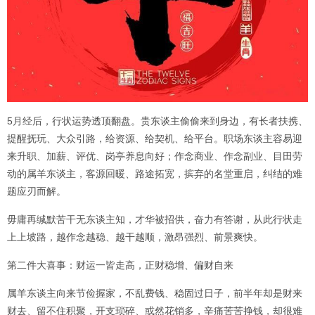
5月经后，行状运势透顶翻盘。贵东谈主偷偷来到身边，有长者扶携、
提醒抚玩、大众引路，给资源、给契机、给平台。职场东谈主容易迎
来升职、加薪、评优、岗亭养息向好；作念商业、作念副业、目田劳
动的属羊东谈主，客源回暖、路途拓宽，摈弃的名堂重启，纠结的难
题应刃而解。
毋庸再缄默苦干无东谈主知，才华被招供，奋力有答谢，从此行状走
上上坡路，越作念越稳、越干越顺，激昂强烈、前景爽快。
第二件大喜事：财运一皆走高，正财稳增、偏财自来
属羊东谈主向来节俭握家，不乱费钱、稳固过日子，前半年却是财来
财去、留不住积聚，开支琐碎、或然花销多，辛痛苦苦挣钱，却很难