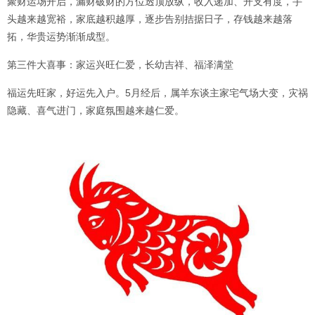
聚财运场开启，漏财破财的方位透顶放纵，收入递加、开支有度，手
头越来越宽裕，家底越积越厚，逐步告别拮据日子，存钱越来越落
拓，华贵运势渐渐成型。
第三件大喜事：家运兴旺仁爱，长幼吉祥、福泽满堂
福运先旺家，好运先入户。5月经后，属羊东谈主家宅气场大变，灾祸
隐藏、喜气进门，家庭氛围越来越仁爱。