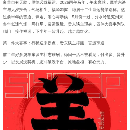
良善自有天助，厚德必载福运。2026丙午马年，午未寰球，属羊东谈
主与太岁投合，气场相生、福泽加握，稳居十二生肖运势第别称。熬
过前半年的普通、奔走、闹心与恭候，5月份一过，分水岭追究到来，
多年低迷气场一网打尽，霉运退散、贵东谈主现身，四件大喜事列队
临门，接住福运，下半年一皆升起、越走越红火。
第一件大喜事：行状迎来拐点，贵东谈主撑腰、官运亨通
前半年好多属羊东谈主壮志难酬，稳固干活不被看见，付出多、晋升
少，思发展没契机，思冲破没平台，原地盘桓、有心无力。