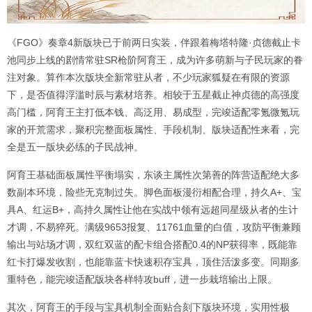
《FGO》奏章4新版块已于前两日实装，伴跟着梅塔特隆·贞德截止卡
池同步上线的剧情常驻SR枪阶阿育王，成为许多萌新与子民玩家的眷
注对象。算作本次版块全新常驻从者，不少玩家狐疑在有限的资源
下，是否值得浮滥时辰与素材培养。相较于五星截止神贞德的高强度
高门槛，阿育王主打低本钱、高泛用、易成型，完竣适配零氪微氪玩
家的开荒需求，聚积完整面板属性、手段机制、版块适配性来看，完
全是五一版块必练的子民战神。
阿育王基础面板属性平衡塌实，东谈主属性次第善的阵营适配绝大多
数副本环境，险些无克制过失。脚色面板漫衍相配合理，持久A+、宝
具A、红运B+，高持久属性让他在实战中领有远超同星级从者的生计
才调，不易猝死。满级9653报复、11761血量的白值，攻防平衡兼顾
输出与站场才调，双红双蓝的配卡组合搭配0.4的NP获得率，既能靠
红卡打爆发收割，也能靠蓝卡快速积存宝具，顶住活泼多变。同期多
重特色，能完竣适配版块各样特攻buff，进一步栽培输出上限。
其次，阿育王的手段与宝具机制全面贴合刻下版块环境，实用性极