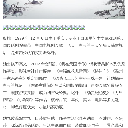
殷桃，1979 年 12 月 6 日生于重庆，毕业于目田军艺术学院戏剧系，
国度话剧院演员，中国电视剧金鹰、飞天、白玉兰三大奖项大满贯视
后，是业内公认的实力派标杆。
她出谈即高光，2002 年凭话剧《我在天国等你》斩获曹禺脚本奖优秀
饰演奖。影视生计佳作握住，《幸福像花儿雷同》《搭错车》《温州
一家东谈主》奠定国民度；《鸡毛飞上天》中骆玉珠一角，让她摘得
白玉兰视后；《东谈主世间》里暖和刚毅的郑娟，再夺金鹰奖最好女
主，演技密致共情，成为利害级经典。此外，《杨贵妃秘史》《万里
归程》《小浑家》等作品，横跨古装、年代、实际、电影等多元题
材，脚色跨度极大，尽显塌实功底。
她气质温婉大气，自带故事感，饰演生活化且有劲量，不炒作、不焦
躁，弥远以作品话语。生活中低调自律，爱重健身与手工，景色温和