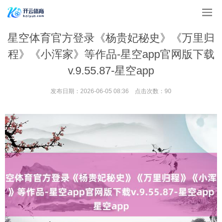
星空体育官方登录《杨贵妃秘史》《万里归
程》《小浑家》等作品-星空app官网版下载
v.9.55.87-星空app
发布日期：2026-06-05 08:36 点击次数：90