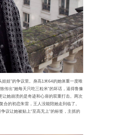
大头娃娃”的争议里。身高1米64的她体重一度唯
致传出“她每天只吃三粒米”的坏话，逼得鲁豫
，更让她崩溃的是奇迹和心扉的双重打击。两次
复合的初恋朱雷，王人没能陪她走到临了。
些争议让她被贴上“至高无上”的标签，主抓的