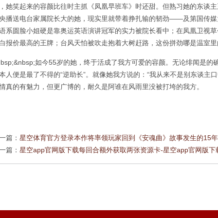
，她笑起来的容颜比往时主抓《凤凰早班车》时还甜。但熟习她的东谈主
央播送电台家属院长大的她，现实里就带着挣扎输的韧劲——及第国传媒
语系圆脸小姐硬是靠奥运英语演讲冠军的实力被院长看中；在凤凰卫视草
白报价最高的王牌；台风天怕被吹走抱着大树赶路，这份拼劲哪是温室里
nbsp;&nbsp;如今55岁的她，终于活成了我方可爱的容颜。无论绯闻
本人便是最了不得的“逆助长”。就像她我方说的：“我从来不是别东谈主
情真的有魅力，但更广博的，耐久是阿谁在风雨里没被打垮的我方。
一篇：
星空体育官方登录本作将率领玩家回到《安魂曲》故事发生的15年前-星空a
一篇：
星空app官网版下载每回合额外获取两张资源卡-星空app官网版下载v.9