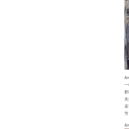
&
一
躬
失
采
节
&n