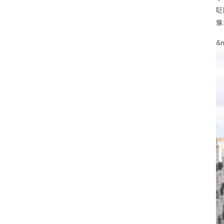
眨
豫
&n