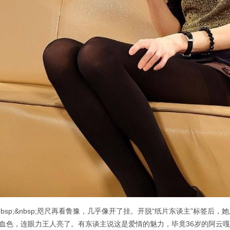
nbsp;&nbsp;咫尺再看鲁豫，几乎像开了挂。开脱“纸片东谈主”标签
血色，连眼力王人亮了。有东谈主说这是爱情的魅力，毕竟36岁的阿云