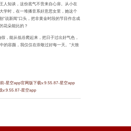
王人知谈，这份底气不啻来自心扉。从小在
大学时，在一堆播音系好意思女里，她这个
创“说新闻”口头，把非黄金时段的节目作念成
的花朵能比的？
是的确假，能从低谷爬起来，把日子过出好气色，
口中的容颜，我仅仅在崇敬过好每一天。”大致
pp官网版下载v.9.55.87-星空app
.55.87-星空app