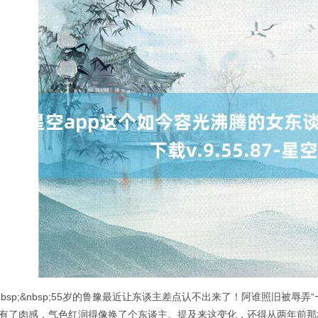
nbsp;&nbsp;55岁的鲁豫最近让东谈主差点认不出来了！阿谁照旧被辱
有了肉感，气色红润得像换了个东谈主。提及来这变化，还得从两年前那场