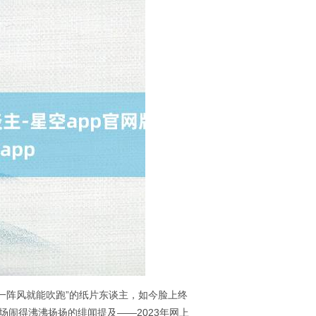
弄“一阵风就能吹跑”的纸片东谈主，如今脸上终
闹得沸沸扬扬的绯闻提及——2023年网上