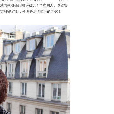
、戴同款项链的细节被扒了个底朝天。尽管鲁
“这哪是辟谣，分明是爱情滋养的笔据！”