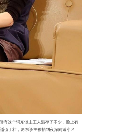
后，她所有这个词东谈主王人温存了不少，脸上有
嘎适值丁壮，两东谈主被拍到夜深同返小区