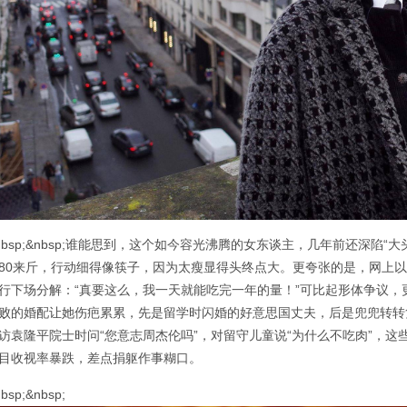
nbsp;&nbsp;谁能思到，这个如今容光沸腾的女东谈主，几年前还深陷“
80来斤，行动细得像筷子，因为太瘦显得头终点大。更夸张的是，网上以
行下场分解：“真要这么，我一天就能吃完一年的量！”可比起形体争议
败的婚配让她伤疤累累，先是留学时闪婚的好意思国丈夫，后是兜兜转转
访袁隆平院士时问“您意志周杰伦吗”，对留守儿童说“为什么不吃肉”，这
目收视率暴跌，差点捐躯作事糊口。
bsp;&nbsp;