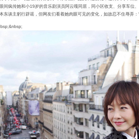
眼间疯传她和小19岁的音乐剧演员阿云嘎同居，同小区收支、分享车位
本东谈主躬行辟谣，但网友们看着她肉眼可见的变化，如故忍不住辱弄：
bsp;&nbsp;