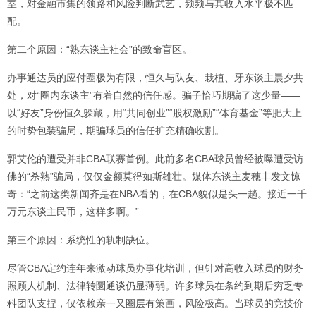
室，对金融市集的领路和风险判断武艺，频频与其收入水平极不匹
配。
第二个原因：“熟东谈主社会”的致命盲区。
办事通达员的应付圈极为有限，恒久与队友、栽植、牙东谈主晨夕共
处，对“圈内东谈主”有着自然的信任感。骗子恰巧期骗了这少量——
以“好友”身份恒久躲藏，用“共同创业”“股权激励”“体育基金”等肥大上
的时势包装骗局，期骗球员的信任扩充精确收割。
郭艾伦的遭受并非CBA联赛首例。此前多名CBA球员曾经被曝遭受访
佛的“杀熟”骗局，仅仅金额莫得如斯雄壮。媒体东谈主麦穗丰发文惊
奇：“之前这类新闻齐是在NBA看的，在CBA貌似是头一趟。接近一千
万元东谈主民币，这样多啊。”
第三个原因：系统性的轨制缺位。
尽管CBA定约连年来激动球员办事化培训，但针对高收入球员的财务
照顾人机制、法律转圜通谈仍显薄弱。许多球员在条约到期后穷乏专
科团队支捏，仅依赖亲一又圈层有策画，风险极高。当球员的竞技价