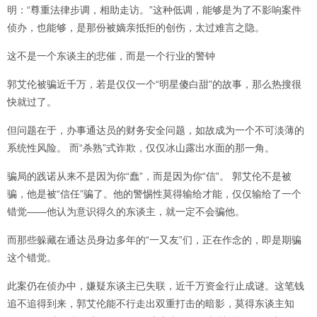
明：“尊重法律步调，相助走访。”这种低调，能够是为了不影响案件
侦办，也能够，是那份被嫡亲抵拒的创伤，太过难言之隐。
这不是一个东谈主的悲催，而是一个行业的警钟
郭艾伦被骗近千万，若是仅仅一个“明星傻白甜”的故事，那么热搜很
快就过了。
但问题在于，办事通达员的财务安全问题，如故成为一个不可淡薄的
系统性风险。 而“杀熟”式诈欺，仅仅冰山露出水面的那一角。
骗局的践诺从来不是因为你“蠢”，而是因为你“信”。 郭艾伦不是被
骗，他是被“信任”骗了。他的警惕性莫得输给才能，仅仅输给了一个
错觉——他认为意识得久的东谈主，就一定不会骗他。
而那些躲藏在通达员身边多年的“一又友”们，正在作念的，即是期骗
这个错觉。
此案仍在侦办中，嫌疑东谈主已失联，近千万资金行止成谜。这笔钱
追不追得到来，郭艾伦能不行走出双重打击的暗影，莫得东谈主知