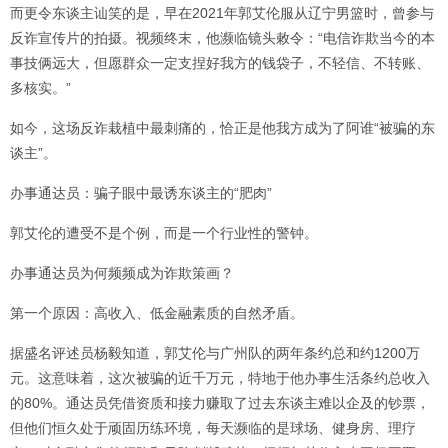
而更令东谈主讪笑的是，早在2021年郭艾伦服从辽宁男篮时，曾参与
反诈宣传片的拍摄。视频终末，他濒临镜头敕令：“电信诈欺当今的本
事技俩远大，但愿群众一定支捏好我方的钱袋子，不轻信、不转账、
多核实。”
如今，这场反诈栽植中最刺痛的，恰正是他我方成为了阿谁“被骗的东
谈主”。
办事通达员：骗子眼中最诱东谈主的“肥肉”
郭艾伦的遭受不是个例，而是一个行业性的警钟。
办事通达员为何频频成为诈欺策画？
第一个原因：高收入、低金融素质的自然矛盾。
据盛名评述员杨毅知道，郭艾伦与广州队的两年条约总和约1200万
元。这意味着，这次被骗的近千万元，特地于他办事生活条约总收入
的80%。通达员凭借资质和接力赚取了过去东谈主难以企及的钞票，
但他们恒久处于顽固历练环境，每天濒临的是球场、健身房、理疗