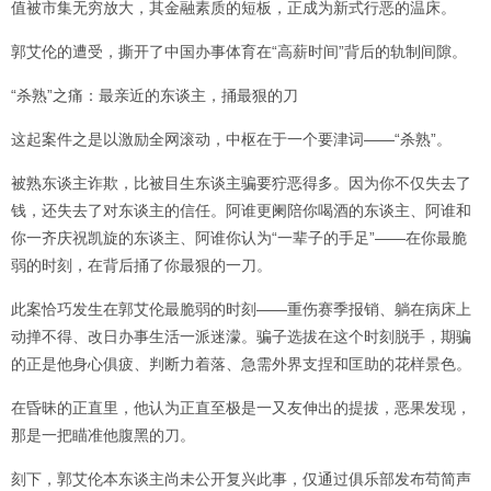
值被市集无穷放大，其金融素质的短板，正成为新式行恶的温床。
郭艾伦的遭受，撕开了中国办事体育在“高薪时间”背后的轨制间隙。
“杀熟”之痛：最亲近的东谈主，捅最狠的刀
这起案件之是以激励全网滚动，中枢在于一个要津词——“杀熟”。
被熟东谈主诈欺，比被目生东谈主骗要狞恶得多。因为你不仅失去了
钱，还失去了对东谈主的信任。阿谁更阑陪你喝酒的东谈主、阿谁和
你一齐庆祝凯旋的东谈主、阿谁你认为“一辈子的手足”——在你最脆
弱的时刻，在背后捅了你最狠的一刀。
此案恰巧发生在郭艾伦最脆弱的时刻——重伤赛季报销、躺在病床上
动掸不得、改日办事生活一派迷濛。骗子选拔在这个时刻脱手，期骗
的正是他身心俱疲、判断力着落、急需外界支捏和匡助的花样景色。
在昏昧的正直里，他认为正直至极是一又友伸出的提拔，恶果发现，
那是一把瞄准他腹黑的刀。
刻下，郭艾伦本东谈主尚未公开复兴此事，仅通过俱乐部发布苟简声