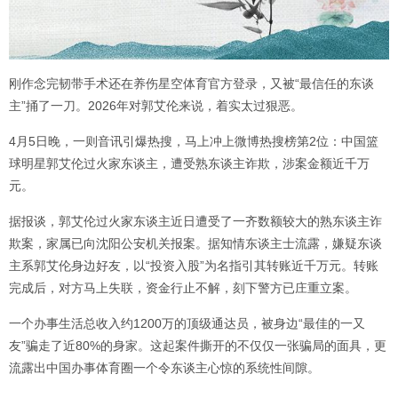
刚作念完韧带手术还在养伤星空体育官方登录，又被“最信任的东谈
主”捅了一刀。2026年对郭艾伦来说，着实太过狠恶。
4月5日晚，一则音讯引爆热搜，马上冲上微博热搜榜第2位：中国篮
球明星郭艾伦过火家东谈主，遭受熟东谈主诈欺，涉案金额近千万
元。
据报谈，郭艾伦过火家东谈主近日遭受了一齐数额较大的熟东谈主诈
欺案，家属已向沈阳公安机关报案。据知情东谈主士流露，嫌疑东谈
主系郭艾伦身边好友，以“投资入股”为名指引其转账近千万元。转账
完成后，对方马上失联，资金行止不解，刻下警方已庄重立案。
一个办事生活总收入约1200万的顶级通达员，被身边“最佳的一又
友”骗走了近80%的身家。这起案件撕开的不仅仅一张骗局的面具，更
流露出中国办事体育圈一个令东谈主心惊的系统性间隙。