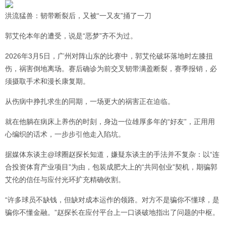
洪流猛兽：韧带断裂后，又被“一又友”捅了一刀
郭艾伦本年的遭受，说是“恶梦”齐不为过。
2026年3月5日，广州对阵山东的比赛中，郭艾伦破坏落地时左膝扭
伤，祸害倒地离场。赛后确诊为前交叉韧带满盈断裂，赛季报销，必
须摄取手术和漫长康复期。
从伤病中挣扎求生的同期，一场更大的祸害正在迫临。
就在他躺在病床上养伤的时刻，身边一位雄厚多年的“好友”，正用用
心编织的话术，一步步引他走入陷坑。
据媒体东谈主@球圈赵探长知道，嫌疑东谈主的手法并不复杂：以“连
合投资体育产业项目”为由，包装成肥大上的“共同创业”契机，期骗郭
艾伦的信任与应付光环扩充精确收割。
“许多球员不缺钱，但缺对成本运作的领路。对方不是骗你不懂球，是
骗你不懂金融。”赵探长在应付平台上一口谈破地指出了问题的中枢。