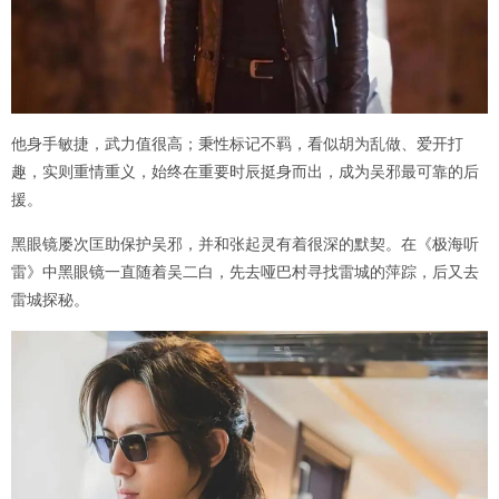
他身手敏捷，武力值很高；秉性标记不羁，看似胡为乱做、爱开打
趣，实则重情重义，始终在重要时辰挺身而出，成为吴邪最可靠的后
援。
黑眼镜屡次匡助保护吴邪，并和张起灵有着很深的默契。在《极海听
雷》中黑眼镜一直随着吴二白，先去哑巴村寻找雷城的萍踪，后又去
雷城探秘。