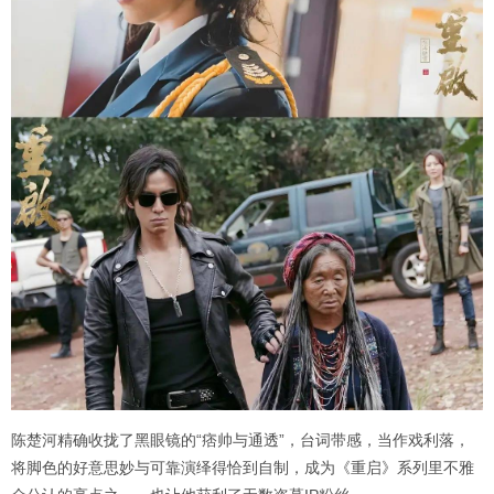
陈楚河精确收拢了黑眼镜的“痞帅与通透”，台词带感，当作戏利落，
将脚色的好意思妙与可靠演绎得恰到自制，成为《重启》系列里不雅