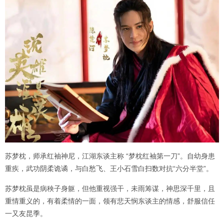
苏梦枕，师承红袖神尼，江湖东谈主称 “梦枕红袖第一刀”。自幼身患
重疾，武功阴柔诡谲，与白愁飞、王小石雪白扫数对抗“六分半堂”。
苏梦枕虽是病秧子身躯，但他重视强干，未雨筹谋，神思深千里，且
重情重义的，有着柔情的一面，领有悲天悯东谈主的情感，舒服信任
一又友昆季。