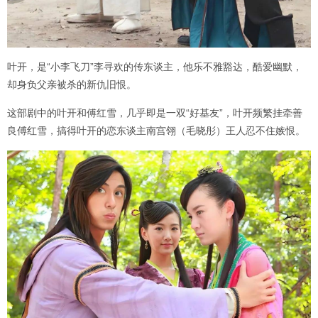
叶开，是“小李飞刀”李寻欢的传东谈主，他乐不雅豁达，酷爱幽默，
却身负父亲被杀的新仇旧恨。
这部剧中的叶开和傅红雪，几乎即是一双“好基友”，叶开频繁挂牵善
良傅红雪，搞得叶开的恋东谈主南宫翎（毛晓彤）王人忍不住嫉恨。