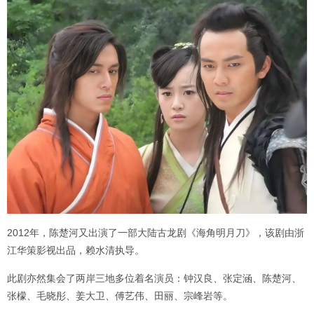
2012年，陈楚河又出演了一部大陆古龙剧《海角明月刀》，该剧由浙
江华策影视出品，赖水清执导。
此剧亦然集会了两岸三地多位着名演员：钟汉良、张定涵、陈楚河、
张檬、毛晓彤、姜大卫、傅艺伟、田丽、宗峰岩等。