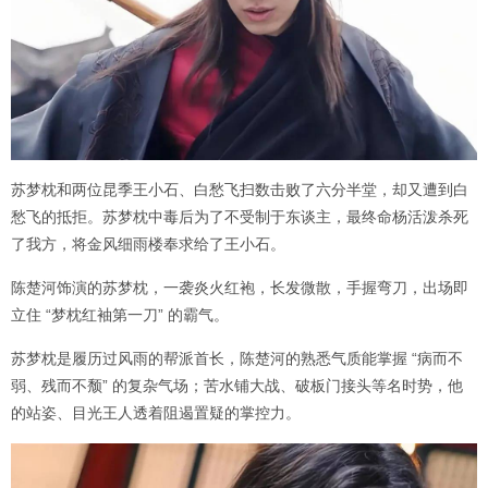
苏梦枕和两位昆季王小石、白愁飞扫数击败了六分半堂，却又遭到白
愁飞的抵拒。苏梦枕中毒后为了不受制于东谈主，最终命杨活泼杀死
了我方，将金风细雨楼奉求给了王小石。
陈楚河饰演的苏梦枕，一袭炎火红袍，长发微散，手握弯刀，出场即
立住 “梦枕红袖第一刀” 的霸气。
苏梦枕是履历过风雨的帮派首长，陈楚河的熟悉气质能掌握 “病而不
弱、残而不颓” 的复杂气场；苦水铺大战、破板门接头等名时势，他
的站姿、目光王人透着阻遏置疑的掌控力。