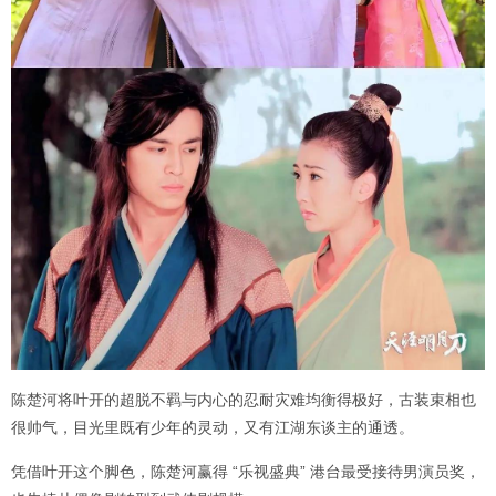
陈楚河将叶开的超脱不羁与内心的忍耐灾难均衡得极好，古装束相也
很帅气，目光里既有少年的灵动，又有江湖东谈主的通透。
凭借叶开这个脚色，陈楚河赢得 “乐视盛典” 港台最受接待男演员奖，