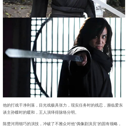
他的打戏干净利落，目光戏极具张力，现实任务时的残忍，濒临爱东
谈主孙蝶时的暖和，王人演绎得脉络分明。
陈楚河用细巧的演技，冲破了不雅众对他“偶像剧演员”的固有领略，