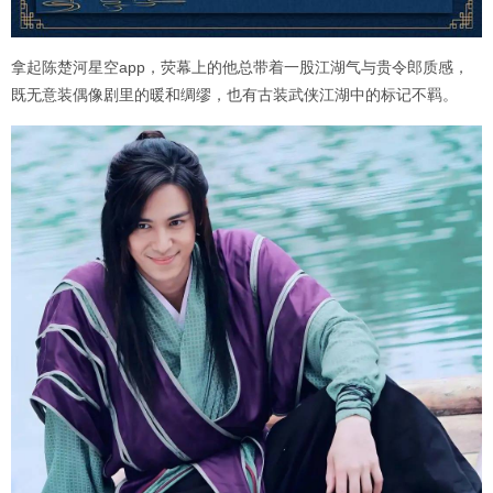
拿起陈楚河星空app，荧幕上的他总带着一股江湖气与贵令郎质感，
既无意装偶像剧里的暖和绸缪，也有古装武侠江湖中的标记不羁。