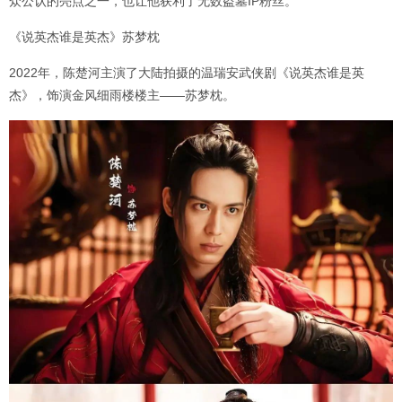
众公认的亮点之一，也让他获利了无数盗墓IP粉丝。
《说英杰谁是英杰》苏梦枕
2022年，陈楚河主演了大陆拍摄的温瑞安武侠剧《说英杰谁是英
杰》，饰演金风细雨楼楼主——苏梦枕。