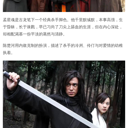
孟星魂是古龙笔下一个经典杀手脚色。他千里默缄默，本事高强，生
于昏昧，长于诛戮，早已习尚了刀尖上舔血的生涯，但在内心深处，
却相配渴慕一份平淡的蔼然与清静。
陈楚河用内敛克制的扮演，描述了杀手的冷冽、伶仃与对爱情的幼稚
执着。