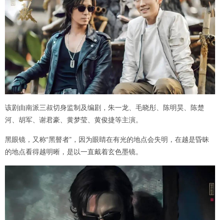
该剧由南派三叔切身监制及编剧，朱一龙、毛晓彤、陈明昊、陈楚
河、胡军、谢君豪、黄梦莹、黄俊捷等主演。
黑眼镜，又称“黑瞽者”，因为眼睛在有光的地点会失明，在越是昏昧
的地点看得越明晰，是以一直戴着玄色墨镜。