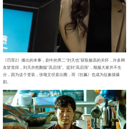
《罚罪2》播出的本事，剧中的男二“刘天也”获取极高的关怀，许多网
友皆觉得，刘天亦然翻版“高启强”。提到“高启强”，顺服大家并不生
分，因为这个变装，张颂文径直出圈，而《狂飙》也成为征象级爆
剧。