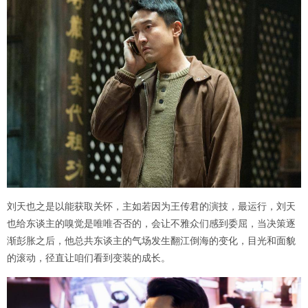
刘天也之是以能获取关怀，主如若因为王传君的演技，最运行，刘天
也给东谈主的嗅觉是唯唯否否的，会让不雅众们感到委屈，当决策逐
渐彭胀之后，他总共东谈主的气场发生翻江倒海的变化，目光和面貌
的滚动，径直让咱们看到变装的成长。