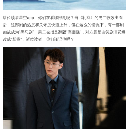
诸位读者星空app，你们在看哪部剧呢？当《轧戏》的男二收效出圈
后，这部剧的热度和关怀度快速上升，但在这么的情况下，有一部剧
如故成为“黑马剧”，男二被指是翻版“高启强”，对方竟是由笑剧演员爆
改成“影帝”，诸位读者，你们谨记他吗？