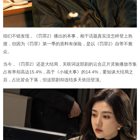
咱们不错发现，《罚罪2》播出的本事，相干话题真实没怎样登上热
搜，但因为《罚罪》第一季的质料有保险，是以《罚罪2》自带不雅
众。
当今，《罚罪2》还是大结局，关联词这部剧的云合正片灵验播放市集
占有率却高达15.4%，高于《小城大事》的14.4%，要知谈大结局之
后，占比皆会下落，但这部剧却连结多天依旧登顶。