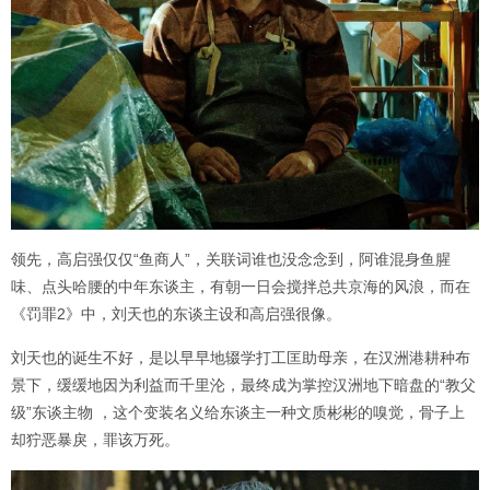
领先，高启强仅仅“鱼商人”，关联词谁也没念念到，阿谁混身鱼腥
味、点头哈腰的中年东谈主，有朝一日会搅拌总共京海的风浪，而在
《罚罪2》中，刘天也的东谈主设和高启强很像。
刘天也的诞生不好，是以早早地辍学打工匡助母亲，在汉洲港耕种布
景下，缓缓地因为利益而千里沦，最终成为掌控汉洲地下暗盘的“教父
级”东谈主物 ，这个变装名义给东谈主一种文质彬彬的嗅觉，骨子上
却狞恶暴戾，罪该万死。