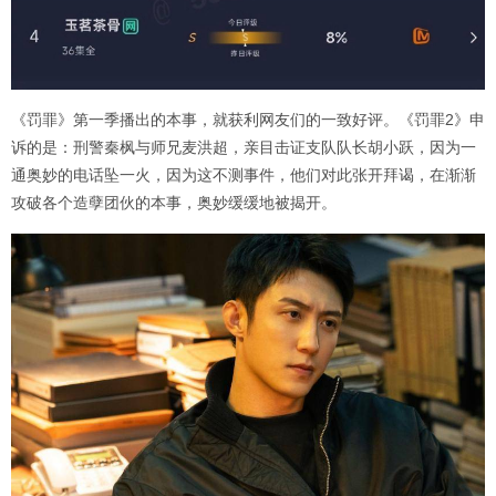
《罚罪》第一季播出的本事，就获利网友们的一致好评。《罚罪2》申
诉的是：刑警秦枫与师兄麦洪超，亲目击证支队队长胡小跃，因为一
通奥妙的电话坠一火，因为这不测事件，他们对此张开拜谒，在渐渐
攻破各个造孽团伙的本事，奥妙缓缓地被揭开。