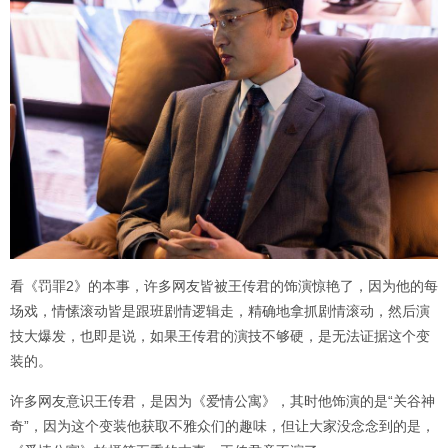
看《罚罪2》的本事，许多网友皆被王传君的饰演惊艳了，因为他的每
场戏，情愫滚动皆是跟班剧情逻辑走，精确地拿抓剧情滚动，然后演
技大爆发，也即是说，如果王传君的演技不够硬，是无法证据这个变
装的。
许多网友意识王传君，是因为《爱情公寓》，其时他饰演的是“关谷神
奇”，因为这个变装他获取不雅众们的趣味，但让大家没念念到的是，