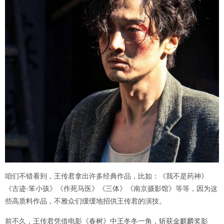
咱们不错看到，王传君拿出许多经典作品，比如：《我不是药神》
《古迹·笨小孩》《作死马医》《三体》《南京摄影馆》等等，因为这
些高质料作品，不雅众们缓缓地招供王传君的演技。
前不久，王传君凭借电影《春树》中王冬冬一角，斩获金麒麟奖影