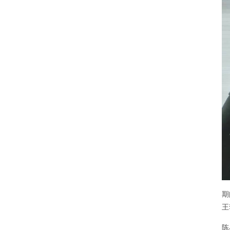
期
王
陈