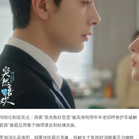
间错位制造笑点：雨夜“英杰救好意思”被高海明用年年老招呼救护车破解；
套路”被霸总用量子物理课反制欲擒先纵。
星旭演出高海明，颠覆传统霸总形象，拆解女主套路时清晰毒舌与幽默，