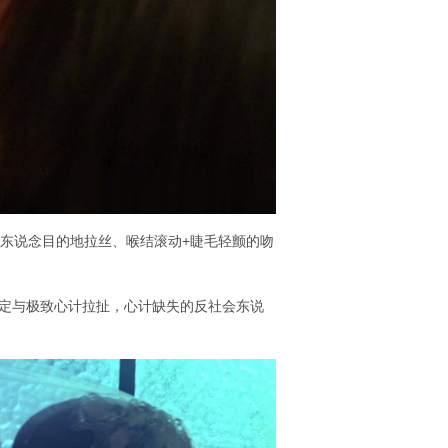
两东说念目的地拉丝、喉结滚动+睫毛轻颤的吻
定与极致心计拉扯，心计缺失的反社会东说