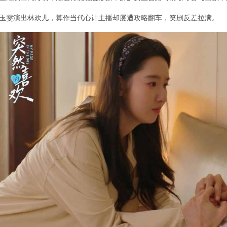
玉雯演出林欢儿，算作当代心计主播却屡遭攻略翻车，笑剧反差拉满。