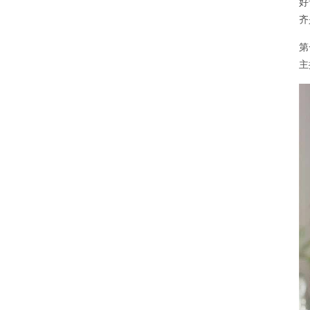
好
齐
第
主