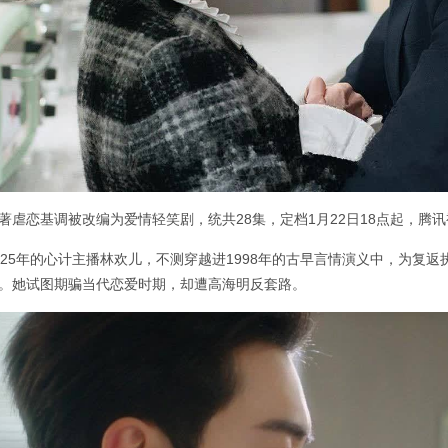
著虐恋基调被改编为爱情轻笑剧，统共28集，定档1月22日18点起，腾
025年的心计主播林欢儿，不测穿越进1998年的古早言情演义中，为复返
。她试图期骗当代恋爱时期，却遭高海明反套路。