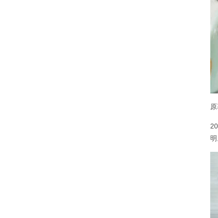
原
2
明