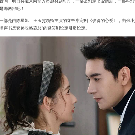
音问，明日将迎来两部齐市题材剧对打，一部玄幻穿书爱情剧，一部科幻
是哪两部吧！
一部是由陈星旭、王玉雯领衔主演的穿书甜宠剧《倏得的心爱》，由张小
播穿书反套路攻略霸总”的轻笑剧设定引爆设定。