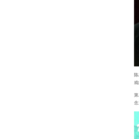
陈
戏
第
念