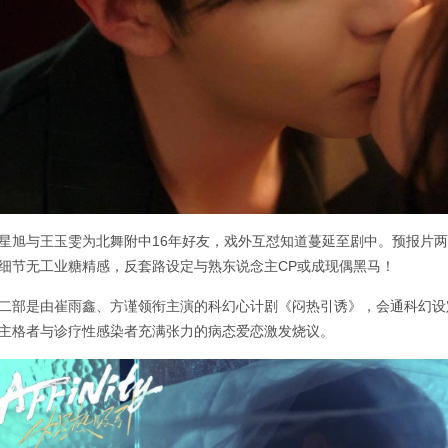
星旭与王玉雯为北舞附中16年好友，戏外互怼知道蔓延至剧中。预报片
细节无工业糖精感，反套路设定与熟东说念主CP或成现偶黑马！
二部是由崔雨鑫、方谨领衔主演的科幻心计剧《闷热引诱》，会通科幻设
主格者与诊疗性感染者充满张力的病态爱恋激发烧议。