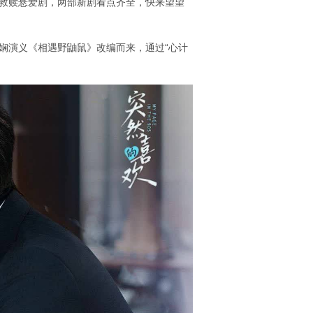
救赎悬爱剧，两部新剧看点齐全，快来望望
娴演义《相遇野鼬鼠》改编而来，通过“心计