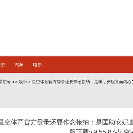
旅游
汽车
电影
星空app
>
娱乐
> 星空体育官方登录还要作念接纳：是匡助安妮直面内心的懦弱-
星空体育官方登录还要作念接纳：是匡助安妮直面
版下载v.9.55.87-星空a