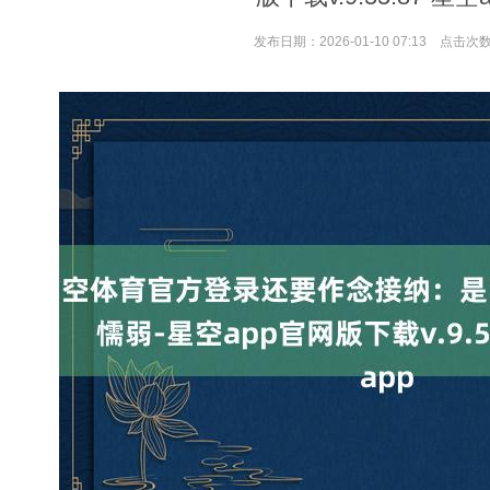
发布日期：2026-01-10 07:13 点击次