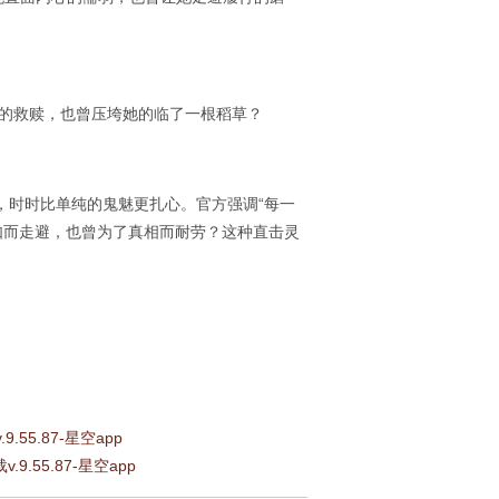
的救赎，也曾压垮她的临了一根稻草？
，时时比单纯的鬼魅更扎心。官方强调“每一
如而走避，也曾为了真相而耐劳？这种直击灵
5.87-星空app
.55.87-星空app