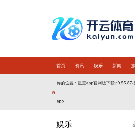
首页
资讯
娱乐
新闻
你的位置：
星空app官网版下载v.9.55.87-
app
娱乐