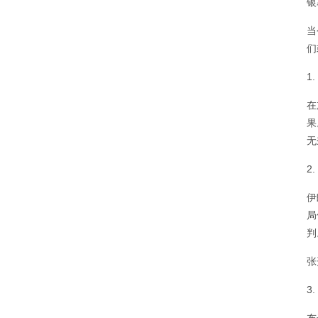
银
当
们
1
在
果
无
2
伊
局
判
张
3