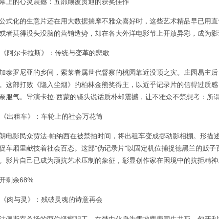
幕上的心灵震撼：五部颠覆贯通的获奖佳作
公式化的生意片还在用大数据揣摩不雅众喜好时，这些艺术精品早已用直
或者莫得没头没脑的营销造势，却在各大外洋电影节上开放异彩，成为影
. 《阿尔卡拉斯》：传统与变革的悲歌
加泰罗尼亚的乡间，索莱眷属世代督察的桃园靠近没顶之灾。庄园易主后
。这部打败《隐入尘烟》的柏林金熊奖得主，以近乎记录片的信得过质感
奈服气。导演卡拉·西蒙的镜头说话质朴却震撼，让不雅众不禁想考：所
. 《出租车》：车轮上的社会万花筒
朗电影民众贾法·帕纳西在被禁拍时间，将出租车变成挪动影相棚。形描
促车厢里献技着社会百态。这部"伪记录片"以固定机位捕捉德黑兰的贩
。影片自己已成为顽抗艺术压制的象征，彰显创作家在困境中的抗拒精神
开剩余68%
. 《肉与灵》：残破灵魂的诗意再会