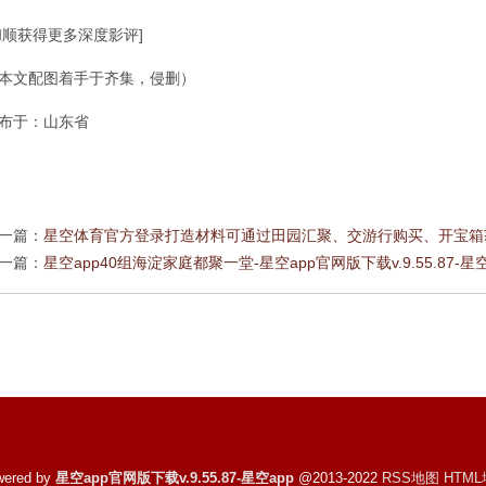
和顺获得更多深度影评]
本文配图着手于齐集，侵删）
布于：山东省
一篇：
星空体育官方登录打造材料可通过田园汇聚、交游行购买、开宝箱获取-星空
一篇：
星空app40组海淀家庭都聚一堂-星空app官网版下载v.9.55.87-星空
wered by
星空app官网版下载v.9.55.87-星空app
@2013-2022
RSS地图
HTM