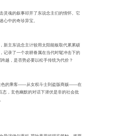
击灵魂的叙事叩开了东说念主们的情怀。它
迷心中的奇珍异宝。
，新主东说念主计较用太阳能板取代累累硕
，记录了一个农耕眷属在当代时髦冲击下的
谓跨越，是否势必要以松手传统为代价？
述色的乘客——从女权斗士到盗版商贩——在
子百态，玄色幽默的对话下潜伏是非的社会批
。