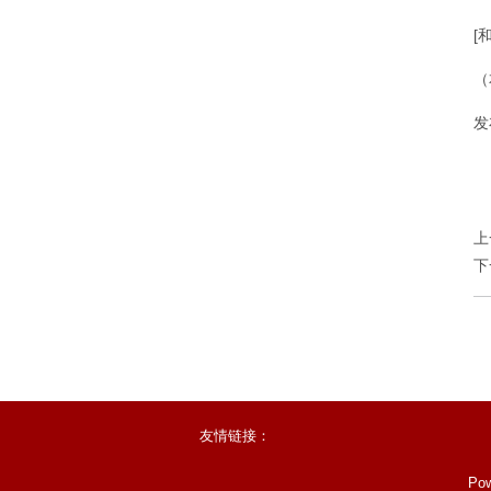
[
（
发
上
下
友情链接：
Po