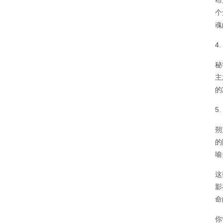
布
个
魂
4
秘
主
的
5
朔
的
喻
这
影
命
你