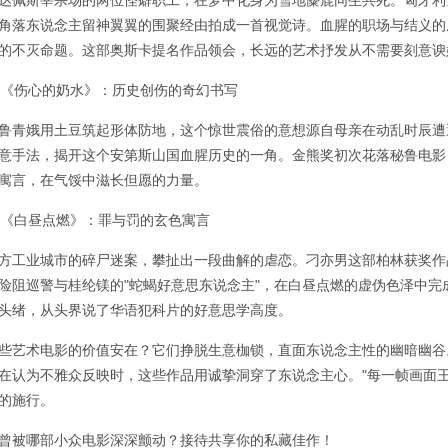
达佩斯宰杀场的两位怪癖职工，在梦中化身为雪地麋鹿同生共死。匈牙利
角落东说念主留神翼翼的围聚经由拍成一首视觉诗。血腥的职场与结义的
的不灭命题。这部奥斯卡提名作品领会，长远的艺术抒发从不需要刻意谀
. 《伤心的奶水》：历史创伤的奇幻书写
鲁青娥用土豆筑起形体防地，这个惊世震俗的意想源自母亲在动乱时辰遭
意手法，揭开这个安第斯山国血腥历史的一角。金熊奖初次花落秘鲁电影
寓言，在气馁中滋长但愿的力量。
. 《白昼点燃》：罪与罚的玄色寓言
方工业城市的碎尸迷案，攀扯出一段曲解的虐恋。刁亦男这部柏林获奖作
险阻巡警与桂纶镁的"蛇蝎好意思东说念主"，在白昼点燃的虚伪色泽中
头绪，从头界说了华语犯科片的好意思学高度。
些艺术电影的价值安在？它们挣脱生意枷锁，直面东说念主性的幽暗幽谷
在认为不雅众反映时，这些作品用诚挚洞穿了东说念主心。"每一帧画面
的施行。
曾被哪部小众电影深深颤动？接待共享你的私藏佳作！