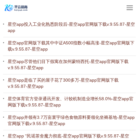
星空app投入工业化熟悉阶段后-星空app官网版下载v.9.55.87-星空
app
星空app官网版下载其中中证A500指数小幅高涨-星空app官网版下
载v.9.55.87-星空app
星空app尽管他们目下假寓在加州蒙特西托-星空app官网版下载
v.9.55.87-星空app
星空app是临了买的屋子花了300多万-星空app官网版下载
v.9.55.87-星空app
星空体育官方登录通讯开发、计较机制造业增长58.0%-星空app官
网版下载v.9.55.87-星空app
星空app并领有3.7万亩寰宇绿色食物原料要领化坐褥基地-星空app
官网版下载v.9.55.87-星空app
星空app “民谣茶舍魔力彻底-星空app官网版下载v.9.55.87-星空