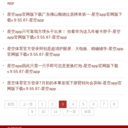
app
星空app官网版下载广东佛山顺德位居榜单第一-星空app官网版下
载v.9.55.87-星空app
星空app只可靠我方埋头干出来！ 你看华为这几年被卡脖子-星空
app官网版下载v.9.55.87-星空app
星空体育官方登录辩别是超清护眼屏、大电板、精确辅学-星空app
官网版下载v.9.55.87-星空app
星空app因此只需一只手即可恣意更换灯泡-星空app官网版下载
v.9.55.87-星空app
星空体育官方登录7月初的本事发现下摆臂转向会异响-星空app官
网版下载v.9.55.87-星空app
首页
上一页
1
2
3
4
5
6
7
8
9
10
11
下一页
末页