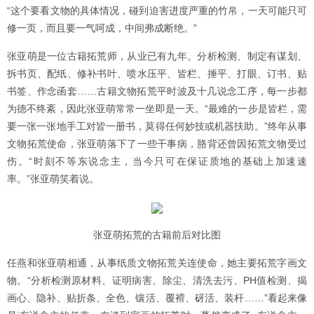
“这个要看文物的具体情况，碰到迫害进度严重的竹帛，一天可能只可
修一页，而且要一气呵成，中间弗成断绝。”
张亚萌是一位古籍拓荒师，从业已有九年。分析检测、制定有谋划、
拆书页、配纸、修补书叶、喷水压平、皆栏、捶平、打眼、订书、贴
书签、作念函套……古籍文物拓荒平时波及十几说念工序，每一步都
为德不终紊，因此张亚萌常常一坐即是一天。“最难的一步是皆栏，需
要一张一张地手工对皆一册书，莫得任何妙技或机器扶助。”终年从事
文物拓荒使命，张亚萌落下了一些干事病，胳背还曾因拓荒文物受过
伤。“时刻不等东说念主，当今只可在保证质地的基础上加速速
率。”张亚萌笑着说。
张亚萌拓荒的古籍前后对比图
任燕和张亚萌相通，从事纸质文物拓荒关连使命，她主要拓荒字画文
物。“分析检测原材料、证明病害、除尘、清洗去污、PH值检测、揭
画心、隐补、贴折条、全色、镶活、覆褙、砑活、装杆……”看起来像