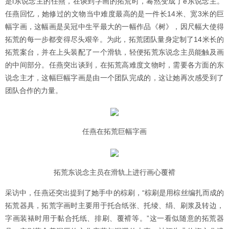
是i东说念主的任燕，在谈到字画的拓荒时，蓦然变成了e东说念主。
任燕回忆，她修过的文物当中难度最高的是一件长14米、宽3米的巨
幅字画，这幅画是吴冠中生平最大的一幅作品《树》，因尺幅大使得
拓荒的每一步都变得尽头艰辛。为此，拓荒团队量身定制了14米长的
拓荒案台，并在上头装配了一个滑轨，轻便拓荒东说念主员能触及画
的中间部分。任燕突出谈到，在拓荒高难度文物时，需要各方面的东
说念主才，这幅巨幅字画是由一个团队完成的，这让她再次感受到了
团队合作的力量。
任燕在拓荒巨幅字画
拓荒东说念主员在滑轨上进行画心覆褙
采访中，任燕还突出提到了她手中的棕刷，“棕刷是用棕丝编扎而成的
拓荒器具，拓荒字画时主要用于托合纸张、托绫、绢、刷浆及转边，
字画装裱时用于黏合托纸、排刷、覆褙等。”这一看似随意的拓荒器