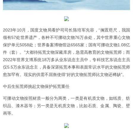
2023年10月，国度文物局看护司司长陈培军先容，“搁置咫尺，我国
领有57处世界遗产，各种不可挪动文物76万余处，其中世界重心文物
保护单元5058处；世界备案博物馆达6565家；国有可挪动文物1.08亿
件（套）。”大都待拓荒文物深藏库房，急需高教育的文物拓荒师；而
2022年世界文博系统18万多从业东说念主员中，专科技艺东说念主员
仅5.5万余东说念主，具备深湛拓荒本事和表面常识水平的文物拓荒师
愈加罕有。现实的供需不屈衡使得“好的文物拓荒师比文物还稀缺”。
中后生拓荒师挑起文物保护拓荒重任
可挪动文物按照材质一般分为两类，一类是有机质文物，如纸质、纺
织品、漆木器等；另一类是无机质文物，比如石质、金属、陶瓷、壁
画等。