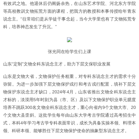
有效武之地。他退休后仍阐扬余热，在山东艺术学院、河北东方学院
等高校教训文物拓荒方面的课程，把我方的教授和本事传授给年青东
说念主。“往常咱们是从学徒干事念起，当今大学里也有了文物拓荒专
科，培养神态发生了升沉。”
张光同在给学生们上课
山东“定制”文物全科东说念主才，助力下层文保职业发展
山东是文物大省，文物保护任务粗重，对专科东说念主才的需求十分
弥留。为进一步加强下层文物保护戎行和考古戎行配置，填补下层文
物保护东说念主才缺口，2024年4月，山东省推出文物全科东说念主
才标的，淡漠用5年时刻为县（市、区）及以下文物保护职业单元臆度
培养不跳跃300名文物全科东说念主才，重心向省内9个文物大市、20
个文物大县歪斜。这批学生每年由山东大学考古学院通过高考招生中
式，本科4年学习考古学专科表面常识，成长为具备实操本领、料理本
领、科研本领、能够胜任下层文物保护使命的抽象型东说念主才。