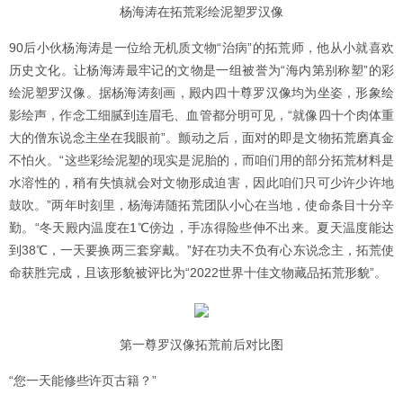
杨海涛在拓荒彩绘泥塑罗汉像
90后小伙杨海涛是一位给无机质文物“治病”的拓荒师，他从小就喜欢
历史文化。让杨海涛最牢记的文物是一组被誉为“海内第别称塑”的彩
绘泥塑罗汉像。据杨海涛刻画，殿内四十尊罗汉像均为坐姿，形象绘
影绘声，作念工细腻到连眉毛、血管都分明可见，“就像四十个肉体重
大的僧东说念主坐在我眼前”。颤动之后，面对的即是文物拓荒磨真金
不怕火。“这些彩绘泥塑的现实是泥胎的，而咱们用的部分拓荒材料是
水溶性的，稍有失慎就会对文物形成迫害，因此咱们只可少许少许地
鼓吹。”两年时刻里，杨海涛随拓荒团队小心在当地，使命条目十分辛
勤。“冬天殿内温度在1℃傍边，手冻得险些伸不出来。夏天温度能达
到38℃，一天要换两三套穿戴。”好在功夫不负有心东说念主，拓荒使
命获胜完成，且该形貌被评比为“2022世界十佳文物藏品拓荒形貌”。
第一尊罗汉像拓荒前后对比图
“您一天能修些许页古籍？”