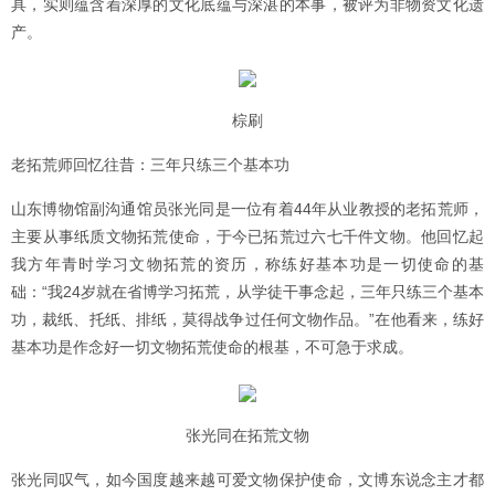
具，实则蕴含着深厚的文化底蕴与深湛的本事，被评为非物资文化遗
产。
棕刷
老拓荒师回忆往昔：三年只练三个基本功
山东博物馆副沟通馆员张光同是一位有着44年从业教授的老拓荒师，
主要从事纸质文物拓荒使命，于今已拓荒过六七千件文物。他回忆起
我方年青时学习文物拓荒的资历，称练好基本功是一切使命的基
础：“我24岁就在省博学习拓荒，从学徒干事念起，三年只练三个基本
功，裁纸、托纸、排纸，莫得战争过任何文物作品。”在他看来，练好
基本功是作念好一切文物拓荒使命的根基，不可急于求成。
张光同在拓荒文物
张光同叹气，如今国度越来越可爱文物保护使命，文博东说念主才都