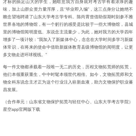
才标的插足山大的学生，她暗意我方自身就对考古学有着浓厚的趣
味，加上山群众资力量浑厚，且“毕业即入编”，这三点身分让她绝不
瞻念望地聘请了山东大学考古学专科。陈尚霄曾借助假期时刻参不雅
世界各地的博物馆，有一个躬行的感受是比较于一些大博物馆，县城
里的博物馆闻明度低、东说念主流量少，为此，她对我方的大学四年
增多了一项计较：“我加入了新媒体中心，念念在大学时间多学习新媒
体常识，在将来的使命中借助新媒体教育县级博物馆的闻明度，让更
多文物走进环球视线。”
每一件文物都承载着一段唯一无二的历史，历程文物拓荒师的拓荒，
他们本领重获重生，中中时髦本领世代相传。如今，文物拓荒师和文
物全科东说念主才正为这个行业注入崭新血液，助力文物保护职业蕃
昌发展。
（合作单元：山东省文物保护拓荒与轻狂中心、山东大学考古学院）
星空app官网版下载