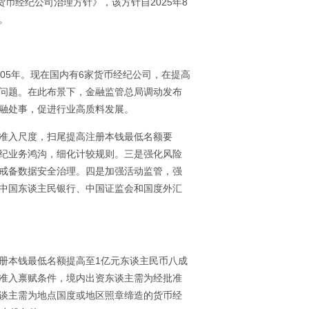
货币经纪公司治理方针》，该方针自2025年8
。
05年。现在国内有6家货币经纪公司，在提高
问题。在此布景下，金融监管总局调动发布
融处事，促进行业高质料发展。
准入尺度，扫尾提高注册本钱最低名额要
纪业务鸿沟，细化计较规则。三是强化风险
戒备数据安全治理。四是加强活动监管，强
中国东谈主民银行、中国证监会和国度外汇
册本钱最低名额提高至1亿元东谈主民币八成
准入禀赋条件，境内出资东谈主需为经批准
谈主需为地点国度或地区照章缔造的货币经