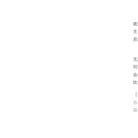
敛
主
息
无
司
会
吹
【
合
箱：