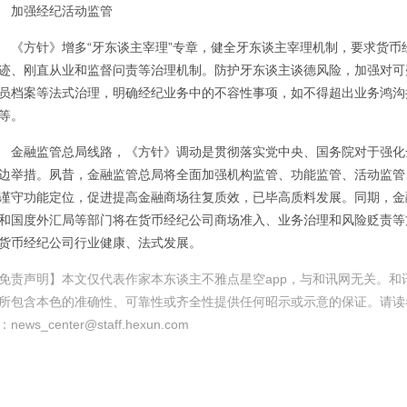
加强经纪活动监管
《方针》增多“牙东谈主宰理”专章，健全牙东谈主宰理机制，要求货
迹、刚直从业和监督问责等治理机制。防护牙东谈主谈德风险，加强对可
员档案等法式治理，明确经纪业务中的不容性事项，如不得超出业务鸿沟
等。
金融监管总局线路，《方针》调动是贯彻落实党中央、国务院对于强化
边举措。夙昔，金融监管总局将全面加强机构监管、功能监管、活动监管
谨守功能定位，促进提高金融商场往复质效，已毕高质料发展。同期，金
和国度外汇局等部门将在货币经纪公司商场准入、业务治理和风险贬责等
货币经纪公司行业健康、法式发展。
免责声明】本文仅代表作家本东谈主不雅点星空app，与和讯网无关。
所包含本色的准确性、可靠性或齐全性提供任何昭示或示意的保证。请读
news_center@staff.hexun.com