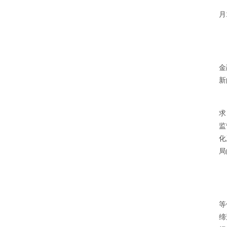
月
金
新
求
监
化
局
等
缔