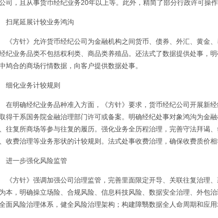
公司，且从事货币经纪业务20年以上等。此外，精简了部分行政许可操
扫尾延展计较业务鸿沟
《方针》允许货币经纪公司为金融机构之间货币、债券、外汇、黄金、
经纪业务品类不包括权利类、商品类养殖品。还法式了数据提供处事，明
中鸠合的商场行情数据，向客户提供数据处事。
细化业务计较规则
在明确经纪业务品种准入方面，《方针》要求，货币经纪公司开展新经
取得干系国务院金融治理部门许可或备案。明确经纪处事对象鸿沟为金融
、往复所商场等参与往复的履历。强化业务全历程治理，完善守法拜谒、
、收费治理等业务形状的计较规则。法式处事收费治理，确保收费质价相
进一步强化风险监管
《方针》强调加强公司治理监管，完善里面限定开导、关联往复治理、
为本，明确操立场险、合规风险、信息科技风险、数据安全治理、外包治
全面风险治理体系，健全风险治理架构；构建障翳数据全人命周期和应用