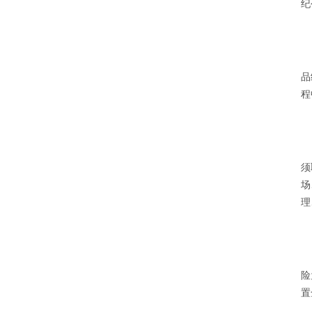
纪
品
程
须
场
理
险
置