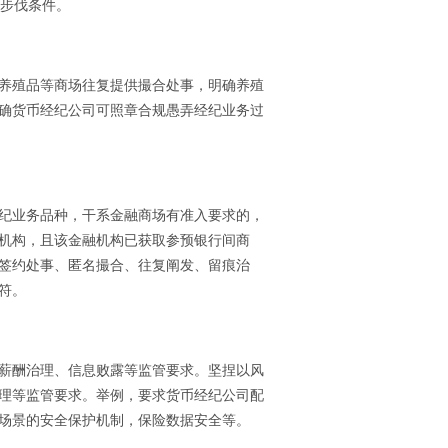
作步伐条件。
养殖品等商场往复提供撮合处事，明确养殖
确货币经纪公司可照章合规愚弄经纪业务过
纪业务品种，干系金融商场有准入要求的，
机构，且该金融机构已获取参预银行间商
签约处事、匿名撮合、往复阐发、留痕治
符。
薪酬治理、信息败露等监管要求。坚捏以风
理等监管要求。举例，要求货币经纪公司配
场景的安全保护机制，保险数据安全等。