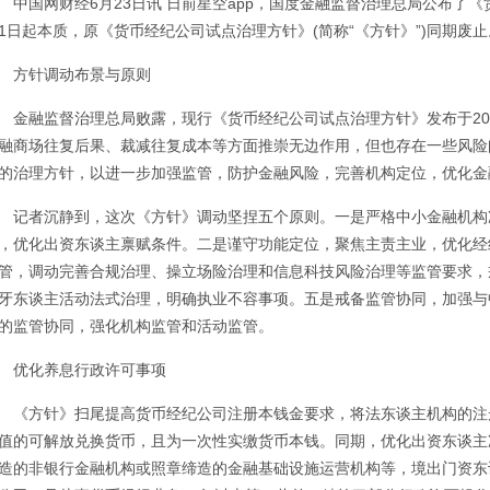
中国网财经6月23日讯 日前星空app，国度金融监督治理总局公布了《
1日起本质，原《货币经纪公司试点治理方针》(简称“《方针》”)同期废止
方针调动布景与原则
金融监督治理总局败露，现行《货币经纪公司试点治理方针》发布于20
融商场往复后果、裁减往复成本等方面推崇无边作用，但也存在一些风险
的治理方针，以进一步加强监管，防护金融风险，完善机构定位，优化金
记者沉静到，这次《方针》调动坚捏五个原则。一是严格中小金融机构
，优化出资东谈主禀赋条件。二是谨守功能定位，聚焦主责主业，优化经
管，调动完善合规治理、操立场险治理和信息科技风险治理等监管要求，
牙东谈主活动法式治理，明确执业不容事项。五是戒备监管协同，加强与
的监管协同，强化机构监管和活动监管。
优化养息行政许可事项
《方针》扫尾提高货币经纪公司注册本钱金要求，将法东谈主机构的注
值的可解放兑换货币，且为一次性实缴货币本钱。同期，优化出资东谈主
造的非银行金融机构或照章缔造的金融基础设施运营机构等，境出门资东