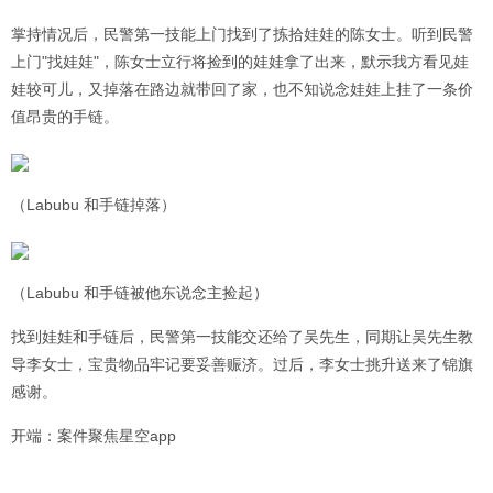
掌持情况后，民警第一技能上门找到了拣拾娃娃的陈女士。听到民警
上门"找娃娃"，陈女士立行将捡到的娃娃拿了出来，默示我方看见娃
娃较可儿，又掉落在路边就带回了家，也不知说念娃娃上挂了一条价
值昂贵的手链。
（Labubu 和手链掉落）
（Labubu 和手链被他东说念主捡起）
找到娃娃和手链后，民警第一技能交还给了吴先生，同期让吴先生教
导李女士，宝贵物品牢记要妥善赈济。过后，李女士挑升送来了锦旗
感谢。
开端：案件聚焦星空app