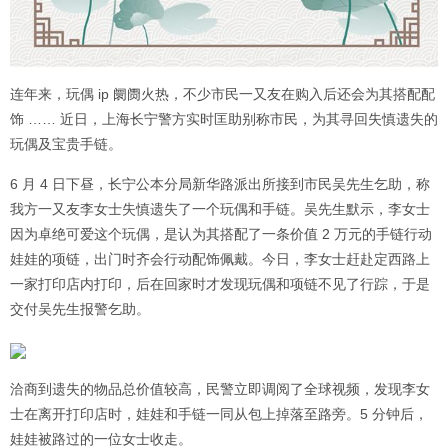
连年来，玩偶 ip 阛阓火热，不少市民一又友在购入后还会为其搭配配
饰 …… 近日，上海长宁警方实时匡助别称市民，为其寻回失慎遗失的
玩偶及宝贵手链。
6 月 4 日下昼，长宁公本分局新华路派出所接到市民吴先生乞助，称
我方一又友李女士失慎遗失了一个玩偶和手链。吴先生默示，李女士
因为卓绝可爱这个玩偶，是认为其搭配了一条价值 2 万元的手链行动
娃娃的项链，出门时齐会行动配饰佩戴。今日，李女士赶赴定西路上
一家打印店内打印，后在回家时才发现玩偶和项链不见了行踪，于是
交付吴先生报警乞助。
洽商到遗失的物品总价值较高，民警立即调阅了全球视频，发现李女
士在离开打印店时，娃娃和手链一同从包上掉落至路旁。5 分钟后，
娃娃被路过的一位女士收走。