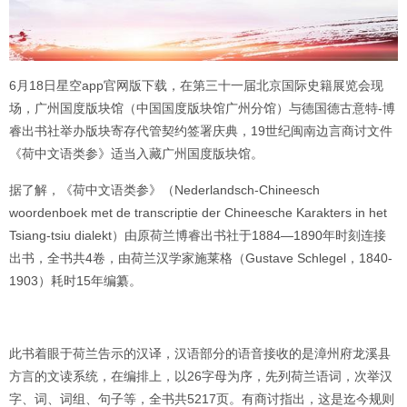
6月18日星空app官网版下载，在第三十一届北京国际史籍展览会现
场，广州国度版块馆（中国国度版块馆广州分馆）与德国德古意特-博
睿出书社举办版块寄存代管契约签署庆典，19世纪闽南边言商讨文件
《荷中文语类参》适当入藏广州国度版块馆。
据了解，《荷中文语类参》（Nederlandsch-Chineesch
woordenboek met de transcriptie der Chineesche Karakters in het
Tsiang-tsiu dialekt）由原荷兰博睿出书社于1884—1890年时刻连接
出书，全书共4卷，由荷兰汉学家施莱格（Gustave Schlegel，1840-
1903）耗时15年编纂。
此书着眼于荷兰告示的汉译，汉语部分的语音接收的是漳州府龙溪县
方言的文读系统，在编排上，以26字母为序，先列荷兰语词，次举汉
字、词、词组、句子等，全书共5217页。有商讨指出，这是迄今规则