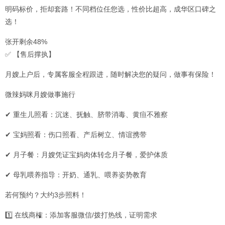
明码标价，拒却套路！不同档位任您选，性价比超高，成华区口碑之
选！
张开剩余48%
✅ 【售后撑执】
月嫂上户后，专属客服全程跟进，随时解决您的疑问，做事有保险！
微辣妈咪月嫂做事施行
✔ 重生儿照看：沉迷、抚触、脐带消毒、黄疸不雅察
✔ 宝妈照看：伤口照看、产后树立、情谊携带
✔ 月子餐：月嫂凭证宝妈肉体转念月子餐，爱护体质
✔ 母乳喂养指导：开奶、通乳、喂养姿势教育
若何预约？大约3步照料！
1️⃣ 在线商榷：添加客服微信/拨打热线，证明需求