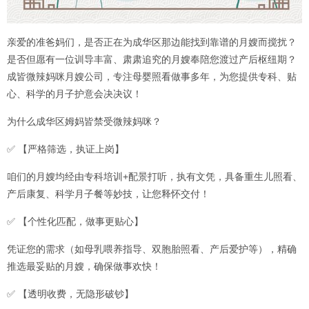
亲爱的准爸妈们，是否正在为成华区那边能找到靠谱的月嫂而搅扰？
是否但愿有一位训导丰富、肃肃追究的月嫂奉陪您渡过产后枢纽期？
成皆微辣妈咪月嫂公司，专注母婴照看做事多年，为您提供专科、贴
心、科学的月子护意会决决议！
为什么成华区姆妈皆禁受微辣妈咪？
✅ 【严格筛选，执证上岗】
咱们的月嫂均经由专科培训+配景打听，执有文凭，具备重生儿照看、
产后康复、科学月子餐等妙技，让您释怀交付！
✅ 【个性化匹配，做事更贴心】
凭证您的需求（如母乳喂养指导、双胞胎照看、产后爱护等），精确
推选最妥贴的月嫂，确保做事欢快！
✅ 【透明收费，无隐形破钞】