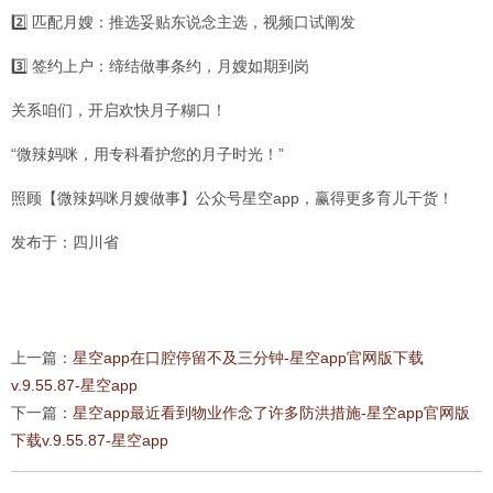
2️⃣ 匹配月嫂：推选妥贴东说念主选，视频口试阐发
3️⃣ 签约上户：缔结做事条约，月嫂如期到岗
关系咱们，开启欢快月子糊口！
“微辣妈咪，用专科看护您的月子时光！”
照顾【微辣妈咪月嫂做事】公众号星空app，赢得更多育儿干货！
发布于：四川省
上一篇：
星空app在口腔停留不及三分钟-星空app官网版下载
v.9.55.87-星空app
下一篇：
星空app最近看到物业作念了许多防洪措施-星空app官网版
下载v.9.55.87-星空app