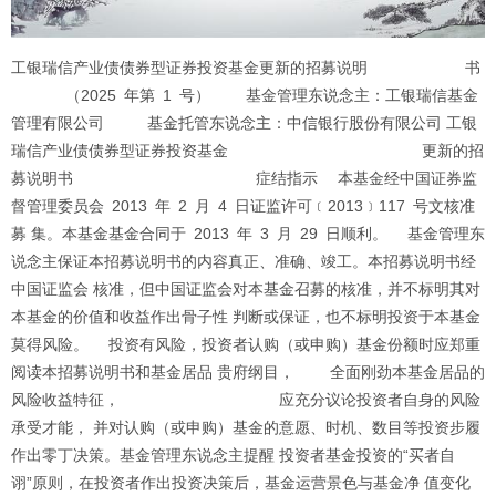
工银瑞信产业债债券型证券投资基金更新的招募说明 书 （2025 年第 1 号） 基金管理东说念主：工银瑞信基金管理有限公司 基金托管东说念主：中信银行股份有限公司 工银瑞信产业债债券型证券投资基金 更新的招募说明书 症结指示 本基金经中国证券监督管理委员会 2013 年 2 月 4 日证监许可﹝2013﹞117 号文核准募 集。本基金基金合同于 2013 年 3 月 29 日顺利。 基金管理东说念主保证本招募说明书的内容真正、准确、竣工。本招募说明书经中国证监会 核准，但中国证监会对本基金召募的核准，并不标明其对本基金的价值和收益作出骨子性 判断或保证，也不标明投资于本基金莫得风险。 投资有风险，投资者认购（或申购）基金份额时应郑重阅读本招募说明书和基金居品 贵府纲目， 全面刚劲本基金居品的风险收益特征， 应充分议论投资者自身的风险承受才能， 并对认购（或申购）基金的意愿、时机、数目等投资步履作出零丁决策。基金管理东说念主提醒 投资者基金投资的“买者自诩”原则，在投资者作出投资决策后，基金运营景色与基金净 值变化导致的投资风险，由投资者自行处事。 本基金为债券型基金，预期收益和风险水平高于货币市集基金，低于夹杂型基金与股 票型基金；因为本基金不错配置二级市集股票，是以预期收益和风险水平高于投资范围不 含二级市集股票的债券型基金。 本基金的投资范围包括具有细密流动性的金融用具，包括企业债、公司债、短期融资 券、生意银行金融债与次级债、夹杂成本债、可转债、可分离交游的可转化债券的纯债部 分、资产支柱证券、债券回购、国债、中央银行单据、中期单据、政策性金融债、银行存 款等固定收益类资产以及股票（包括创业板股票、中小板股票以过甚他经中国证监会核准 上市的股票、存托凭证）等权益类资产，以及法律律例或中国证监会允许基金投资的其他 金融用具。法律律例或监管机构以后允许基金投资的其他品种，基金管理东说念主在履行妥贴程 序后，不错将其纳入投资范围。 产业债具体包括公司债、企业债、短期融资券、中期单据、生意银行金融债与次级债、 夹杂成本债、可分离交游的可转化债券的纯债部分等除国债、中央银行单据及政策性金融 债之外、非国度信用的固定收益类金融用具，但不包括城投债。 本基金投资组合伙产配置比例：债券等固定收益类资产占基金资产的比例不低于 80％； 其中产业债的投资比例不低于固定收益类资产的 80%；股票等权益类资产占基金资产的比 例不特出 20％，现款及到期日在一年以内的政府债券占基金资产净值的比例不低于 5%，其 中现款不包括结算备付金、存出保证金和应收申购款等。 工银瑞信产业债债券型证券投资基金 更新的招募说明书 本基金运行面值 1 元。在市集波登程分影响下，本基金净值可能低于运行面值，本基 金投资者有可能出现蚀本。 本基金的投资范围包括存托凭证，若投资可能濒临中国存托凭证价钱大幅波动以至出 现较大蚀本的风险，以及与改变企业、境外刊行东说念主、中国存托凭证刊行机制以及交游机制 等相关的风险。 当本基金持有特定资产且存在或潜在大额赎回央求时，基金管理东说念主履行相应轨范后， 不错启用侧袋机制，具体详见基金合同和招募说明书的联系章节。侧袋机制实施时间，基 金管理东说念主将对基金简称进行特殊符号，并不办理侧袋账户的申购赎回。请基金份额持有东说念主 仔细阅读相关内容并关注本基金启用侧袋机制时的特定风险。 基金的过往事迹并不预示其将来推崇。 基金管理东说念主管理的其它基金的事迹并不组成对本基金事迹推崇的保证。基金管理东说念主依 照遵循法守、敦厚信用、严慎勤恳的原则管理和运用基金财产，但不保证基金一定盈利， 也不保证最低收益。 本基金本次更新招募说明书，更新了本基金基金司理、对基金份额持有东说念主的服务、以 及基金管理东说念主章节的其他部分信息等，相关信息更新截止日为 2025 年 5 月 22 日。本招募 说明书所载财务数据和净值推崇数据截止日为 2024 年 9 月 30 日（财务数据未经审计）。 工银瑞信产业债债券型证券投资基金 更新的招募说明书 工银瑞信产业债债券型证券投资基金 更新的招募说明书 一、绪 言 《工银瑞信产业债债券型证券投资基金更新的招募说明书》（以下简称“本招募说明书” 或“招募说明书”）依据《中华东说念主民共和国证券投资基金法》 （以下简称“《基金法》”）、 《证券投资基金销售管理办法》（以下简称“《销售办法》”）、 《公开召募证券投资基金运 作管理办法》 （以下简称“《运作办法》”）、 《公开召募证券投资基金信息泄漏管理办法》(以 下简称“《信息泄漏办法》”) 、 《公开召募洞开式证券投资基金流动性风险管理规章》 （以 下简称“《流动性风险规章》”）过甚他联系法律律例以及《工银瑞信产业债债券型证券投 资基金基金合同》（以下简称“基金合同”）编写。 本招募说明书诠释了工银瑞信产业债债券型证券投资基金的投资方针、策略、风险、费 率等与投资者投资决策联系的全部必要事项，投资者在作出投资决策前应仔细阅读本招募说 明书。 基金管理东说念主承诺本招募说明书不存在职何虚伪记录、误导性述说或者要紧遗漏，并对其 真正性、准确性、竣工性承担法律处事。 本基金根据本招募说明书所载明的贵府央求召募。本招募说明书由工银瑞信基金管理有 限公司解释。本基金管理东说念主莫得请托或授权任何其他东说念主提供未在本招募说明书中载明的信息， 或对本招募说明书作任何解释或者说明。 本招募说明书根据本基金的基金合同编写，并经中国证监会核准。基金合同是约定基金 当事东说念主之间权利、义务的法律文献。基金投资者自依基金合同取得基金份额，即成为基金份 额持有东说念主和基金合同确当事东说念主，其持有基金份额的步履自身即标明其对基金合同的承认和接 受，并按照《基金法》、基金合同过甚他联系规章享有权利、承担义务。基金投资者欲了解 基金份额持有东说念主的权利和义务，应翔实查阅基金合同。 二、释 义 在本招募说明书中，除非文意另有所指，下列词语或简称具有如下含义： 何有用矫正和补充 券投资基金托管合同》及对该托管合同的任何有用矫正和补充 工银瑞信产业债债券型证券投资基金 更新的招募说明书 过甚更新 行政规章以过甚他对基金合同当事东说念主有贬抑力的决定、决议、通知等 《基金法》：指 2003 年 10 月 28 日经第十届世界东说念主民代表大会常务委员会第五次会议 通过，并经 2012 年 12 月 28 日第十一届世界东说念主民代表大会常务委员会第三十次会议矫正， 自 2013 年 6 月 1 日起实施的，并经 2015 年 4 月 24 日第十二届世界东说念主民代表大会常务委员 会第十四次会议《世界东说念主民代表大会常务委员会对于修改等七部法 律的决定》修改的《中华东说念主民共和国证券投资基金法》及颁布机关对其频频作念出的矫正 《销售办法》：指中国证监会 2013 年 3 月 15 日颁布、同庚 6 月 1 日起实施的《证券 投资基金销售管理办法》及颁布机关对其频频作念出的矫正 《信息泄漏办法》：指中国证监会 2019 年 7 月 26 日颁布、同庚 9 月 1 日实施的《公 开召募证券投资基金信息泄漏管理办法》及颁布机关对其频频作念出的矫正 ：指中国证监会 2014 年 7 月 7 日颁布、同庚 8 月 8 日实施的《公开募 集证券投资基金运作管理办法》及颁布机关对其频频作念出的矫正 《公开召募洞开式证券投资基金流动性风险管理规章》及颁布机关对其频频作念出的矫正 体，包括基金管理东说念主、基金托管东说念主和基金份额持有东说念主 存续或经联系政府部门批准成立并存续的企业法东说念主、行状法东说念主、社会团体或其他组织 关法律律例规章不错投资于在中国境内照章召募的证券投资基金的中国境外的机构投资者 或中国证监会允许购买证券投资基金的其他投资东说念主的合称 份额的申购、赎回、转化、非交游过户、转托管及依期定额投资等业务。 工银瑞信产业债债券型证券投资基金 更新的招募说明书 件，取得基金销售业务履历并与基金管理东说念主订立了基金销售服务代理合同，代为办理基金销 售业务的机构 账户的建立和管理、基金份额登记、基金销售业务的阐明、计帐和结算、代理披发红利、建 立并看护基金份额持有东说念主名册和办理非交游过户等 或接受工银瑞信基金管理有限公司请托代为办理登记业务的机构 份额余额过甚变动情况的账户 的基金份额变动及结余情况的账户 东说念主向中国证监会办理基金备案手续完了，并取得中国证监会书面阐明的日历 计帐结果报中国证监会备案并赐与公告的日历 个月 是轨范基金管理东说念主所管理的洞开式证券投资基金登记方面的业务国法，由基金管理东说念主和投资 东说念主共同顺从 份额的步履 兑换为现款的步履 工银瑞信产业债债券型证券投资基金 更新的招募说明书 的本基金份额与基金管理东说念主管理的、由吞并注册登记东说念主办理注册登记的其他基金份额间的转 换步履 销售机构的操作 金额及扣款方式，由销售机构于每期约定申购日在投资东说念主指定银行账户内自动完成扣款及受 理基金申购央求的一种投资方式 换中转出央求份额总额后扣除申购央求份额总额及基金转化中转入央求份额总额后的余额) 特出上一洞开日基金总份额的 10% 已完结的其他正当收入及因运用基金财产带来的成本和用度的粗略 他资产的价值总和 额净值的过程 （包括基金管理东说念主网站、基金托管东说念主网站、中国证监会基金电子泄漏网站）等引子 夹杂成本债、可分离交游的可转化债券的纯债部分等除国债、中央银行单据及政策性金融债 之外、非国度信用的固定收益类金融用具，但不包括城投债 资产上钩提销售服务费的基金份额 金份额 赐与变现的资产，包括但不限于到期日在 10 个交游日以上的逆回购与银行依期进款（含协 工银瑞信产业债债券型证券投资基金 更新的招募说明书 议约定有条件提前支取的银行进款） 、停牌股票、畅达受限的新股及非公诱导行股票、资产 支柱证券、因刊行东说念主债务背约无法进行转让或交游的债券等 将基金挽回投资组合的市集冲击成安分派给践诺申购、赎回的投资者，从而减少对存量基金 份额持有东说念主利益的不利影响，确保投资者的正当权益不受毁伤并得到刚正对待 过甚更新 置计帐，目的在于有用进犯并化解风险，确保投资者得到刚正对待，属于流动性风险管理工 具。侧袋机制实施时间，原有账户称为主袋账户，寥落账户称为侧袋账户 存在要紧不确定性的资产； （二）按摊余成本计量且计提资产减值准备仍导致资产价值存在 要紧不确定性的资产；（三）其他资产价值存在要紧不确定性的资产 三、基金管理东说念主 （一）基金管理东说念主概况 称号：工银瑞信基金管理有限公司 住所：北京市西城区金融大街 5 号、甲 5 号 9 层甲 5 号 901 办公地址：北京市西城区金融大街 5 号新精深厦 A 座 6-9 层 邮政编码：100033 法定代表东说念主：赵桂才 成立日历：2005 年 6 月 21 日 批准成立机关：中国证监会 批准成立文号：中国证监会证监基金字200593 号 筹划范围：基金召募、基金销售、资产管理及中国证监会许可的其他业务 组织局势：有限处事公司 注册成本：贰亿元东说念主民币 量度东说念主：朱碧艳 量度电话：400-811-9999 股权结构：中国工商银行股份有限公司占公司注册成本的 80%；瑞士信贷银行股份有限 公司占公司注册成本的 20%。 存续时间：不绝筹划 工银瑞信产业债债券型证券投资基金 更新的招募说明书 （二）主要东说念主员情况 赵桂才先生，硕士，高等经济师，现任工银瑞信基金管理有限公司党委文告、董事长、 法定代表东说念主。1990 年 7 月加入中国工商银行，先后在中国工商银行生意信贷部、营业部和 公司业务二部处事，先后任副处长、处长、副总司理。2013 年 1 月至 2016 年 1 月，任工银 巴西践诺董事、总司理；2016 年 1 月至 2020 年 12 月，任工银租借党委文告、践诺董事、 总裁。2020 年加入工银瑞信基金管理有限公司。 高翀先生，董事，硕士，现任工银瑞信基金管理有限公司党委副文告、总司理。2000 年 7 月至 2021 年 7 月，历任中国工商银行总行办公室副主任，资产管理部副总司理；中国 工商银行上海市分行副行长、党委委员。2021 年加入工银瑞信基金管理有限公司。 洪贵路先生，董事，中国工商银行策略管理与投资者关系部高等众人、专职董事。历任 农行监事会副处长、处长，中国工商银行监事会办公室处长、监事会办公室守法监督处处长。 曾赴好意思国乔治华盛顿大学学习。 林清胜先生，董事，高等经济师，中国东说念主民大学经济学博士，中国工商银行策略管理与 投资者关系部众人、专职董事。历任工行厦门同安支行行长、工行厦门分行外洋业务部总经 理、总行外洋结算单证中心副总司理、工行厦门分行众人。 胡知鸷女士，董事，瑞银集团中国区总裁、瑞银证券有限处事公司董事长、瑞银全球投 资银行中国区主席。毕业于英国剑桥大学，在瑞士信贷及瑞士银行等金融机构处事逾二十年， 曾担任瑞士信贷（香港）有限公司亚太区投资银行部副主席、中国区副主席、中国区首席执 行官，瑞信证券（中国）有限公司董事、董事长。 Alan H Smith 先生，零丁董事，法学学士，香港太平闻东说念主，香港讼师公会讼师。历任 云顶香港有限公司副董事长，怡富控股有限公司董事长，香港大学法律专科讲师，恒生指数 参谋人委员会委员，香港会德丰集团议论委员会委员，香港病院管理局公积金规划受托东说念主，香 港证监会轨范复检委员会委员，香港政府经济参谋人委员会发展局成员，香港联合交游所新市 场发展处事小组主席，曾被《亚洲金融》杂志评为“年度银大师”。 陈忠阳先生，零丁董事，中国东说念主民大学金融学博士，现任中国东说念主民大学财政金融学院应 用金融系老师，金融风险管理处事室主任，中国国度风险管理圭臬化技巧委员会委员、中国 银行业从业东说念主员履历认证练习众人，曾任中国东说念主民大学外洋学院副院长。主要研究领域为金 融风险管理、金融监管。 伏军先生，零丁董事，北京大学法学博士，现任对外经济贸易大学法学院老师、博士生 导师、外洋法学系主任、外洋法学教工党支部文告，北京金融法院众人议论委员会委员、最 妙手民法院仲裁与司法研究基地（对外经贸大学）践诺主任、中国法学会外洋经济法学研究 工银瑞信产业债债券型证券投资基金 更新的招募说明书 会副秘书长、中国法学会外洋金融法专科委员会副主任、中国法学会银行法学研究会理事。 姚伟浩先生，监事，毕业于不列颠哥伦比亚大学（UBC），现任瑞银资管中国及香港区财 富管理、基金分销部主管，瑞银资产管理香港区主管。姚伟浩先生在瑞银处事逾 9 年，负责 管理和发展中国内地、香港和澳门的销售业务和客户服务。 洪波女士，监事，硕士。ACCA 非执业会员。2005 年至 2008 年任安永华明管帐师事务所 高等审计员；2008 年至 2009 年任民生证券有限处事公司监察稽核总部业务主管；2009 年加 入工银瑞信，现任法律合规部总司理，兼任工银瑞信资产管理（外洋）有限公司董事、工银 瑞信投资管理有限公司监事。 倪莹女士，监事，硕士。2000 年至 2009 年任职于中国东说念主民大学，历任副科长、科长， 校团委副文告。2009 年至 2011 年履新于北京市委教工委，任干部处副调研员。2011 年加入 工银瑞信，现任东说念主力资源部总司理。 章琼女士，监事，硕士。2001 年至 2003 年任职于富友证券财务部；2003 年至 2005 年 任职于星河基金，担任注册登记专员。2005 年加入工银瑞信，现任中央交游室总司理。 赵桂才先生，董事长，简历同上。 高翀先生，总司理，简历同上。 朱碧艳女士，硕士，外洋注册里面审计师，现任工银瑞信基金管理有限公司党委委员、 督察长、风险官。1997 年 6 月至 2000 年 1 月，任中国华融信赖投资公司证券总部债券部经 理；2000 年 1 月至 2005 年 6 月，任中国华融资产管理公司投资银行部、证券业务部高等副 司理。2005 年加入工银瑞信基金管理有限公司。 郝炜先生，硕士，现任工银瑞信基金管理有限公司党委委员、副总司理。2001 年 4 月 至 2005 年 6 月，任职于中国工商银行资产托管部。2005 年加入工银瑞信基金管理有限公司， 兼任工银瑞信投资管理有限公司董事。 许长勇先生，硕士，高等经济师，金融风险管理师（FRM），现任工银瑞信基金管理有限 公司党委委员、副总司理。2005 年 6 月加入中国工商银行，先后在总行信贷管理部、授信 业务部、公司金融业务部处事，先后担任副处长、处长。2017 年加入工银瑞信基金管理有 限公司，兼任工银瑞信投资管理有限公司董事长。 王建先生，硕士，高等工程师，现任工银瑞信基金管理有限公司首席信息官。1996 年 7 月参加中国工商银行山东分行筹划中心处事；2002 年 5 月至 2011 年 11 月，历任中国工商 银行山东分行诱导运行中心副主任、信息科技部副总司理、资深技巧司理；2011 年 11 月至 工银瑞信产业债债券型证券投资基金 更新的招募说明书 职于中国工商银行总行，先后任居品改变管理部总司理助理、居品改变管理部居品众人、金 融科技部居品众人。2022 年加入工银瑞信基金管理有限公司。 李剑峰先生，硕士，现任工银瑞信基金管理有限公司首席投资官。2003 年 7 月至 2008 年 4 月，任中央国债登记结算有限处事公司高等副司理。2008 年加入工银瑞信基金管理有 限公司。 张波先生，双学士学位，现任工银瑞信基金管理有限公司首席营销官。1998 年 7 月至 部高等司理；2004 年 8 月至 2005 年 6 月，任天弘基金市集拓展部总司理助理。2005 年加入 工银瑞信基金管理有限公司，兼任工银瑞信资产管理（外洋）有限公司董事长、工银瑞信投 资管理有限公司董事。 欧阳凯先生，硕士，现任工银瑞信基金管理有限公司首席固收投资官。2002 年 7 月至 券投资部业务董事；2006 年 5 月至 2010 年 3 月，任中海基金管理有限公司基金司理；2010 年加入工银瑞信基金管理有限公司。 何秀红女士，硕士研究生，17 年证券从业训导；曾任广发证券股份有限公司债券研究 员；2009 年加入工银瑞信，现任固定收益部首席固收投资总监、基金司理。2011 年 2 月 10 日于今，担任工银瑞信四季收益债券型证券投资基金基金司理；2011 年 12 月 27 日至 2015 年 1 月 19 日，担任工银瑞信保本夹杂型证券投资基金（自 2018 年 2 月 9 日起，变更为工银 瑞信活泼配置夹杂型证券投资基金）基金司理；2012 年 11 月 14 日至 2020 年 1 月 9 日，担 任工银瑞信信用纯债债券型证券投资基金基金司理；2013 年 3 月 29 日于今，担任工银瑞信 产业债债券型证券投资基金基金司理；2013 年 5 月 22 日于今，担任工银瑞信信用纯债一年 依期洞开债券型证券投资基金基金司理；2013 年 6 月 24 日至 2018 年 2 月 23 日，担任工银 瑞信信用纯债两年依期洞开债券型证券投资基金（自 2021 年 8 月 3 日起，变更为工银瑞信 信用纯债三个月依期洞开债券型证券投资基金）基金司理；2015 年 10 月 27 日至 2024 年 5 月 15 日，担任工银瑞信丰充讲述活泼配置夹杂型证券投资基金基金司理；2016 年 9 月 12 日于今，担任工银瑞信瑞享纯债债券型证券投资基金基金司理；2018 年 7 月 25 日至 2024 年 5 月 29 日，担任工银瑞信添祥一年依期洞开债券型证券投资基金基金司理；2018 年 7 月 月 30 日至 2020 年 12 月 14 日，担任工银瑞信尊利中短债债券型证券投资基金基金司理；2019 年 6 月 11 日至 2020 年 12 月 30 日，担任工银瑞信添慧债券型证券投资基金基金司理；2020 年 12 月 9 日至 2024 年 4 月 17 日，担任工银瑞信双盈债券型证券投资基金基金司理；2021 工银瑞信产业债债券型证券投资基金 更新的招募说明书 年 5 月 18 日于今，担任工银瑞信宁瑞 6 个月持有期夹杂型证券投资基金基金司理；2021 年 月 26 日至 2024 年 4 月 17 日，担任工银瑞信稳健瑞盈一年持有期债券型证券投资基金基金 司理。 谷芳华先生，硕士研究生，6 年证券从业训导；2018 年加入工银瑞信，现任固定收益部 基金司理。2023 年 12 月 15 日于今，担任工银瑞信双盈债券型证券投资基金基金司理；2023 年 12 月 25 日至 2025 年 1 月 6 日，担任工银瑞信均衡讲述 6 个月持有期债券型证券投资基 金基金司理；2023 年 12 月 25 日于今，担任工银瑞信产业债债券型证券投资基金基金司理； 金司理；2024 年 9 月 19 日于今，担任工银瑞信瑞弘 3 个月依期洞开债券型发起式证券投资 基金基金司理；2025 年 2 月 7 日于今，担任工银瑞信瑞嘉一年依期洞开债券型证券投资基 金基金司理。 张玮升先生，硕士研究生，13 年证券从业训导；2012 年加入工银瑞信，现任研究部研 究副总监、基金司理。2017 年 10 月 27 日至 2018 年 11 月 19 日，担任工银瑞信文学产业股 票型证券投资基金基金司理；2018 年 7 月 27 日至 2021 年 9 月 17 日，担任工银瑞信重生代 销耗活泼配置夹杂型证券投资基金基金司理；2020 年 3 月 5 日于今，担任工银瑞信销耗行 业股票型证券投资基金基金司理；2022 年 11 月 11 日于今，担任工银瑞信食物饮料行业混 合型证券投资基金基金司理；2023 年 9 月 8 日于今，担任工银瑞信沪港深股票型证券投资 基金基金司理；2024 年 12 月 9 日于今，担任工银瑞信国度策略主题股票型证券投资基金基 金司理；202