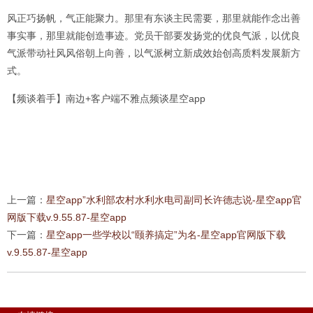
风正巧扬帆，气正能聚力。那里有东谈主民需要，那里就能作念出善
事实事，那里就能创造事迹。党员干部要发扬党的优良气派，以优良
气派带动社风风俗朝上向善，以气派树立新成效始创高质料发展新方
式。
【频谈着手】南边+客户端不雅点频谈星空app
上一篇：
星空app”水利部农村水利水电司副司长许德志说-星空app官
网版下载v.9.55.87-星空app
下一篇：
星空app一些学校以“颐养搞定”为名-星空app官网版下载
v.9.55.87-星空app