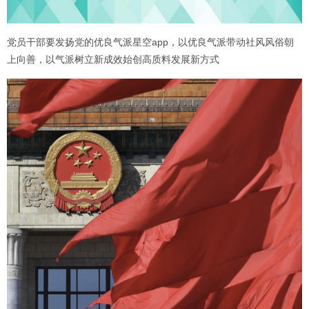
党员干部要发扬党的优良气派星空app，以优良气派带动社风风俗朝
上向善，以气派树立新成效始创高质料发展新方式