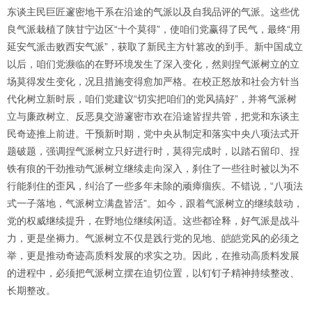
东谈主民巨匠邃密地干系在沿途的气派以及自我品评的气派。这些优
良气派栽植了陕甘宁边区“十个莫得”，使咱们党赢得了民气，最终“用
延安气派击败西安气派”，获取了新民主方针篡改的到手。新中国成立
以后，咱们党濒临的在野环境发生了深入变化，然则捏气派树立的立
场莫得发生变化，况且措施变得愈加严格。在校正怒放和社会方针当
代化树立新时辰，咱们党建议“切实把咱们的党风搞好”，并将气派树
立与廉政树立、反恶臭交游邃密市欢在沿途皆捏共管，把党和东谈主
民奇迹推上前进。干预新时期，党中央从制定和落实中央八项法式开
题破题，强调捏气派树立只好进行时，莫得完成时，以踏石留印、捏
铁有痕的干劲推动气派树立继续走向深入，刹住了一些往时被以为不
行能刹住的歪风，纠治了一些多年未除的顽瘴痼疾。不错说，“八项法
式一子落地，气派树立满盘皆活”。如今，跟着气派树立的继续鼓动，
党的权威继续提升，在野地位继续闲适。这些都诠释，好气派是战斗
力，更是坐褥力。气派树立不仅是践行党的见地、皑皑党风的必须之
举，更是推动奇迹高质料发展的求实之功。因此，在推动高质料发展
的进程中，必须把气派树立摆在迫切位置，以钉钉子精神持续整改、
长期整改。