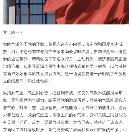
文｜陈一又
党的气派等于党的形象，关系东谈主心向背，决定党和国度奇迹成
败。习近平总秘书在专揽中央政事局会议时强调，要加强党对经济使
命的全面带领，荧惑党员干部逆水行舟、主动行为，接济和践行正确
治绩不雅。负责开展深入贯彻中央八项法式精神学习解释，以气派树
立新成效始创高质料发展新方式。这一迫切答复进一步明确了气派树
立的瞎想导向和雄壮动能。
风清则气正，气正则心皆，心皆则事成。优良的气派不仅能展示形
象，还能振荡为坐褥力。纵不雅党的激越历程，雅致的气派能凝合东
谈主心、抖擞斗志，提振精神、激勉能源，变成雄壮的战斗力、凝合
力和创造力。党的气派正，东谈主民的心气顺，党和东谈主民就能心
有灵犀一丝通。反之，要是气派涣散、大势已去，就很难干成奇迹。
在新民主方针篡改时辰，咱们党变成了表面和实践相市欢的气派，和