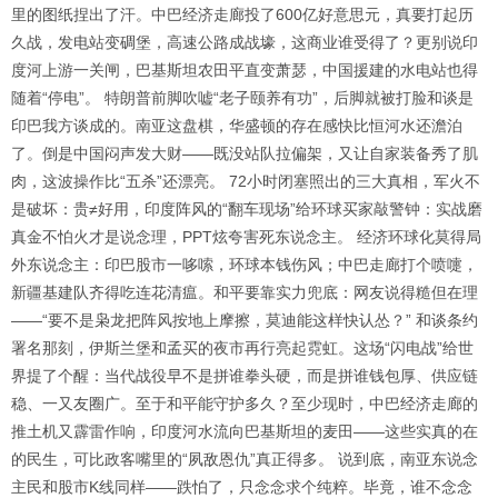
里的图纸捏出了汗。中巴经济走廊投了600亿好意思元，真要打起历
久战，发电站变碉堡，高速公路成战壕，这商业谁受得了？更别说印
度河上游一关闸，巴基斯坦农田平直变萧瑟，中国援建的水电站也得
随着“停电”。 特朗普前脚吹嘘“老子颐养有功”，后脚就被打脸和谈是
印巴我方谈成的。南亚这盘棋，华盛顿的存在感快比恒河水还澹泊
了。倒是中国闷声发大财——既没站队拉偏架，又让自家装备秀了肌
肉，这波操作比“五杀”还漂亮。 72小时闭塞照出的三大真相，军火不
是破坏：贵≠好用，印度阵风的“翻车现场”给环球买家敲警钟：实战磨
真金不怕火才是说念理，PPT炫夸害死东说念主。 经济环球化莫得局
外东说念主：印巴股市一哆嗦，环球本钱伤风；中巴走廊打个喷嚏，
新疆基建队齐得吃连花清瘟。和平要靠实力兜底：网友说得糙但在理
——“要不是枭龙把阵风按地上摩擦，莫迪能这样快认怂？” 和谈条约
署名那刻，伊斯兰堡和孟买的夜市再行亮起霓虹。这场“闪电战”给世
界提了个醒：当代战役早不是拼谁拳头硬，而是拼谁钱包厚、供应链
稳、一又友圈广。至于和平能守护多久？至少现时，中巴经济走廊的
推土机又霹雷作响，印度河水流向巴基斯坦的麦田——这些实真的在
的民生，可比政客嘴里的“夙敌恩仇”真正得多。 说到底，南亚东说念
主民和股市K线同样——跌怕了，只念念求个纯粹。毕竟，谁不念念