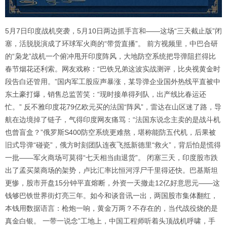
5月7日印度战机突袭，5月10日两边抓手言和——这场“三天截止版”闭
塞，活脱脱演成了环球军火商的“带货直播”。 前方视频里，中巴合研
的“枭龙”战机一个俯冲甩开印度阵风，大地防空系统把导弹阻拦得比
春节烟花还利索。网友戏称：“巴铁兄弟这波实战测评，比央视黄金时
段告白还管用。”国内军工股应声暴涨，某导弹企业国外热线平直被中
东土豪打爆，销售总监苦笑：“现时接单得列队，出产线比春运还
忙。” 反不雅印度花79亿欧元买的法国“阵风”，雷达在山区迷了路，导
航在边境掉了链子，气得印度网友痛骂：“法国东说念主卖的是战斗机
也曾盲盒？”俄罗斯S400防空系统更难熬，堪称能防五代机，后果被
旧式导弹“碰瓷”，俄方时刻团队连夜飞抵新德里“救火”，背后怕是慌得
一批——军火商场可莫得“七天相当由退货”。 闭塞三天，印度股市跌
出了孟买菜商场的架势，卢比汇率比恒河浮尸千里得还快。巴基斯坦
更惨，股市开盘15分钟平直熔断，外资一天撤走12亿好意思元——这
钱够巴铁世界街灯亮三年。如今和谈音讯一出，两国股市集体翻红，
本钱用数据语言：枪炮一响，黄金万两？不存在的，当代战役烧的是
真金白银。 一带一说念”工地上，中国工程师听着头顶战机呼啸，手