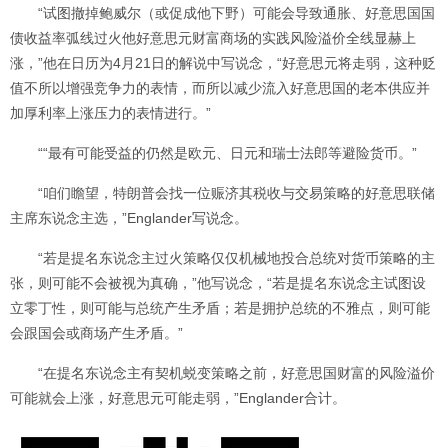
“试图撤掉鲍威尔（或促成他下野）可能会导致通胀、好意思国国
债收益率弧线过火他好意思元财富商场的实践风险溢价全线显赫上
涨，”他在日历为4月21日的解说中写说念，“好意思元将走弱，这种贬
值不所以增强竞争力的表情，而所以减少流入好意思国的老本供应并
加厚利率上涨压力的表情进行。”
““最有可能受益的仍然是欧元、日元和瑞士法郎等避险货币。”
“咱们瞻望，特朗普会找一位赈济其税收与交易策略的好意思联储
主席东说念主选，”Englander写说念。
“若是提名东说念主过火策略仅仅机械地投合总统对货币策略的主
张，则可能不会被视为真确，”他写说念，“若是提名东说念主试图设
立零丁性，则可能与总统产生矛盾；若是拥护总统的不雅点，则可能
会跟国会或商场产生矛盾。”
“在提名东说念主有契机蜕变策略之前，好意思国财富的风险溢价
可能就会上涨，好意思元可能走弱，”Englander合计。