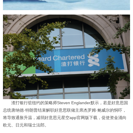
渣打银行驻纽约的策略师Steven Englander默示，若是好意思国
总统唐纳德·特朗普结束解职好意思联储主席杰罗姆·鲍威尔的恫吓，
将导致通胀升温，减弱好意思元星空app官网版下载，促使资金涌向
欧元、日元和瑞士法郎。