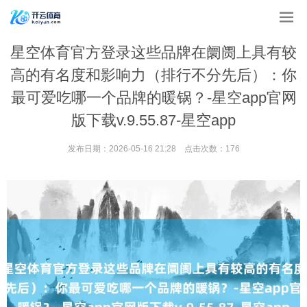
星空体育官方登录这些品牌在阛阓上具有较
高的有名度和影响力（排行不分先后）：你
最可爱吃哪一个品牌的暖锅？-星空app官网
版下载v.9.55.87-星空app
发布日期：2026-05-16 21:28 点击次数：176