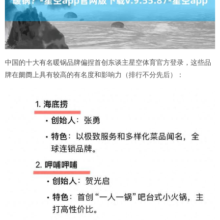
中国的十大有名暖锅品牌偏捏首创东谈主星空体育官方登录，这些品
牌在阛阓上具有较高的有名度和影响力（排行不分先后）：