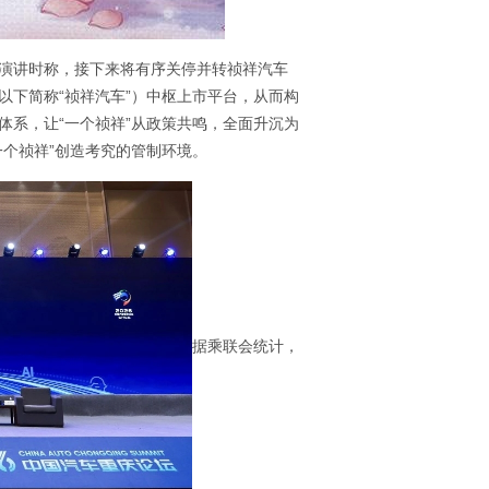
频演讲时称，接下来将有序关停并转祯祥汽车
以下简称“祯祥汽车”）中枢上市平台，从而构
体系，让“一个祯祥”从政策共鸣，全面升沉为
个祯祥”创造考究的管制环境。
据乘联会统计，