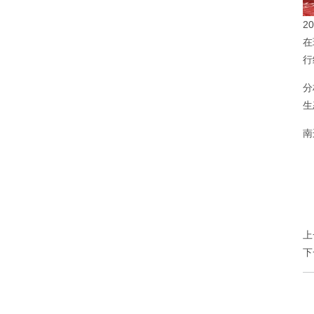
2
在
行
分
生
南
上
下