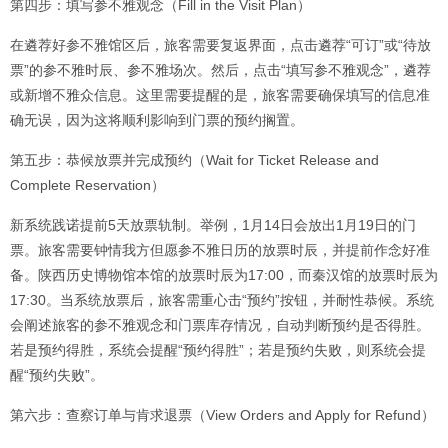
第四步：填写参不雅观念（Fill in the Visit Plan）
在遴荐好参不雅馆区后，旅客需要复返界面，点击遴荐“可订”或“待放
票”的参不雅时辰、参不雅场次。然后，点击“填写参不雅观念”，遴荐
或新增不雅众信息。这里需要提醒的是，旅客需要确保填写的信息准
确无误，因为这将顺利影响到门票的预约搁置。
第五步：恭候放票并完成预约（Wait for Ticket Release and
Complete Reservation）
新系统践诺提前5天放票轨制。举例，1月14日会放出1月19日的门
票。旅客需要钟情我方但愿参不雅日历的放票时辰，并提前作念好准
备。陕西历史博物馆本馆的放票时辰为17:00，而秦汉馆的放票时辰为
17:30。当系统放票后，旅客需重心击“预约”按钮，并耐性恭候。系统
会阐述旅客的参不雅观念和门票库存情况，自动判断预约是否得胜。
若是预约得胜，系统会提醒“预约得胜”；若是预约失败，则系统会提
醒“预约失败”。
第六步：查察订单与肯求退票（View Orders and Apply for Refund）