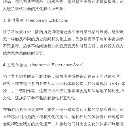
作品，包括东谈主物画、山水画等。这些壁画不仅艺术价值极高，还
反馈了唐代社会的文化和生涯气象。
3. 临时展览（Temporary Exhibitions）
除了常设展厅外，陕西历史博物馆还会不按时举办临时展览。这些展
览一样触及不同的历史期间和文化主题，为旅客提供了愈加丰富的参
不雅遴荐。旅客不错阐述我方的意思意思和时辰安排，遴荐投入我方
感意思意思的临时展览。
4. 互动体验区（Interactive Experience Area）
为了晋升旅客的参不雅体验，陕西历史博物馆还建造了互动体验区。
旅客不错在这里参与各式互动行径和体验款式，如假造现实（VR）体
验、手工艺制作等。这些行径不仅让旅客概况愈加深远地了解历史和
文化，还加多了参不雅的有趣性和互动性。
在畅游历史长河之旅中，旅客不仅不错观赏到至极的文物和展品，还
不错感受到历史的平稳和文化的魔力。这种独到的体验将让旅客愈加
爱戴和敬爱我方的文化遗产，并激勉他们对历史文化的探索和琢磨意