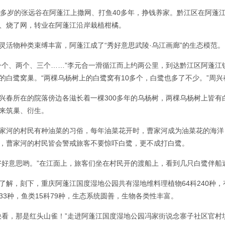
0多岁的张远谷在阿蓬江上撒网、打鱼40多年，挣钱养家。黔江区在阿蓬
、烧了网，转业在阿蓬江沿岸栽植柑橘。
灵活物种类束缚丰富，阿蓬江成了“秀好意思武陵·乌江画廊”的生态模范
一个、两个、三个……”李元合一滑循江而上约两公里，到达黔江区阿蓬
的白鹭窝巢。“两棵乌杨树上的白鹭窝有10多个，白鹭也多了不少。”周
兴春所在的院落傍边各滋长着一棵300多年的乌杨树，两棵乌杨树上皆
来筑巢、衍生。
家河的村民有种油菜的习俗，每年油菜花开时，曹家河成为油菜花的海洋
，曹家河的村民皆会警戒旅客不要惊吓白鹭，更不成打白鹭。
好好意思哟。”在江面上，旅客们坐在村民开的渡船上，看到几只白鹭伴船
了解，刻下，重庆阿蓬江国度湿地公园共有湿地维料理植物64科240种，
33种，鱼类15科79种，生态系统圆善，生物各类性丰富。
快看，那是红头山雀！”走进阿蓬江国度湿地公园冯家街说念寨子社区官