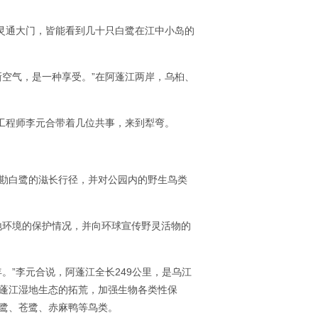
晨灵通大门，皆能看到几十只白鹭在江中小岛的
新空气，是一种享受。”在阿蓬江两岸，乌桕、
等工程师李元合带着几位共事，来到犁弯。
勘白鹭的滋长行径，并对公园内的野生鸟类
地环境的保护情况，并向环球宣传野灵活物的
。”李元合说，阿蓬江全长249公里，是乌江
蓬江湿地生态的拓荒，加强生物各类性保
鹭、苍鹭、赤麻鸭等鸟类。