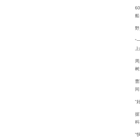
6
船
野
“
上
周
树
曹
间
“
据
科
“