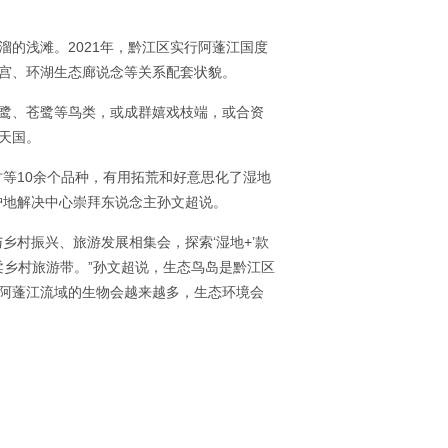
的浅滩。2021年，黔江区实行阿蓬江国度
宫、环湖生态廊说念等关系配套状貌。
鹭、苍鹭等鸟类，或成群嬉戏枝端，或合资
天国。
等10余个品种，有用拓荒和好意思化了湿地
护地解决中心崇拜东说念主孙文超说。
乡村振兴、旅游发展相集会，探索‘湿地+’款
柔乡村旅游带。”孙文超说，生态鸟岛是黔江区
阿蓬江流域的生物会越来越多，生态环境会