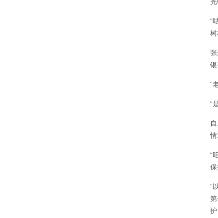
光
“
树
张
银
“
“
自
情
“
保
“
第
护