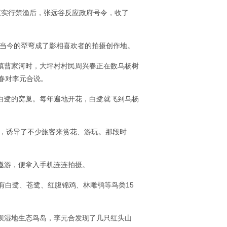
江实行禁渔后，张远谷反应政府号令，收了
。当今的犁弯成了影相喜欢者的拍摄创作地。
江镇曹家河时，大坪村村民周兴春正在数乌杨树
兴春对李元合说。
有白鹭的窝巢。每年遍地开花，白鹭就飞到乌杨
，诱导了不少旅客来赏花、游玩。那段时
遨游，便拿入手机连连拍摄。
有白鹭、苍鹭、红腹锦鸡、林雕鸮等鸟类15
村坝湿地生态鸟岛，李元合发现了几只红头山