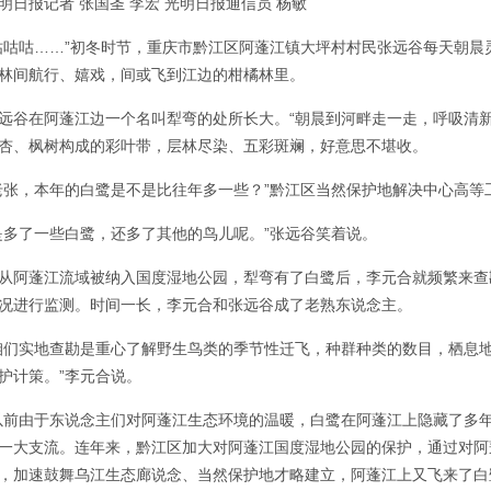
明日报记者 张国圣 李宏 光明日报通信员 杨敏
咕咕咕……”初冬时节，重庆市黔江区阿蓬江镇大坪村村民张远谷每天朝
林间航行、嬉戏，间或飞到江边的柑橘林里。
远谷在阿蓬江边一个名叫犁弯的处所长大。“朝晨到河畔走一走，呼吸清
杏、枫树构成的彩叶带，层林尽染、五彩斑斓，好意思不堪收。
老张，本年的白鹭是不是比往年多一些？”黔江区当然保护地解决中心高
是多了一些白鹭，还多了其他的鸟儿呢。”张远谷笑着说。
从阿蓬江流域被纳入国度湿地公园，犁弯有了白鹭后，李元合就频繁来查
况进行监测。时间一长，李元合和张远谷成了老熟东说念主。
咱们实地查勘是重心了解野生鸟类的季节性迁飞，种群种类的数目，栖息
护计策。”李元合说。
以前由于东说念主们对阿蓬江生态环境的温暖，白鹭在阿蓬江上隐藏了多年
一大支流。连年来，黔江区加大对阿蓬江国度湿地公园的保护，通过对阿
，加速鼓舞乌江生态廊说念、当然保护地才略建立，阿蓬江上又飞来了白