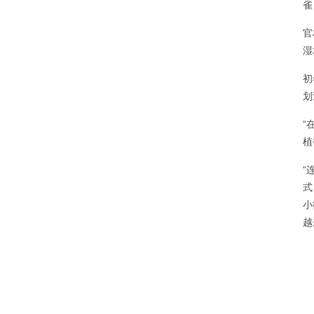
雀
官
湿
初
划
“
植
“
式
小
越