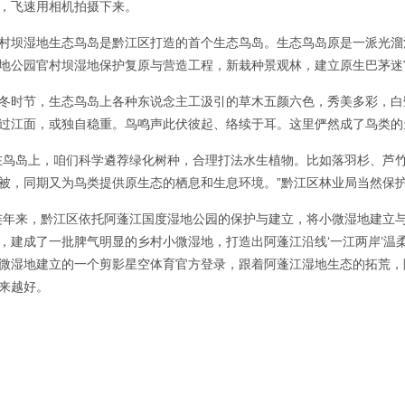
，飞速用相机拍摄下来。
村坝湿地生态鸟岛是黔江区打造的首个生态鸟岛。生态鸟岛原是一派光溜溜
地公园官村坝湿地保护复原与营造工程，新栽种景观林，建立原生巴茅迷
冬时节，生态鸟岛上各种东说念主工汲引的草木五颜六色，秀美多彩，白
过江面，或独自稳重。鸟鸣声此伏彼起、络续于耳。这里俨然成了鸟类的
在鸟岛上，咱们科学遴荐绿化树种，合理打法水生植物。比如落羽杉、芦竹
被，同期又为鸟类提供原生态的栖息和生息环境。”黔江区林业局当然保
连年来，黔江区依托阿蓬江国度湿地公园的保护与建立，将小微湿地建立与
，建成了一批脾气明显的乡村小微湿地，打造出阿蓬江沿线‘一江两岸’温
微湿地建立的一个剪影星空体育官方登录，跟着阿蓬江湿地生态的拓荒，
来越好。