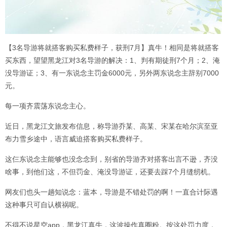
【3名导游将就搭客购买私费样子，获刑7月】真牛！相同是将就搭客
买东西，望望黑龙江对3名导游的解决：1、判有期徒刑7个月；2、淹
没导游证；3、有一东说念主罚金6000元，另外两东说念主辞别7000
元。
每一项齐震荡东说念主心。
近日，黑龙江文旅发布信息，称导游乔某、高某、宋某在哈尔滨至亚
布力雪乡途中，语言威迫搭客购买私费样子。
这仨东说念主能够也没念念到，别省的导游齐对搭客出言不逊，齐没
啥事，到他们这，不但罚金、淹没导游证，还要去踩7个月缝纫机。
网友们也头一趟知说念：蓝本，导游是不错处罚的啊！一直合计际遇
这种事只可自认横祸呢。
不得不说星空app，黑龙江真牛，这波操作真圈粉。按这处罚力度，