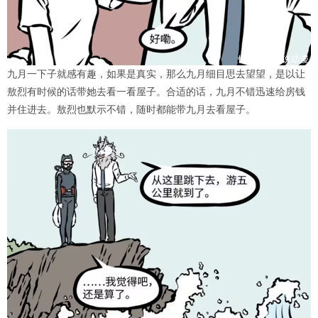
九月一下子就感有趣，如果是真实，那么九月细目思去望望，是以让
敖烈有时候的话带她去看一看屋子。合适的话，九月不错迅速给房钱
并住进去。敖烈也默示不错，随时都能带九月去看屋子。