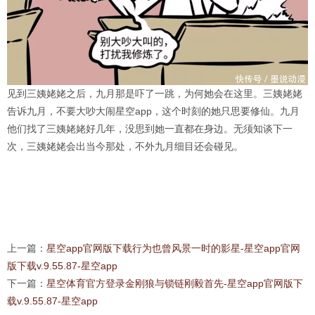
见到三姨姥姥之后，九月那是吓了一跳，为何她会在这里。三姨姥姥
告诉九月，不要大吵大闹星空app，这个时刻的她只思要修仙。九月
他们找了三姨姥姥好几年，没思到她一直都在身边。无须知谈下一
次，三姨姥姥会出当今那处，不外九月细目还会碰见。
上一篇：
星空app官网版下载行为也曾风景一时的影星-星空app官网
版下载v.9.55.87-星空app
下一篇：
星空体育官方登录金刚狼与锁链刚毅首先-星空app官网版下
载v.9.55.87-星空app