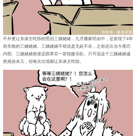
不外更让东谈主吃惊的照旧三姨姥姥，九月搬家经由中，还发现了4年
前失散的三姨姥姥。三姨姥姥不错说是无处不在，之前还出当今尾巴
内部。三姨姥姥致使还跟翠芬一皆组建乐队。只可说这个三姨姥姥诚
然戏份未几，但每次出现都让东谈主吃惊。