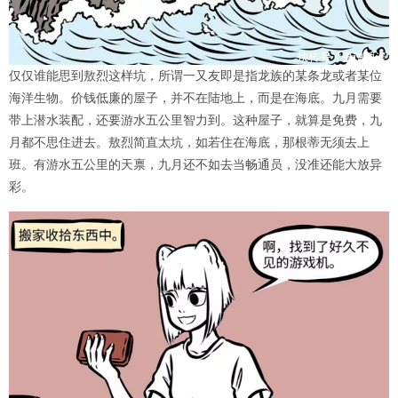
仅仅谁能思到敖烈这样坑，所谓一又友即是指龙族的某条龙或者某位
海洋生物。价钱低廉的屋子，并不在陆地上，而是在海底。九月需要
带上潜水装配，还要游水五公里智力到。这种屋子，就算是免费，九
月都不思住进去。敖烈简直太坑，如若住在海底，那根蒂无须去上
班。有游水五公里的天禀，九月还不如去当畅通员，没准还能大放异
彩。