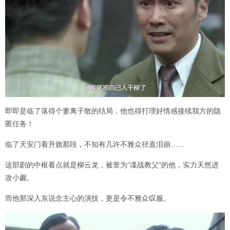
即即是临了落得个妻离子散的结局，他也得打理好情感接续我方的隐
匿任务！
临了天安门看升旗那段，不知有几许不雅众径直泪崩……
这部剧的中枢看点就是柳云龙，被誉为“谍战教父”的他，实力天然进
攻小觑。
而他那深入东说念主心的演技，更是令不雅众叹服。