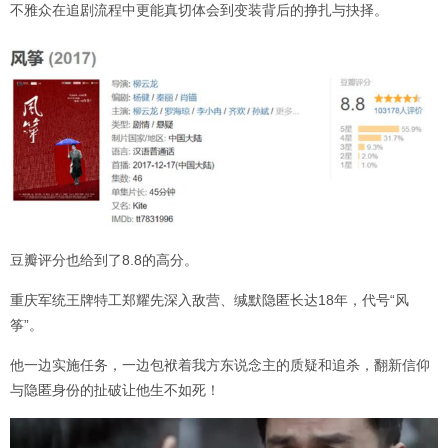
不雅众在追剧流程中更能真切体会到变装背后的挣扎与抉择。
豆瓣评分也给到了8.8的高分。
重庆军统王牌特工郑耀先深入敌营、缄默隐匿长达18年，代号“风
筝”。
他一边实施任务，一边包袱着我方东说念主的质疑和追杀，翻新信仰
与隐匿身份的扯破让他生不如死！