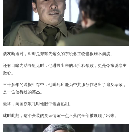
战友断送时，即即是郑耀先这么的东说念主物也很难不崩溃。
还有目睹内助寻短见时，他进展出来的压抑和颓败，更是令东说念主
揪心。
三十多年的谍报生存中，他竭尽所能为中共服务作念出了遍及孝敬，
是一位信得过的英杰。
最终，向国旗敬礼时他眼中饱含热泪。
此时此刻，这个变装的复杂情谊一点不落的全部被展现了出来。