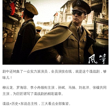
剧中还鸠集了一众实力派演员，全员演技在线，就是这个谍战剧，够
味儿！
柳云龙、罗海琼、李小冉领衔主演，孙斌、马驰、刘名洋、张檬共同
主演，为巨匠谱写了谍战剧的精彩篇章。
谍战+历史+东说念主性，三大看点全部集皆。