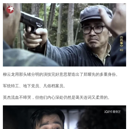
柳云龙用那头绪分明的演技完好意思塑造出了郑耀先的多重身份。
军统特工、地下党员、凡俗档案员。
英杰流血不啼哭，但他们内心深处仍然是蔼关连词又柔滑的。