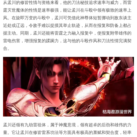
从孟川的修皆性情与资格来看，他的刀法秘技追求速率与威力，而雷
霆灭世魔体的性情是速率极强，能让孟川在斗殴中领有极致的速率上
风。在旋即万变的斗殴中，孟川可凭借此神尊体短暂挪动到敌东谈主
近处或辽远，令敌手难以捉摸其举止轨迹，从而在报复和防备上都占
据主动。同期，孟川还能将雷霆之力融入报复中，使报复附带雄伟的
雷电伤害，增强报复的蹂躏力，这与他的斗殴作风和刀法性情完满契
合。
孟川还领有九劫雷祖体，属于神魔意境，领有超卓的后劲和雄伟的力
量。它让孟川在修皆雷系功法等方面具有极高的禀赋和契合度，轻率