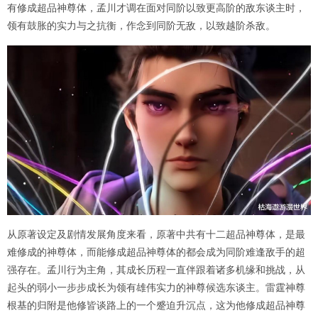
有修成超品神尊体，孟川才调在面对同阶以致更高阶的敌东谈主时，
领有鼓胀的实力与之抗衡，作念到同阶无敌，以致越阶杀敌。
从原著设定及剧情发展角度来看，原著中共有十二超品神尊体，是最
难修成的神尊体，而能修成超品神尊体的都会成为同阶难逢敌手的超
强存在。孟川行为主角，其成长历程一直伴跟着诸多机缘和挑战，从
起头的弱小一步步成长为领有雄伟实力的神尊候选东谈主。雷霆神尊
根基的归附是他修皆谈路上的一个蹙迫升沉点，这为他修成超品神尊