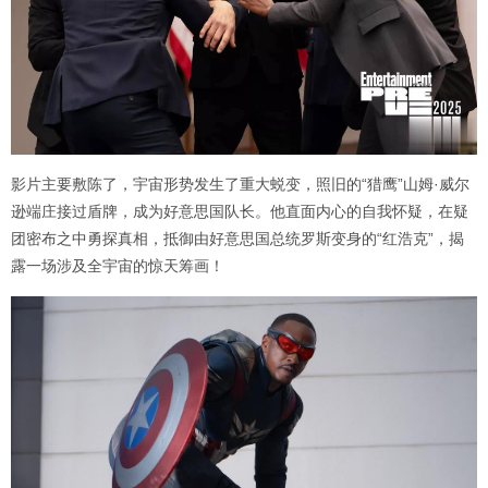
影片主要敷陈了，宇宙形势发生了重大蜕变，照旧的“猎鹰”山姆·威尔
逊端庄接过盾牌，成为好意思国队长。他直面内心的自我怀疑，在疑
团密布之中勇探真相，抵御由好意思国总统罗斯变身的“红浩克”，揭
露一场涉及全宇宙的惊天筹画！