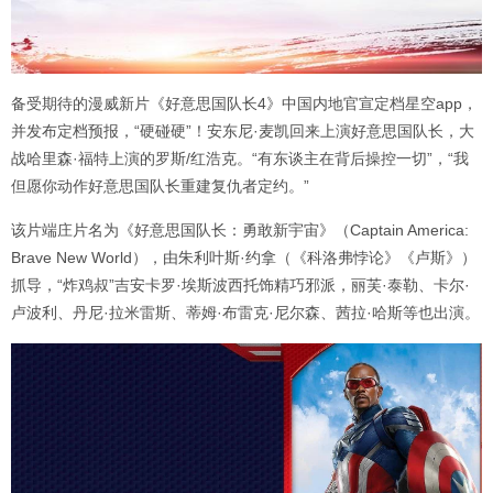
备受期待的漫威新片《好意思国队长4》中国内地官宣定档星空app，
并发布定档预报，“硬碰硬”！安东尼·麦凯回来上演好意思国队长，大
战哈里森·福特上演的罗斯/红浩克。“有东谈主在背后操控一切”，“我
但愿你动作好意思国队长重建复仇者定约。”
该片端庄片名为《好意思国队长：勇敢新宇宙》（Captain America:
Brave New World），由朱利叶斯·约拿（《科洛弗悖论》《卢斯》）
抓导，“炸鸡叔”吉安卡罗·埃斯波西托饰精巧邪派，丽芙·泰勒、卡尔·
卢波利、丹尼·拉米雷斯、蒂姆·布雷克·尼尔森、茜拉·哈斯等也出演。