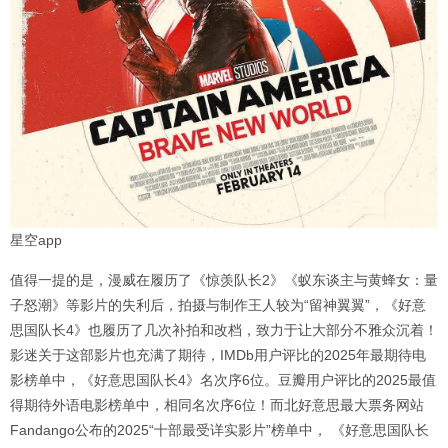
星空app
值得一提的是，漫威在履历了《惊羡队长2》《蚁东谈主与黄蜂女：量
子怒潮》等影片的失利后，拍摄与制作王人较为“留神翼翼”，《好意
思国队长4》也履历了几次补拍和改档，致力于让大部分不雅众沉着！
影迷关于这部影片也充满了期待，IMDb用户评比的2025年最期待电
影榜单中，《好意思国队长4》名次序6位。豆瓣用户评比的2025最值
得期待外语电影榜单中，相同名次序6位！而北好意思最大票务网站
Fandango公布的2025“十部最受详实影片”榜单中， 《好意思国队长