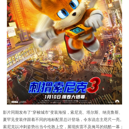
影片同期发布了“穿梭城市”变装海报，索尼克、塔尔斯、纳克鲁斯、
夏罕见变装伴跟着不同的地标配景总计登场，令东说念主咫尺一亮。
索尼克以冲刺姿势出当今伦敦上空，展现疾雷不及掩耳的炫酷一幕；