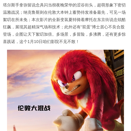
塔尔斯手拿弥留说念具闪当彻夜晚荣华的涩谷街头，超萌形象下密切
温雅战况；纳克鲁斯则在伦敦大本钟上蓄势待发准备最先，可见一场
絮叨在所未免；本次影片的全新变装夏特骑着摩托在东京街说念炫酷
狂飙，展现其超精深气场和技术；此外还有“双蛋”博士居心不良合股
登场，企图让天下絮叨加倍。多场景，多冒险，多沸腾，还有更多惊
喜践诺，这个1月10日咱们影院不见不散！