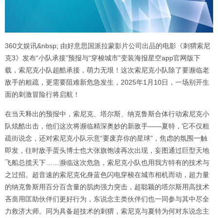
360文娱讯&nbsp; 由好意思国派拉蒙影片公司出品的电影《刺猬索尼
克3》发布“小队承接”预报与“穿梭城市”变装海报星空app官网版下
载，索尼克小队超酷承接，萌力无垠！这次索尼克小队除了要濒临老
敌手的粗疏，更需要阻难新危急发生，2025年1月10日，一场别开生
面的刺激冒险行将启航！
在当天释出的预报中，索尼克、塔尔斯、纳克鲁斯合体行动索尼克小
队炫酷出击，他们这次将濒临精深奥妙的新敌手——夏特，它不仅粗
疏街说念，还对索尼克小队示意“要废弃你的星球”，焦虑的氛围一触
即发，往时敌手蛋头博士也大张旗饱读再次出现，妄图通过巨型天地
飞船总揽天下……濒临这次危急，索尼克小队也用我方特有的技术与
之过招。超音速的索尼克化身蓝色闪电穿梭在城市相机而动，超力量
的纳克鲁斯用百分百含量的肌肉强力突击，超聪颖的塔尔斯用高技术
吝啬用匡助伙伴们更好行为，东说念主类伙伴们也一同参与其中尽全
力救济大师。同为具备超技术的刺猬，索尼克与夏特为何对东说念主