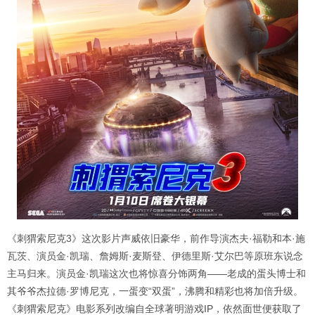
《刺猬索尼克3》这次影片声威依旧豪华，前作导演杰夫·福勒和本·施
瓦茨、演员金·凯瑞、詹姆斯·麦斯登、伊德里斯·艾尔巴等原班东说念
主马归来。演员金·凯瑞这次也将惊喜分饰两角——老成的蛋头博士和
其爷爷杰拉德·罗博尼克，一蛋变“双蛋”，沸腾和精彩也将加倍升级。
《刺猬索尼克》电影系列改编自全球著明游戏IP，依然面世便获取了