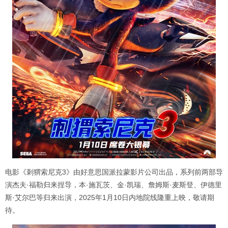
电影《刺猬索尼克3》由好意思国派拉蒙影片公司出品，系列前两部导
演杰夫·福勒归来捏导，本·施瓦茨、金·凯瑞、詹姆斯·麦斯登、伊德里
斯·艾尔巴等归来出演，2025年1月10日内地院线隆重上映，敬请期
待。