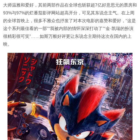
大师温雅和爱好，其前两部作品在全球也斩获超7亿好意思元的票房和
93%与97%的烂番茄影评网站超高开分，可见其东说念主气。在上周
的全球首映上，很多不雅众也抒发了对本次电影的嘉赞和爱好，“这是
这个系列最佳看的一部”“我被内部的情怀深深打动了”“金·凯瑞的扮演
很精彩很可笑”……如斯万般好评更让东说念主期待这次在国内的上
映。